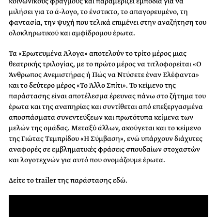
κοινωνικούς φραγμούς και παραμερίζει εμπόδια για να
μιλήσει για το ά-λογο, το ένστικτο, το απαγορευμένο, τη
φαντασία, την ψυχή που τελικά επιμένει στην αναζήτηση του
ολοκληρωτικού και αμφίδρομου έρωτα.
Τα «Ερωτευμένα Άλογα» αποτελούν το τρίτο μέρος μιας
θεατρικής τριλογίας, με το πρώτο μέρος να τιτλοφορείται «Ο
Άνθρωπος Ανεμιστήρας ή Πώς να Ντύσετε έναν Ελέφαντα»
και το δεύτερο μέρος «Το Άλλο Σπίτι». Το κείμενο της
παράστασης είναι αποτέλεσμα έρευνας πάνω στο ζήτημα του
έρωτα και της αναπηρίας και συντίθεται από επεξεργασμένα
αποσπάσματα συνεντεύξεων και πρωτότυπα κείμενα των
μελών της ομάδας. Μεταξύ άλλων, ακούγεται και το κείμενο
της Γιώτας Τεμπρίδου «Η Σύμβαση», ενώ υπάρχουν διάχυτες
αναφορές σε εμβληματικές φράσεις σπουδαίων στοχαστών
και λογοτεχνών για αυτό που ονομάζουμε έρωτα.
Δείτε το trailer της παράστασης εδώ.