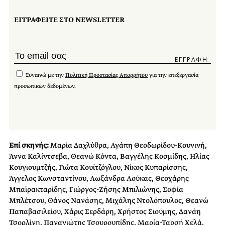
ΕΓΓΡΑΦΕΙΤΕ ΣΤΟ NEWSLETTER
Συναινώ με την
Πολιτική Προστασίας Απορρήτου
για την επεξεργασία
προσωπικών δεδομένων.
Επί σκηνής:
Μαρία Δαχλύθρα, Αγάπη Θεοδωρίδου-Κουνινή,
Άννα Καλίντσεβα, Θεανώ Κόντα, Βαγγέλης Κοσμίδης, Ηλίας
Κουγιουμτζής, Γιώτα Κουϊτζόγλου, Νίκος Κυπαρίσσης,
Άγγελος Κωνσταντίνου, Λωξάνδρα Λούκας, Θεοχάρης
Μπαϊρακταρίδης, Γιώργος-Ζήσης Μπιλιώνης, Σοφία
Μπλέτσου, Θάνος Νανάσης, Μιχάλης Ντολόπουλος, Θεανώ
Παπαβασιλείου, Χάρις Σερδάρη, Χρήστος Σιούμης, Δανάη
Τσορλίνη, Παναγιώτης Τσουρουπίδης, Μαρία-Ταρσή Χελά,