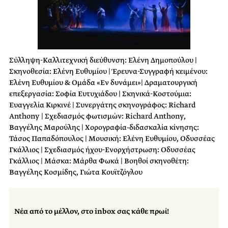
Σύλληψη-Καλλιτεχνική διεύθυνση: Ελένη Δημοπούλου |
Σκηνοθεσία: Ελένη Ευθυμίου | Έρευνα-Συγγραφή κειμένου:
Ελένη Ευθυμίου & Ομάδα «Εν δυνάμει»| Δραματουργική
επεξεργασία: Σοφία Ευτυχιάδου | Σκηνικά-Κοστούμια:
Ευαγγελία Κιρκινέ | Συνεργάτης σκηνογράφος: Richard
Anthony | Σχεδιασμός φωτισμών: Richard Anthony,
Βαγγέλης Μαρούλης | Χορογραφία-διδασκαλία κίνησης:
Τάσος Παπαδόπουλος | Μουσική: Ελένη Ευθυμίου, Οδυσσέας
Γκάλλιος | Σχεδιασμός ήχου-Ενορχήστρωση: Οδυσσέας
Γκάλλιος | Μάσκα: Μάρθα Φωκά | Βοηθοί σκηνοθέτη:
Βαγγέλης Κοσμίδης, Γιώτα Κουϊτζόγλου
Νέα από το μέλλον, στο inbox σας κάθε πρωί!