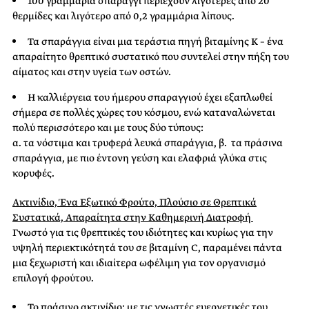
100 γραμμάρια σπαράγγι περιέχουν λιγότερες από 20
θερμίδες και λιγότερο από 0,2 γραμμάρια λίπους.
Τα σπαράγγια είναι μια τεράστια πηγή βιταμίνης Κ – ένα
απαραίτητο θρεπτικό συστατικό που συντελεί στην πήξη του
αίματος και στην υγεία των οστών.
Η καλλιέργεια του ήμερου σπαραγγιού έχει εξαπλωθεί
σήμερα σε πολλές χώρες του κόσμου, ενώ καταναλώνεται
πολύ περισσότερο και με τους δύο τύπους:
α. τα νόστιμα και τρυφερά λευκά σπαράγγια, β. τα πράσινα
σπαράγγια, με πιο έντονη γεύση και ελαφριά γλύκα στις
κορυφές.
Ακτινίδιο, Ένα Εξωτικό Φρούτο, Πλούσιο σε Θρεπτικά
Συστατικά, Απαραίτητα στην Καθημερινή Διατροφή
Γνωστό για τις θρεπτικές του ιδιότητες και κυρίως για την
υψηλή περιεκτικότητά του σε βιταμίνη C, παραμένει πάντα
μια ξεχωριστή και ιδιαίτερα ωφέλιμη για τον οργανισμό
επιλογή φρούτου.
Το πράσινο ακτινίδιο: με τις γνωστές ευεργετικές του