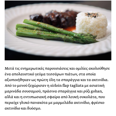
Μετά τις ενημερωτικές παρουσιάσεις και ομιλίες ακολούθησε
ένα απολαυστικό γεύμα τεσσάρων πιάτων, στα οποία
αξιοποιήθηκαν ως πρώτη ύλη τα σπαράγγια και τα ακτινίδια.
Από το μενού ξεχώρισαν η sirloin flap tagliata με ασιατική
μαρινάδα σουσαμιού, πράσινα σπαράγγια και ρύζι gohan,
αλλά και η εντυπωσιακή σφαίρα από λευκή σοκολάτα, που
περιείχε γλυκό πανακότα με μαρμελάδα ακτινίδιο, φρέσκο
ακτινίδιο και δυόσμο.