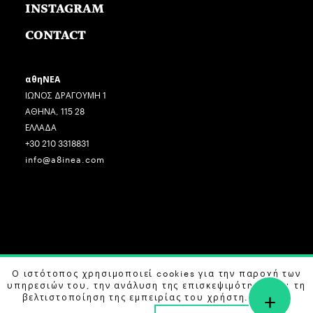
INSTAGRAM
CONTACT
αθηΝΕΑ
ΙΩΝΟΣ ΔΡΑΓΟΥΜΗ 1
ΑΘΗΝΑ, 115 28
ΕΛΛΑΔΑ
+30 210 3318831
info@a8inea.com
COPYRIGHT © 2026 αθηΝΕΑ, ALL RIGHTS RESERVED.
Ο ιστότοπος χρησιμοποιεί cookies για την παροχή των
υπηρεσιών του, την ανάλυση της επισκεψιμότητας και τη
+
DESIGN BY
G DESIGN STUDIO
. DEVELOPED BY
B LABS
.
βελτιστοποίηση της εμπειρίας του χρήστη. Μάθετε