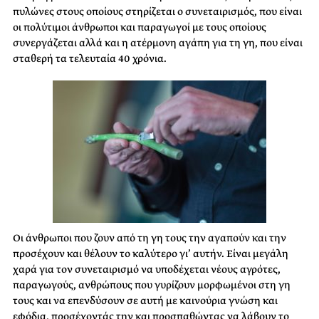
πυλώνες στους οποίους στηρίζεται ο συνεταιρισμός, που είναι
οι πολύτιμοι άνθρωποι και παραγωγοί με τους οποίους
συνεργάζεται αλλά και η ατέρμονη αγάπη για τη γη, που είναι
σταθερή τα τελευταία 40 χρόνια.
Οι άνθρωποι που ζουν από τη γη τους την αγαπούν και την
προσέχουν και θέλουν το καλύτερο γι’ αυτήν. Είναι μεγάλη
χαρά για τον συνεταιρισμό να υποδέχεται νέους αγρότες,
παραγωγούς, ανθρώπους που γυρίζουν μορφωμένοι στη γη
τους και να επενδύσουν σε αυτή με καινούρια γνώση και
εφόδια, προσέχοντάς την και προσπαθώντας να λάβουν το