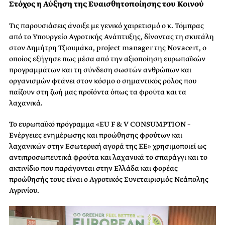
Στόχος η Αύξηση της Ευαισθητοποίησης του Κοινού
Τις παρουσιάσεις άνοιξε με γενικό χαιρετισμό ο κ. Τόμπρας
από το Υπουργείο Αγροτικής Ανάπτυξης, δίνοντας τη σκυτάλη
στον Δημήτρη Τζιουμάκα, project manager της Νovacert, ο
οποίος εξήγησε πως μέσα από την αξιοποίηση ευρωπαϊκών
προγραμμάτων και τη σύνδεση σωστών ανθρώπων και
οργανισμών φτάνει στον κόσμο ο σημαντικός ρόλος που
παίζουν στη ζωή μας προϊόντα όπως τα φρούτα και τα
λαχανικά.
Το ευρωπαϊκό πρόγραμμα «EU F & V CONSUMPTION –
Ενέργειες ενημέρωσης και προώθησης φρούτων και
λαχανικών στην Εσωτερική αγορά της ΕΕ» χρησιμοποιεί ως
αντιπροσωπευτικά φρούτα και λαχανικά το σπαράγγι και το
ακτινίδιο που παράγονται στην Ελλάδα και φορέας
προώθησής τους είναι ο Αγροτικός Συνεταιρισμός Νεάπολης
Αγρινίου.