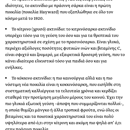
ιδιότητες, το ακτινίδιο με πράσινη σάρκα είναι η πρώτη
ποικιλία (ποικιλία Hayward) που εξαπλώθηκε σε όλο τον
κόσμο μετά το 1920.
Το κίτρινο (χρυσό) ακτινίδιο: το κιτρινόσαρκο ακτινίδιο
υπερέχει τόσο για τη γεύση του όσο και για τα θρεπτικά του
χαρακτηριστικά σε σχέση με το πρασινόσαρκο. Είναι γλυκό,
περιέχει αξιόλογες ποσότητες φυτικών ινών και βιταμίνης C,
είναι σφιχτό και ζουμερό, με εξαιρετικά δροσερή γεύση, που το
κάνει ιδιαίτερα ελκυστικό τόσο για παιδιά όσο και για
ενήλικες.
Το κόκκινο ακτινίδιο: η πιο καινούργια αλλά και η πιο
νόστιμη νέα ποικιλία είναι η κοκκινόσαρκη, που εισήλθε στη
συστηματική καλλιέργεια τα τελευταία χρόνια και κερδίζει
σταθερά την προτίμηση μεγάλου μέρους του κοινού. Έχει την
πιο γλυκιά εξωτική γεύση –άποψη που συμμερίζονται πολλοί–,
η οποία θυμίζει μάνγκο ή άλλα τροπικά φρούτα, ενώ όλες οι
βιταμίνες και τα ποιοτικά χαρακτηριστικά του είναι πολύ
υψηλότερα από ό,τι στην κίτρινη και ακόμη πιο ψηλά απ’ ό,τι
στην πράσινη ποικιλία.