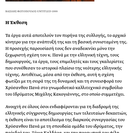
ΒΑΣΙΛΗΣ ΦΩΤΟΠΟΥΛΟΣ-UNTITLED-1999
Η Έκθεση
Τα έργα αυτά αποτελούν τον πυρήνα της συλλογής, το αρχικό
κίνητρο για την ανάπτυξή της και τη βασική συνισταμένη της.
Η προσεχής παρουσίασή τους δεν αναδεικνύει μόνο την
ξεχωριστή σχέση του κ. Πανά με την ελληνική τέχνη, τους
δημιουργούς, τα έργα, τους επιμελητές και τους γκαλερίστες
που συνέθεσαν το ιστορικό πλαίσιο της νεότερης ελληνικής
τέχνης. Αντιθέτως, μέσα από την έκθεση, αυτή η σχέση
φωτίζει με τη σειρά της τη δυναμική και τη συνεισφορά του
Χρύσανθου Πανά στο γνωμοδοτικό καλλιτεχνικό συμβούλιο
του Ιδρύματος Μιχάλης Κακογιάννης, στο οποίο συμμετέχει.
Ανοιχτή σε όλους όσοι ενδιαφέρονται για τη διαδρομή της
ελληνικής σύγχρονης δημιουργίας των τελευταίων δεκαετιών,
η έκθεση είναι το αποτέλεσμα της διαρκούς συνεργασίας του
Χρύσανθου Πανά με τη σπουδαία ομάδα του ιδρύματος, την
πρόεδρό του, Ξένια Καλδάρα, και την προσωπική του φίλη