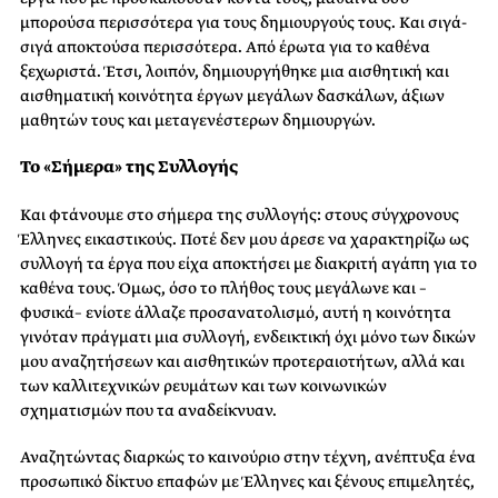
μπορούσα περισσότερα για τους δημιουργούς τους. Και σιγά-
σιγά αποκτούσα περισσότερα. Από έρωτα για το καθένα
ξεχωριστά. Έτσι, λοιπόν, δημιουργήθηκε μια αισθητική και
αισθηματική κοινότητα έργων μεγάλων δασκάλων, άξιων
μαθητών τους και μεταγενέστερων δημιουργών.
Το «Σήμερα» της Συλλογής
Και φτάνουμε στο σήμερα της συλλογής: στους σύγχρονους
Έλληνες εικαστικούς. Ποτέ δεν μου άρεσε να χαρακτηρίζω ως
συλλογή τα έργα που είχα αποκτήσει με διακριτή αγάπη για το
καθένα τους. Όμως, όσο το πλήθος τους μεγάλωνε και –
φυσικά– ενίοτε άλλαζε προσανατολισμό, αυτή η κοινότητα
γινόταν πράγματι μια συλλογή, ενδεικτική όχι μόνο των δικών
μου αναζητήσεων και αισθητικών προτεραιοτήτων, αλλά και
των καλλιτεχνικών ρευμάτων και των κοινωνικών
σχηματισμών που τα αναδείκνυαν.
Αναζητώντας διαρκώς το καινούριο στην τέχνη, ανέπτυξα ένα
προσωπικό δίκτυο επαφών με Έλληνες και ξένους επιμελητές,