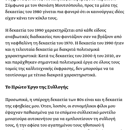
Σύμφωνα με τον Θανάση Μουτσόπουλο, προς τα μέσα της
δεκαετίας του 1980 γίνεται πια φανερό ότι οι καινούργιες ιδέες
είχαν κάνει τον κύκλο τους.
Η δεκαετία του 1990 χαρακτηρίζεται από κάθε είδους
αναβιωτικές διαδικασίες που φαντάζουν σαν να βγάζουν από
τη ναφθαλίνη τη δεκαετία του 1970. Η δεκαετία του 1990 ήταν
και η τελευταία δεκαετία με διακριτά πολιτισμικά
χαρακτηριστικά: Κατά τις δεκαετίες του 2000 ή του 2010, αν
και παράχθηκαν σημαντικά πολιτισμικά έργα σε όλους τους
τομείς της καλλιτεχνικής έκφρασης, δεν μπορούμε να τα
ταυτίσουμε με τέτοια διακριτά χαρακτηριστικά.
Το Πρώτο Έργο της Συλλογής
Προσωπικά, η υπέροχη δεκαετία των 80s είναι και η δεκαετία
της εφηβείας μου. Όταν, λοιπόν, οι συνομήλικοι φίλοι μου
έψαχναν παθιασμένα για το επόμενο συλλεκτικό μοντέλο
μινιατούρα αυτοκινήτου για να εμπλουτίσουν τη συλλογή
τους, ή την αφίσα του αγαπημένου τους ηθοποιού ή