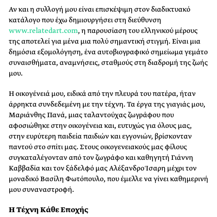
Αν και η συλλογή μου είναι επισκέψιμη στον διαδικτυακό
κατάλογο που έχω δημιουργήσει στη διεύθυνση
www.relatedart.com
, η παρουσίαση του ελληνικού μέρους
της αποτελεί για μένα μια πολύ σημαντική στιγμή. Είναι μια
δημόσια εξομολόγηση, ένα αυτοβιογραφικό σημείωμα γεμάτο
συναισθήματα, αναμνήσεις, σταθμούς στη διαδρομή της ζωής
μου.
H οικογένειά μου, ειδικά από την πλευρά του πατέρα, ήταν
άρρηκτα συνδεδεμένη με την τέχνη. Τα έργα της γιαγιάς μου,
Μαριάνθης Πανά, μιας ταλαντούχας ζωγράφου που
αφοσιώθηκε στην οικογένεια και, ευτυχώς για όλους μας,
στην ευρύτερη παιδεία παιδιών και εγγονιών, βρίσκονταν
παντού στο σπίτι μας. Στους οικογενειακούς μας φίλους
συγκαταλέγονταν από τον ζωγράφο και καθηγητή Γιάννη
Καββαδία και τον ξάδελφό μας Αλέξανδρο Ίσαρη μέχρι τον
μοναδικό Βασίλη Φωτόπουλο, που έμελλε να γίνει καθημερινή
μου συναναστροφή.
Η Τέχνη Κάθε Εποχής