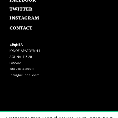
FACEBOOK
TWITTER
INSTAGRAM
CONTACT
αθηΝΕΑ
ΙΩΝΟΣ ΔΡΑΓΟΥΜΗ 1
ΑΘΗΝΑ, 115 28
ΕΛΛΑΔΑ
+30 210 3318831
info@a8inea.com
COPYRIGHT © 2026 αθηΝΕΑ, ALL RIGHTS RESERVED.
Ο ιστότοπος χρησιμοποιεί cookies για την παροχή των