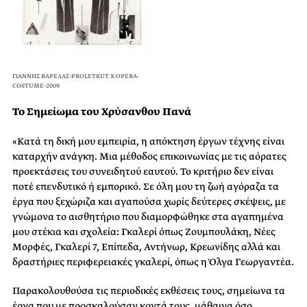
ΓΙΑΝΝΗΣ ΒΑΡΕΛΑΣ-PROLETKUT X-OPERA-
COSTUME-2009
Το Σημείωμα του Χρύσανθου Πανά
«Κατά τη δική μου εμπειρία, η απόκτηση έργων τέχνης είναι
καταρχήν ανάγκη. Μια μέθοδος επικοινωνίας με τις αόρατες
προεκτάσεις του συνειδητού εαυτού. Το κριτήριο δεν είναι
ποτέ επενδυτικό ή εμπορικό. Σε όλη μου τη ζωή αγόραζα τα
έργα που ξεχώριζα και αγαπούσα χωρίς δεύτερες σκέψεις, με
γνώμονα το αισθητήριο που διαμορφώθηκε στα αγαπημένα
μου στέκια και σχολεία: Γκαλερί όπως Ζουμπουλάκη, Νέες
Μορφές, Γκαλερί 7, Επίπεδα, Αντήνωρ, Κρεωνίδης αλλά και
δραστήριες περιφερειακές γκαλερί, όπως η Όλγα Γεωργαντέα.
Παρακολουθούσα τις περιοδικές εκθέσεις τους, σημείωνα τα
έργα που με προσκαλούσαν κοντά τους, μάθαινα όσο