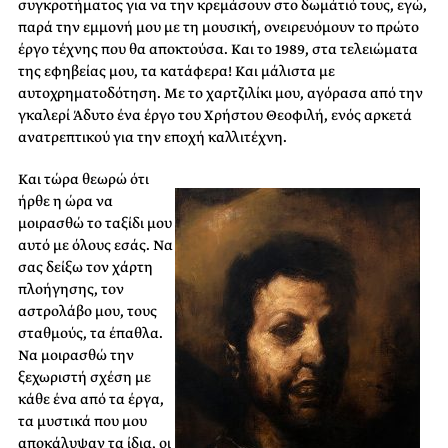
συγκροτήματος για να την κρεμάσουν στο δωμάτιό τους, εγώ,
παρά την εμμονή μου με τη μουσική, ονειρευόμουν το πρώτο
έργο τέχνης που θα αποκτούσα. Και το 1989, στα τελειώματα
της εφηβείας μου, τα κατάφερα! Και μάλιστα με
αυτοχρηματοδότηση. Με το χαρτζιλίκι μου, αγόρασα από την
γκαλερί Άδυτο ένα έργο του Χρήστου Θεοφιλή, ενός αρκετά
ανατρεπτικού για την εποχή καλλιτέχνη.
Και τώρα θεωρώ ότι
ήρθε η ώρα να
μοιρασθώ το ταξίδι μου
αυτό με όλους εσάς. Να
σας δείξω τον χάρτη
πλοήγησης, τον
αστρολάβο μου, τους
σταθμούς, τα έπαθλα.
Να μοιρασθώ την
ξεχωριστή σχέση με
κάθε ένα από τα έργα,
τα μυστικά που μου
αποκάλυψαν τα ίδια, οι