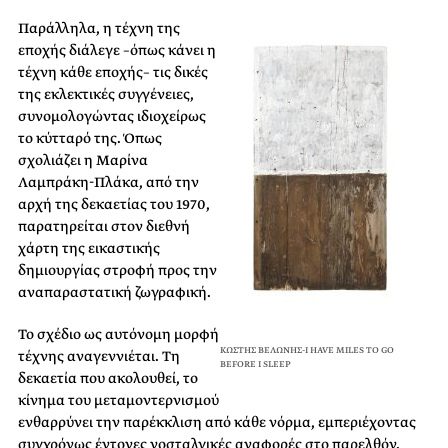
Παράλληλα, η τέχνη της
εποχής διάλεγε –όπως κάνει η
τέχνη κάθε εποχής– τις δικές
της εκλεκτικές συγγένειες,
συνομολογώντας ιδιοχείρως
το κύτταρό της. Όπως
σχολιάζει η Μαρίνα
Λαμπράκη-Πλάκα, από την
αρχή της δεκαετίας του 1970,
παρατηρείται στον διεθνή
χάρτη της εικαστικής
δημιουργίας στροφή προς την
αναπαραστατική ζωγραφική.
Το σχέδιο ως αυτόνομη μορφή
ΚΩΣΤΗΣ ΒΕΛΩΝΗΣ-I HAVE MILES TO GO
τέχνης αναγεννιέται. Τη
BEFORE I SLEEP
δεκαετία που ακολουθεί, το
κίνημα του μεταμοντερνισμού
ενθαρρύνει την παρέκκλιση από κάθε νόρμα, εμπεριέχοντας
συγχρόνως έντονες νοσταλγικές αναφορές στο παρελθόν.