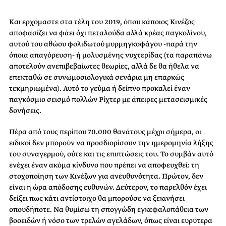
Και ερχόμαστε στα τέλη του 2019, όπου κάποιος Κινέζος
αποφασίζει να φάει όχι πεταλούδα αλλά κρέας παγκολίνου,
αυτού του αθώου φολιδωτού μυρμηγκοφάγου -παρά την
όποια απαγόρευση- ή μολυσμένης νυχτερίδας (τα παραπάνω
αποτελούν ανεπιβεβαίωτες θεωρίες, αλλά δε θα ήθελα να
επεκταθώ σε συνωμοσιολογικά σενάρια μη επαρκώς
τεκμηριωμένα). Αυτό το γεύμα ή δείπνο προκαλεί έναν
παγκόσμιο σεισμό πολλών Ρίχτερ με άπειρες μετασεισμικές
δονήσεις.
Πέρα από τους περίπου 70.000 θανάτους μέχρι σήμερα, οι
ειδικοί δεν μπορούν να προσδιορίσουν την ημερομηνία λήξης
του συναγερμού, ούτε και τις επιπτώσεις του. Το συμβάν αυτό
ενέχει έναν ακόμα κίνδυνο που πρέπει να αποφευχθεί: τη
στοχοποίηση των Κινέζων για ανευθυνότητα. Πρώτον, δεν
είναι η ώρα απόδοσης ευθυνών. Δεύτερον, το παρελθόν έχει
δείξει πως κάτι αντίστοιχο θα μπορούσε να ξεκινήσει
οπουδήποτε. Να θυμίσω τη σπογγώδη εγκεφαλοπάθεια των
βοοειδών ή νόσο των τρελών αγελάδων, όπως είναι ευρύτερα