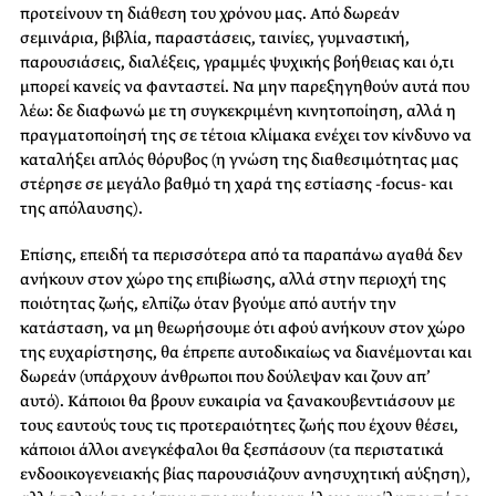
προτείνουν τη διάθεση του χρόνου μας. Από δωρεάν
σεμινάρια, βιβλία, παραστάσεις, ταινίες, γυμναστική,
παρουσιάσεις, διαλέξεις, γραμμές ψυχικής βοήθειας και ό,τι
μπορεί κανείς να φανταστεί. Να μην παρεξηγηθούν αυτά που
λέω: δε διαφωνώ με τη συγκεκριμένη κινητοποίηση, αλλά η
πραγματοποίησή της σε τέτοια κλίμακα ενέχει τον κίνδυνο να
καταλήξει απλός θόρυβος (η γνώση της διαθεσιμότητας μας
στέρησε σε μεγάλο βαθμό τη χαρά της εστίασης -focus- και
της απόλαυσης).
Επίσης, επειδή τα περισσότερα από τα παραπάνω αγαθά δεν
ανήκουν στον χώρο της επιβίωσης, αλλά στην περιοχή της
ποιότητας ζωής, ελπίζω όταν βγούμε από αυτήν την
κατάσταση, να μη θεωρήσουμε ότι αφού ανήκουν στον χώρο
της ευχαρίστησης, θα έπρεπε αυτοδικαίως να διανέμονται και
δωρεάν (υπάρχουν άνθρωποι που δούλεψαν και ζουν απ’
αυτό). Κάποιοι θα βρουν ευκαιρία να ξανακουβεντιάσουν με
τους εαυτούς τους τις προτεραιότητες ζωής που έχουν θέσει,
κάποιοι άλλοι ανεγκέφαλοι θα ξεσπάσουν (τα περιστατικά
ενδοοικογενειακής βίας παρουσιάζουν ανησυχητική αύξηση),