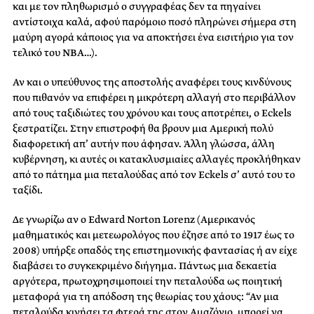
και με τον πληθωρισμό ο συγγραφέας δεν τα πηγαίνει
αντίστοιχα καλά, αφού παρόμοιο ποσό πληρώνει σήμερα στη
μαύρη αγορά κάποιος για να αποκτήσει ένα εισιτήριο για τον
τελικό του NBA…).
Αν και ο υπεύθυνος της αποστολής αναφέρει τους κινδύνους
που πιθανόν να επιφέρει η μικρότερη αλλαγή στο περιβάλλον
από τους ταξιδιώτες του χρόνου και τους αποτρέπει, ο Eckels
ξεστρατίζει. Στην επιστροφή θα βρουν μια Αμερική πολύ
διαφορετική απ’ αυτήν που άφησαν. Άλλη γλώσσα, άλλη
κυβέρνηση, κι αυτές οι κατακλυσμιαίες αλλαγές προκλήθηκαν
από το πάτημα μια πεταλούδας από τον Eckels σ’ αυτό του το
ταξίδι.
Δε γνωρίζω αν ο Edward Norton Lorenz (Αμερικανός
μαθηματικός και μετεωρολόγος που έζησε από το 1917 έως το
2008) υπήρξε οπαδός της επιστημονικής φαντασίας ή αν είχε
διαβάσει το συγκεκριμένο διήγημα. Πάντως μια δεκαετία
αργότερα, πρωτοχρησιμοποιεί την πεταλούδα ως ποιητική
μεταφορά για τη απόδοση της θεωρίας του χάους: “Αν μια
πεταλούδα κινήσει τα φτερά της στον Αμαζόνιο, μπορεί να