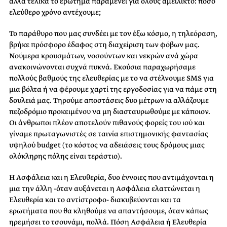
αλλά τελικά το ερώτημα παραμένει για όλους αμείλικτο: πόσο
ελεύθερο χρόνο αντέχουμε;
Το παράθυρο που μας συνδέει με τον έξω κόσμο, η τηλεόραση,
βρήκε πρόσφορο έδαφος στη διαχείριση των φόβων μας.
Νούμερα κρουσμάτων, νοσούντων και νεκρών ανά χώρα
ανακοινώνονται συχνά πυκνά. Εκούσια παραχωρήσαμε
πολλούς βαθμούς της ελευθερίας με το να στέλνουμε SMS για
μια βόλτα ή να φέρουμε χαρτί της εργοδοσίας για να πάμε στη
δουλειά μας. Τηρούμε αποστάσεις δυο μέτρων κι αλλάζουμε
πεζοδρόμιο προκειμένου να μη διασταυρωθούμε με κάποιον.
Οι άνθρωποι πλέον αποτελούν πιθανούς φορείς του ιού και
γίναμε πρωταγωνιστές σε ταινία επιστημονικής φαντασίας
υψηλού budget (το κόστος να αδειάσεις τους δρόμους μιας
ολόκληρης πόλης είναι τεράστιο).
Η Ασφάλεια και η Ελευθερία, δυο έννοιες που αντιμάχονται η
μια την άλλη -όταν αυξάνεται η Ασφάλεια ελαττώνεται η
Ελευθερία και το αντίστροφο- διακυβεύονται και τα
ερωτήματα που θα κληθούμε να απαντήσουμε, όταν κάπως
ηρεμήσει το τσουνάμι, πολλά. Πόση Ασφάλεια ή Ελευθερία