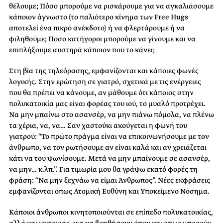
θέλουμε; Πόσο μπορούμε να ρισκάρουμε για να αγκαλιάσουμε
κάποιον άγνωστο (το παλιότερο κίνημα των Free Hugs
αποτελεί ένα πικρό ανέκδοτο) ή να φλερτάρουμε ή να
φιληθούμε; Πόσο κατήγοροι μπορούμε να γίνουμε και να
επιπλήξουμε αυστηρά κάποιον που το κάνει;
Στη βία της τηλεόρασης, εμφανίζονται και κάποιες φωνές
λογικής. Στην ερώτηση σε γιατρό, σχετικά με τις ενέργειες
που θα πρέπει να κάνουμε, αν μάθουμε ότι κάποιος στην
πολυκατοικία μας είναι φορέας του ιού, το μυαλό προτρέχει.
Να μην μπαίνω στο ασανσέρ, να μην πιάνω πόμολα, να πλένω
τα χέρια, να, να… Σαν χαστούκι ακούγεται η φωνή του
γιατρού: “Το πρώτο πράγμα είναι να επικοινωνήσουμε με τον
άνθρωπο, να τον ρωτήσουμε αν είναι καλά και αν χρειάζεται
κάτι να του ψωνίσουμε. Μετά να μην μπαίνουμε σε ασανσέρ,
να μην… κ.λπ.”. Για τιμωρία μου θα γράψω εκατό φορές τη
φράση: “Να μην ξεχνάω να είμαι Άνθρωπος”. Νέες εκφράσεις
εμφανίζονται όπως Ατομική Ευθύνη και Υποκείμενο Νόσημα.
Κάποιοι άνθρωποι κινητοποιούνται σε επίπεδο πολυκατοικίας,
αλλά και γειτονιάς, για να βοηθήσουν όπου και όπως μπορούν.