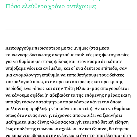
Πόσο ελεύθερο χρόνο αντέχουμε;
Λειτουργούμε περισσότερο με τις μνήμες (στα μέσα
κοινωνικής δικτύωσης αναρτούμε παιδικές μας φωτογραφίες
για να θυμίσουμε στους φίλους και στον κόσμο ότι κάποτε
υπήρξαμε νέοι και ανέμελοι, και σ’ ένα δεύτερο επίπεδο, σαν
μια ανομολόγητη επιθυμία να τοποθετήσουμε τους δείκτες
του ρολογιού πίσω, στην προ καταστροφής και προ κρίσης
περίοδο) ενώ -όπως και στην Τρίτη Ηλικία- μας απαγορεύεται
να κάνουμε σχέδια (η αβεβαιότητα της επόμενης ημέρας και η
ύπαρξη τόσων αστάθμητων παραγόντων κάνει την όποια
μελλοντική πρόβλεψη ν’ ακούγεται αστεία). Αν και να θυμίσω:
όπως όταν ένας ενενηντάχρονος αποφασίζει να ξεκινήσει
μαθήματα μιας ξένης γλώσσας και γίνεται από θετική είδηση
έως αποδέκτης ειρωνικών σχολίων -αν και έξυπνα, θα έπρεπε
να επικεντρωθούμε στην ενέργεια κι όχι στο αποτέλεσμα- έτσι