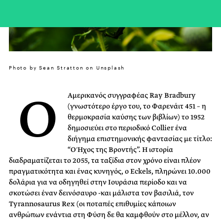
Photo by Sean Stratton on Unsplash
Ο
Αμερικανός συγγραφέας Ray Bradbury
(γνωστότερο έργο του, το Φαρενάιτ 451 – η
θερμοκρασία καύσης των βιβλίων) το 1952
δημοσιεύει στο περιοδικό Collier ένα
διήγημα επιστημονικής φαντασίας με τίτλο:
“O Ήχος της Βροντής”. Η ιστορία
διαδραματίζεται το 2055, τα ταξίδια στον χρόνο είναι πλέον
πραγματικότητα και ένας κυνηγός, ο Eckels, πληρώνει 10.000
δολάρια για να οδηγηθεί στην Ιουράσια περίοδο και να
σκοτώσει έναν δεινόσαυρο -και μάλιστα τον βασιλιά, τον
Tyrannosaurus Rex (οι ποταπές επιθυμίες κάποιων
ανθρώπων ενάντια στη Φύση δε θα καμφθούν στο μέλλον, αν