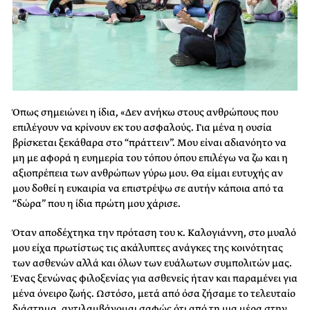
Όπως σημειώνει η ίδια, «Δεν ανήκω στους ανθρώπους που
επιλέγουν να κρίνουν εκ του ασφαλούς. Για μένα η ουσία
βρίσκεται ξεκάθαρα στο “πράττειν”. Μου είναι αδιανόητο να
μη με αφορά η ευημερία του τόπου όπου επιλέγω να ζω και η
αξιοπρέπεια των ανθρώπων γύρω μου. Θα είμαι ευτυχής αν
μου δοθεί η ευκαιρία να επιστρέψω σε αυτήν κάποια από τα
“δώρα” που η ίδια πρώτη μου χάρισε.
Όταν αποδέχτηκα την πρόταση του κ. Καλογιάννη, στο μυαλό
μου είχα πρωτίστως τις ακάλυπτες ανάγκες της κοινότητας
των ασθενών αλλά και όλων των ευάλωτων συμπολιτών μας.
Ένας ξενώνας φιλοξενίας για ασθενείς ήταν και παραμένει για
μένα όνειρο ζωής. Ωστόσο, μετά από όσα ζήσαμε το τελευταίο
διάστημα, αντιλαμβάνομαι σαφώς ότι από τη μια μέρα στην