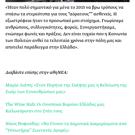
«Ήταν πολύ σημαντικό για μένα το 2015 να βρω τρόπους να
σπάσω τα στερεότυπα για τους “αόρατους”” ασθενείς. Η
εξωστρέφεια ήταν το προσωπικό μου στοίχημα. Γνωρίσαμε
ανθρώπους, συλλογικότητες, φορείς. Συνεργαστήκαμε,
ενώσαμε φωνές και πράξεις. Δεν είναι τυχαίο που η Κοινωνία
των Πολιτών ανθεί τα τελευταία χρόνια στην πόλη μας και
αποτελεί παράδειγμα στην Ελλάδα».
Διαβάστε επίσης στην αθηΝΕΑ:
Μαρία Λιάπη: «Στον Πυρήνα της Σκέψης μας η Βελτίωση της
Ζωής των Συνανθρώπων μας»
Τhe Wine Hub: Οι Οινοποιοί Βορείου Ελλάδος μας
Kαλωσόρισαν στο Σπίτι τους
Νίκος Νυφούδης: «Να Γίνουν τα Δημοτικά Διαμερίσματα από
“Υπνωτήρια” Ζωντανές Αγορές»