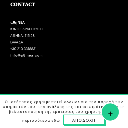
CONTACT
αθηΝΕΑ
ΙΩΝΟΣ ΔΡΑΓΟΥΜΗ 1
ΑΘΗΝΑ, 115 28
ΕΛΛΑΔΑ
+30 210 3318831
info@a8inea.com
COPYRIGHT © 2026 αθηΝΕΑ, ALL RIGHTS RESERVED.
Ο ιστότοπος χρησιμοποιεί cookies για την παροχή των
υπηρεσιών του, την ανάλυση της επισκεψιμότητας και τη
+
DESIGN BY
G DESIGN STUDIO
. DEVELOPED BY
B LABS
.
βελτιστοποίηση της εμπειρίας του χρήστη. Μάθετε
ΑΠΟΔΟΧΗ
περισσότερα
εδώ