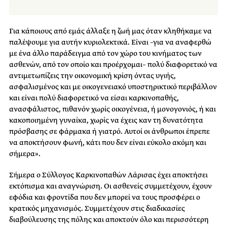
Για κάποιους από εμάς άλλαξε η ζωή μας όταν κληθήκαμε να
παλέψουμε για αυτήν κυριολεκτικά. Είναι –για να αναφερθώ
με ένα άλλο παράδειγμα από τον χώρο του κινήματος των
ασθενών, από τον οποίο και προέρχομαι– πολύ διαφορετικό να
αντιμετωπίζεις την οικονομική κρίση όντας υγιής,
ασφαλισμένος και με οικογενειακό υποστηρικτικό περιβάλλον
και είναι πολύ διαφορετικό να είσαι καρκινοπαθής,
ανασφάλιστος, πιθανόν χωρίς οικογένεια, ή μονογονιός, ή και
κακοποιημένη γυναίκα, χωρίς να έχεις καν τη δυνατότητα
πρόσβασης σε φάρμακα ή γιατρό. Αυτοί οι άνθρωποι έπρεπε
να αποκτήσουν φωνή, κάτι που δεν είναι εύκολο ακόμη και
σήμερα».
Σήμερα ο Σύλλογος Καρκινοπαθών Λάρισας έχει αποκτήσει
εκτόπισμα και αναγνώριση. Οι ασθενείς συμμετέχουν, έχουν
εφόδια και φροντίδα που δεν μπορεί να τους προσφέρει ο
κρατικός μηχανισμός. Συμμετέχουν στις διαδικασίες
διαβούλευσης της πόλης και αποκτούν όλο και περισσότερη