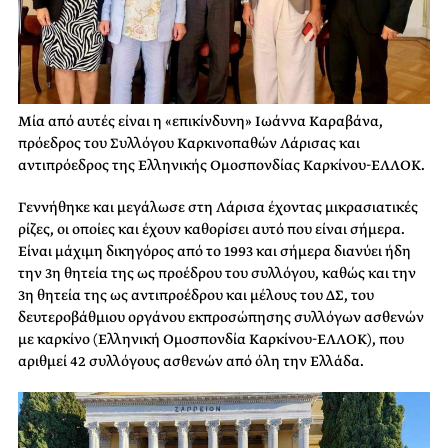
Μία από αυτές είναι η «επικίνδυνη» Ιωάννα Καραβάνα,
πρόεδρος του Συλλόγου Καρκινοπαθών Λάρισας και
αντιπρόεδρος της Ελληνικής Ομοσπονδίας Καρκίνου-ΕΛΛΟΚ.
Γεννήθηκε και μεγάλωσε στη Λάρισα έχοντας μικρασιατικές
ρίζες, οι οποίες και έχουν καθορίσει αυτό που είναι σήμερα.
Είναι μάχιμη δικηγόρος από το 1993 και σήμερα διανύει ήδη
την 3η θητεία της ως προέδρου του συλλόγου, καθώς και την
3η θητεία της ως αντιπροέδρου και μέλους του ΔΣ, του
δευτεροβάθμιου οργάνου εκπροσώπησης συλλόγων ασθενών
με καρκίνο (Ελληνική Ομοσπονδία Καρκίνου-ΕΛΛΟΚ), που
αριθμεί 42 συλλόγους ασθενών από όλη την Ελλάδα.