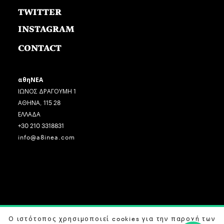
TWITTER
INSTAGRAM
CONTACT
αθηΝΕΑ
ΙΩΝΟΣ ΔΡΑΓΟΥΜΗ 1
ΑΘΗΝΑ, 115 28
ΕΛΛΑΔΑ
+30 210 3318831
info@a8inea.com
COPYRIGHT © 2026 αθηΝΕΑ, ALL RIGHTS RESERVED.
Ο ιστότοπος χρησιμοποιεί cookies για την παροχή των