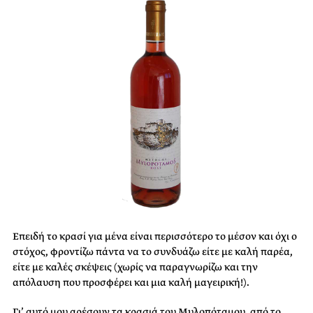
Επειδή το κρασί για μένα είναι περισσότερο το μέσον και όχι ο
στόχος, φροντίζω πάντα να το συνδυάζω είτε με καλή παρέα,
είτε με καλές σκέψεις (χωρίς να παραγνωρίζω και την
απόλαυση που προσφέρει και μια καλή μαγειρική!).
Γι’ αυτό μου αρέσουν τα κρασιά του Μυλοπόταμου, από το