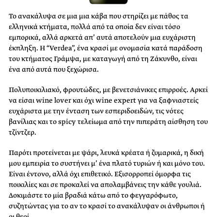
Το ανακάλυψα σε μια μια κάβα που στηρίζει με πάθος τα
ελληνικά κτήματα, πολλά από τα οποία δεν είναι τόσο
εμπορικά, αλλά αρκετά απ’ αυτά αποτελούν μια ευχάριστη
έκπληξη. Η “Verdea”, ένα κρασί με ονομασία κατά παράδοση
του κτήματος Γράμψα, με καταγωγή από τη Ζάκυνθο, είναι
ένα από αυτά που ξεχώρισα.
Πολυποικιλιακό, φρουτώδες, με βενετσιάνικες επιρροές. Αρκεί
να είσαι wine lover και όχι wine expert για να ξαφνιαστείς
ευχάριστα με την ένταση των εσπεριδοειδών, τις νότες
βανίλιας και το spicy τελείωμα από την πιπεράτη αίσθηση του
τζίντζερ.
Παρότι προτείνεται με ψάρι, λευκά κρέατα ή ζυμαρικά, η δική
μου εμπειρία το συστήνει μ’ ένα πλατό τυριών ή και μόνο του.
Είναι έντονο, αλλά όχι επιθετικό. Εξισορροπεί όμορφα τις
ποικιλίες και σε προκαλεί να απολαμβάνεις την κάθε γουλιά.
Δοκιμάστε το μία βραδιά κάτω από το φεγγαρόφωτο,
συζητώντας για το αν το κρασί το ανακάλυψαν οι άνθρωποι ή
οι θεοί.