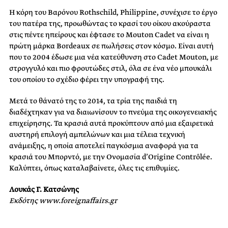
Η κόρη του Βαρόνου Rothschild, Philippine, συνέχισε το έργο
του πατέρα της, προωθώντας το κρασί του οίκου ακούραστα
στις πέντε ηπείρους και έφτασε το Mouton Cadet να είναι η
πρώτη μάρκα Bordeaux σε πωλήσεις στον κόσμο. Είναι αυτή
που το 2004 έδωσε μια νέα κατεύθυνση στο Cadet Mouton, με
στρογγυλό και πιο φρουτώδες στιλ, όλα σε ένα νέο μπουκάλι
του οποίου το σχέδιο φέρει την υπογραφή της.
Μετά το θάνατό της το 2014, τα τρία της παιδιά τη
διαδέχτηκαν για να διαιωνίσουν το πνεύμα της οικογενειακής
επιχείρησης. Τα κρασιά αυτά προκύπτουν από μια εξαιρετικά
αυστηρή επιλογή αμπελώνων και μια τέλεια τεχνική
ανάμειξης, η οποία αποτελεί παγκόσμια αναφορά για τα
κρασιά του Μπορντό, με την Ονομασία d’Origine Contrôlée.
Καλύπτει, όπως καταλαβαίνετε, όλες τις επιθυμίες.
Λουκάς Γ. Κατσώνης
Eκδότης www.foreignaffairs.gr