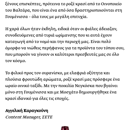
ξένους επισκέπτες, πρότεινα το ροζέ κρασί από το Οινοποιείο
του Βαλτάρα, που είναι ένα από όσα δραστηριοποιούνται στη
Γουμένισσα – όλα τους με μεγάλη επιτυχία.
Η χαρά όλων ήταν έκδηλη, ειδικά όταν οι φιάλες άδειαζαν,
συνοδευόμενες από τυριά ωρίμανσης που κι αυτά έχουν
καταγωγή από το νομό και την περιοχή μας. Είναι πολύ
όμορφο να νιώθεις περήφανος για τα προϊόντα του τόπου σου,
που μπορούν να γίνουν οι καλύτεροι πρεσβευτές μας σε όλο
τον κόσμο.
Το φιλικό προς τον ουρανίσκο, με ελαφριά οξύτητα και
πλούσια φρουτώδη αρώματα, ροζέ κρασί μας πρόσφερε ένα
ωραίο οινικό ταξίδι. Με την ποικιλία Νεγκόσκα που βγαίνει
μόνο στη Γουμένισσα και με Μοσχάτο δημιουργήθηκε ένα
κρασί ιδανικό για όλες τις εποχές.
Αγγελική Καραγκούνη
Content Manager, ΣΕΤΕ