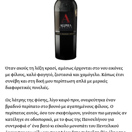
Όταν ακούς τη λέξη κρασί, αμέσως έρχονται στο νου εικόνες
με φίλους, καλό φαγητό, ζεστασιά και χαμόγελο. Κάπως έτσι
συνέβη και στη δική μου περίπτωση απλά με μερικές
διαφορετικές πινελιές.
Ως λάτρης της φύσης, λίγο καιρό πριν, ονειρεύτηκα έναν
βραδινό περίπατο στο βουνό με αγαπημένους φίλους. Ο
περίπατος αυτός, όσο τον σκεφτόμουν, γινόταν πιο μαγικός αν
κατέληγε σε οδοιπορικό, με το φως της Πανσελήνου για
συντροφιά σ’ ένα βατό κι εύκολο μονοπάτι του Πεντελικού