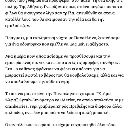
όρους που γνωρίζω και προσφέρει “στο πιάτο” τη θέα όλης της
πόλης. Της Αθήνας. Γνωρίζοντας πως σε ένα μεγάλο ποσοστό
φίλων θα ακουγόταν λίγο σαν τρέλα, απευθύνθηκα στους
κατάλληλους που θα εκτιμούσαν την ιδέα και θα την
εμπλούτιζαν.
Πράγματι, μια εκπληκτική νύχτα με Πανσέληνο, ξεκινήσαμε
για ένα οδοιπορικό που έμελλε να μας μείνει αξέχαστο.
Μια ημέρα πριν αποφασίσαμε να προσθέσουμε και την
εμπειρία ενός πικ νικ κάτω από αυτές τις όμορφες συνθήκες.
Έτσι, ο καθένας φρόντισε να φέρει κι από κάτι για να
μοιραστεί σωστά το βάρος που θα κουβαλούσαμε, αλλά και για
να απολαύσουμε την κάθε στιγμή.
Το πικ νικ μας εκείνη την Πανσέληνο είχε κρασί “Kτήμα
Άλφα”, Syrah-Ξυνόμαυρο και Merlot, το οποίο απολαύσαμε με
cranberries, τυρί γραβιέρα Ζηρός Πρεβέζης και διάφορα άλλα
καλούδια, ενώ δεν μπορούσε να λείπει η καλή μουσική.
Όταν τέλειωσε το κρασί, το είχαμε ευχαριστηθεί όλοι τόσο