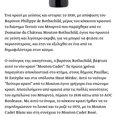
Ένα κρασί με γεύσεις και ιστορία: το 1930, με απόφαση του
Βαρόνου Philippe de Rothschild, μέρος του κόκκινου κρασιού
το διάσημο Terroir του Μπορντό που παράχθηκε από το
Domaine du Château Mouton-Rothschild, έγινε πιο προσιτό
σε γεύση και λιγότερο ακριβό, για να μπορεί να φτάσει σε
περισσότερους, και έτσι να εξελιχθεί σε ένα από τα
δημοφιλέστερα στον κόσμο.
Ο νεότερος της οικογένειας, ο βαρόνος Rothschild, βάφτισε
αυτό το νέο κρασί “Mouton Cadet”. Τα πρώτα χρόνια
παραγόταν αποκλειστικά στο κτήμα, στους δήμους Pauillac,
St Estèphe και στα υπόλοιπα Haut Médoc. Αυτό το νεότερο
“δεύτερο κρασί” από το Mouton έγινε γρήγορα ένα επώνυμο
κρασί. Αποτελούμενο από κρασιά από τις πολλές κοινότητες
του αμπελώνα του Μπορντό, πέρασε το 1936 κάτω από το AOC
Bordeaux. Με αυτό το όνομα, το κόκκινο κρασί ήρθαν να το
συμπληρώσουν το λευκό και το ροζέ το 1970, με το Mouton
Cadet Blanc και στη συνέχεια το Mouton Cadet Rosé.