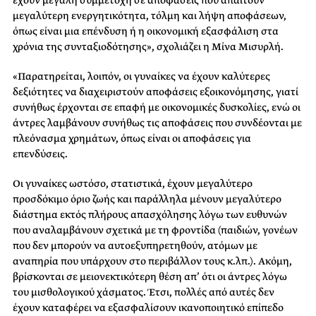
μεγαλύτερη ενεργητικότητα, τόλμη και λήψη αποφάσεων,
όπως είναι μια επένδυση ή η οικονομική εξασφάλιση στα
χρόνια της συνταξιοδότησης», σχολιάζει η Μίνα Μισυρλή.
«Παρατηρείται, λοιπόν, οι γυναίκες να έχουν καλύτερες
δεξιότητες να διαχειριστούν αποφάσεις εξοικονόμησης, γιατί
συνήθως έρχονται σε επαφή με οικονομικές δυσκολίες, ενώ οι
άντρες λαμβάνουν συνήθως τις αποφάσεις που συνδέονται με
πλεόνασμα χρημάτων, όπως είναι οι αποφάσεις για
επενδύσεις.
Οι γυναίκες ωστόσο, στατιστικά, έχουν μεγαλύτερο
προσδόκιμο όριο ζωής και παράλληλα μένουν μεγαλύτερο
διάστημα εκτός πλήρους απασχόλησης λόγω των ευθυνών
που αναλαμβάνουν σχετικά με τη φροντίδα (παιδιών, γονέων
που δεν μπορούν να αυτοεξυπηρετηθούν, ατόμων με
αναπηρία που υπάρχουν στο περιβάλλον τους κ.λπ.). Ακόμη,
βρίσκονται σε μειονεκτικότερη θέση απ’ ότι οι άντρες λόγω
του μισθολογικού χάσματος. Έτσι, πολλές από αυτές δεν
έχουν καταφέρει να εξασφαλίσουν ικανοποιητικό επίπεδο