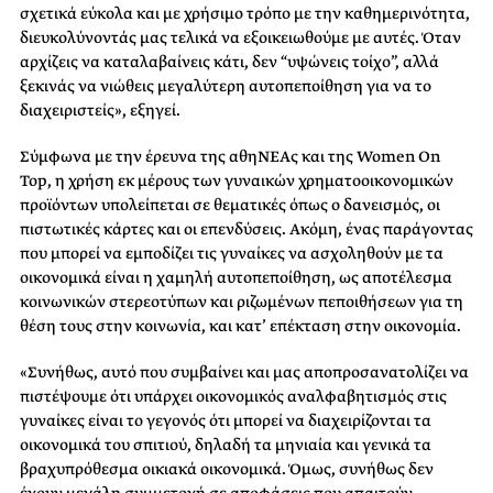
σχετικά εύκολα και με χρήσιμο τρόπο με την καθημερινότητα,
διευκολύνοντάς μας τελικά να εξοικειωθούμε με αυτές. Όταν
αρχίζεις να καταλαβαίνεις κάτι, δεν “υψώνεις τοίχο”, αλλά
ξεκινάς να νιώθεις μεγαλύτερη αυτοπεποίθηση για να το
διαχειριστείς», εξηγεί.
Σύμφωνα με την έρευνα της αθηΝΕΑς και της Women On
Top, η χρήση εκ μέρους των γυναικών χρηματοοικονομικών
προϊόντων υπολείπεται σε θεματικές όπως ο δανεισμός, οι
πιστωτικές κάρτες και οι επενδύσεις. Ακόμη, ένας παράγοντας
που μπορεί να εμποδίζει τις γυναίκες να ασχοληθούν με τα
οικονομικά είναι η χαμηλή αυτοπεποίθηση, ως αποτέλεσμα
κοινωνικών στερεοτύπων και ριζωμένων πεποιθήσεων για τη
θέση τους στην κοινωνία, και κατ’ επέκταση στην οικονομία.
«Συνήθως, αυτό που συμβαίνει και μας αποπροσανατολίζει να
πιστέψουμε ότι υπάρχει οικονομικός αναλφαβητισμός στις
γυναίκες είναι το γεγονός ότι μπορεί να διαχειρίζονται τα
οικονομικά του σπιτιού, δηλαδή τα μηνιαία και γενικά τα
βραχυπρόθεσμα οικιακά οικονομικά. Όμως, συνήθως δεν
έχουν μεγάλη συμμετοχή σε αποφάσεις που απαιτούν