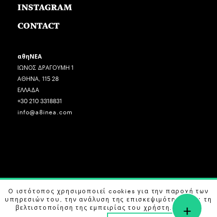
INSTAGRAM
CONTACT
αθηΝΕΑ
ΙΩΝΟΣ ΔΡΑΓΟΥΜΗ 1
ΑΘΗΝΑ, 115 28
ΕΛΛΑΔΑ
+30 210 3318831
info@a8inea.com
Ο ιστότοπος χρησιμοποιεί cookies για την παροχή των
COPYRIGHT © 2026 αθηΝΕΑ, ALL RIGHTS RESERVED.
υπηρεσιών του, την ανάλυση της επισκεψιμότητας και τη
+
DESIGN BY
G DESIGN STUDIO
. DEVELOPED BY
B LABS
.
βελτιστοποίηση της εμπειρίας του χρήστη. Μάθετε