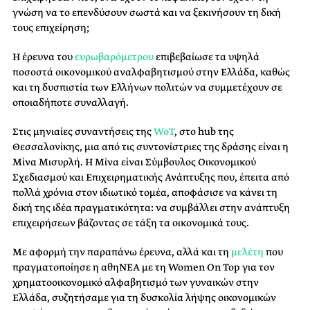
γνώση να το επενδύσουν σωστά και να ξεκινήσουν τη δική
τους επιχείρηση;
Η έρευνα του
ευρωβαρόμετρου
επιβεβαίωσε τα υψηλά
ποσοστά οικονομικού αναλφαβητισμού στην Ελλάδα, καθώς
και τη δυσπιστία των Ελλήνων πολιτών να συμμετέχουν σε
οποιαδήποτε συναλλαγή.
Στις μηνιαίες συναντήσεις της
WoT
, στο hub της
Θεσσαλονίκης, μια από τις συντονίστριες της δράσης είναι η
Μίνα Μισυρλή. Η Μίνα είναι Σύμβουλος Οικονομικού
Σχεδιασμού και Επιχειρηματικής Ανάπτυξης που, έπειτα από
πολλά χρόνια στον ιδιωτικό τομέα, αποφάσισε να κάνει τη
δική της ιδέα πραγματικότητα: να συμβάλλει στην ανάπτυξη
επιχειρήσεων βάζοντας σε τάξη τα οικονομικά τους.
Με αφορμή την παραπάνω έρευνα, αλλά και τη
μελέτη
που
πραγματοποίησε η αθηΝΕΑ με τη Women On Top για τον
χρηματοοικονομικό αλφαβητισμό των γυναικών στην
Ελλάδα, συζητήσαμε για τη δυσκολία λήψης οικονομικών