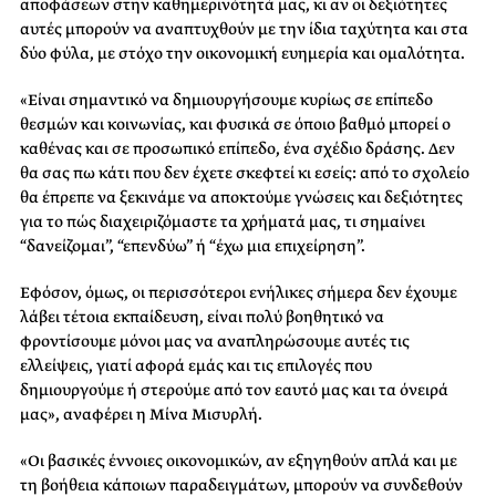
αποφάσεων στην καθημερινότητά μας, κι αν οι δεξιότητες
αυτές μπορούν να αναπτυχθούν με την ίδια ταχύτητα και στα
δύο φύλα, με στόχο την οικονομική ευημερία και ομαλότητα.
«Είναι σημαντικό να δημιουργήσουμε κυρίως σε επίπεδο
θεσμών και κοινωνίας, και φυσικά σε όποιο βαθμό μπορεί ο
καθένας και σε προσωπικό επίπεδο, ένα σχέδιο δράσης. Δεν
θα σας πω κάτι που δεν έχετε σκεφτεί κι εσείς: από το σχολείο
θα έπρεπε να ξεκινάμε να αποκτούμε γνώσεις και δεξιότητες
για το πώς διαχειριζόμαστε τα χρήματά μας, τι σημαίνει
“δανείζομαι”, “επενδύω” ή “έχω μια επιχείρηση”.
Εφόσον, όμως, οι περισσότεροι ενήλικες σήμερα δεν έχουμε
λάβει τέτοια εκπαίδευση, είναι πολύ βοηθητικό να
φροντίσουμε μόνοι μας να αναπληρώσουμε αυτές τις
ελλείψεις, γιατί αφορά εμάς και τις επιλογές που
δημιουργούμε ή στερούμε από τον εαυτό μας και τα όνειρά
μας», αναφέρει η Μίνα Μισυρλή.
«Οι βασικές έννοιες οικονομικών, αν εξηγηθούν απλά και με
τη βοήθεια κάποιων παραδειγμάτων, μπορούν να συνδεθούν