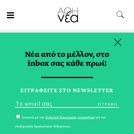
×
27/12/23
ΟΙΚΟΝΟΜΙΑ
Νέα από το μέλλον, στο
Μίνα Μισυρλή: «Ο
inbox σας κάθε πρωί!
Χρηματοοικονομικός
Αλφαβητισμός Αφορά τις
Επιλογές και τα Όνειρά μας»
ΕΓΓPΑΦΕΙΤΕ ΣΤΟ NEWSLETTER
ΛΩΡΑ ΑΡΓΥΡΟΠΟΥΛΟΥ
Συναινώ με την
Πολιτική Προστασίας Απορρήτου
για την
επεξεργασία προσωπικών δεδομένων.