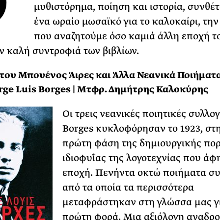
Ο
μυθιστόρημα, ποίηση και ιστορία, συνθέ
ΡΙΑ ΣΠΥΡΟΥ
ένα ωραίο μωσαϊκό για το καλοκαίρι, την
που αναζητούμε όσο καμιά άλλη εποχή τ
ν καλή συντροφιά των βιβλίων.
του Μπουένος Άιρες και Άλλα Νεανικά Ποιήματα
Jorge Luis Borges | Μτφρ. Δημήτρης Καλοκύρης
Οι τρεις νεανικές ποιητικές συλλογ
Borges κυκλοφόρησαν το 1923, στ
πρώτη φάση της δηµιουργικής πορ
ιδιοφυΐας της λογοτεχνίας που άφ
εποχή. Πενήντα οκτώ ποιήµατα συ
από τα οποία τα περισσότερα
µεταφράστηκαν στη γλώσσα µας γ
πρώτη φορά. Μια αξιόλογη αναδρο