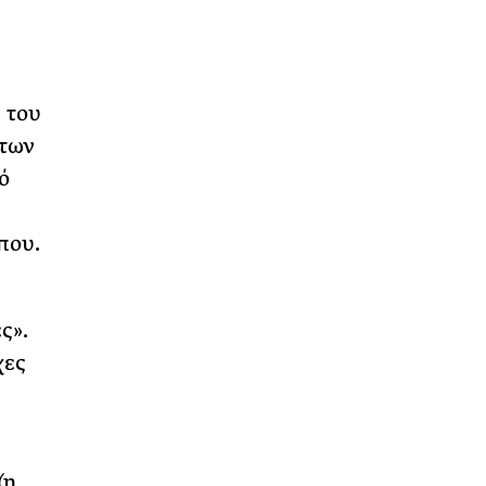
 του
 των
ό
που.
ς».
χες
(η