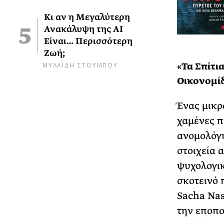
Κι αν η Μεγαλύτερη
Ανακάλυψη της AI
Είναι… Περισσότερη
Ζωή;
ΜΥΛΑΙΔΗ ΣΤΟΥΜΠΟΥ
«Τα Σπίτι
Οικονομί
Ένας μικρ
χαμένες π
ανομολόγ
στοιχεία 
ψυχολογικ
σκοτεινό 
Sacha Nas
την εποπο