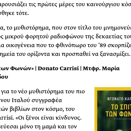
αρουσιάζει τις πρώτες μέρες του καινούργιου κό
θηκε τότε.
, το μυθιστόρημα, που στον τίτλο του μνημονεύε
ς μικρού φορητού ραδιοφώνου της δεκαετίας του
μια οικογένεια που το φθινόπωρο του ’89 σκορπίζε
ημεία του ορίζοντα και προσπαθεί να ξανασμίξει.
 των Φωνών» | Donato Carrisi | Μτφρ. Μαρία
δου
 για το νέο μυθιστόρημα του πιο
ένου Ιταλού συγγραφέα
ών βιβλίων στον κόσμο, του
risi. «Οι ξένοι είναι κίνδυνος.
εύεσαι μόνο τη μαμά και τον