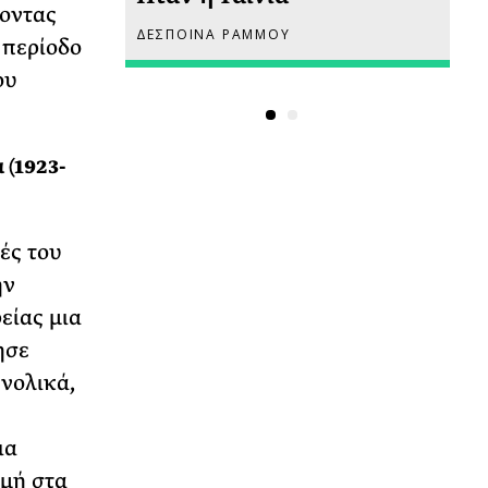
τοντας
ΔΕΣΠΟΙΝΑ ΡΑΜΜΟΥ
ΡΙ
 περίοδο
ου
 (1923-
ές του
ην
είας μια
ησε
νολικά,
ια
μή στα