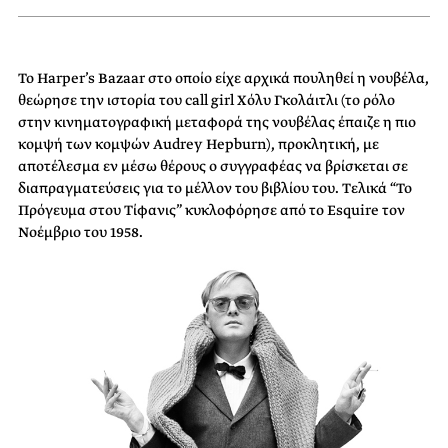
Το Harper’s Bazaar στο οποίο είχε αρχικά πουληθεί η νουβέλα,
θεώρησε την ιστορία του call girl Χόλυ Γκολάιτλι (το ρόλο
στην κινηματογραφική μεταφορά της νουβέλας έπαιζε η πιο
κομψή των κομψών Audrey Hepburn), προκλητική, με
αποτέλεσμα εν μέσω θέρους ο συγγραφέας να βρίσκεται σε
διαπραγματεύσεις για το μέλλον του βιβλίου του. Τελικά “Το
Πρόγευμα στου Τίφανις” κυκλοφόρησε από το Esquire τον
Νοέμβριο του 1958.