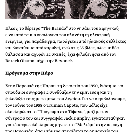
Πλέον, το θέρετρο “The Brando” στο νησάκι του Ειρηνικού,
είναι από τα πιο οικολογικά του πλανήτη (η ηλεκτρική
ενέργεια, για παράδειγμα, παράγεται από ηλιακούς συλλέκτες
και βιοκαύσιμα από καρύδα), ενώ στις 35 βίλες, όλες με θέα
θάλασσα και αχυρένιες σκεπές, έχει φιλοξενήσει από τον
Barack Obama μέχρι την Beyoncé.
Πρόγευμα στην Πάρο
Στην Παροικιά της Πάρου, τη δεκαετία του 1950, διάσημοι και
σπουδαίοι συγγραφείς συνδύαζαν την έμπνευση και τη
φιλοδοξία τους με το μπλε του Αιγαίου. Για να ακριβολογούμε,
τον Ιούνιο του 1958 ο Truman Capote, που μόλις είχε
ολοκληρώσει το “Πρόγευμα στο Τίφανις”, μαζί με τον
σύντροφό του και συγγραφέα Jack Dunphy, εγκαταστάθηκαν
για τέσσερις ολόκληρους μήνες στο “Μελτέμι” στην περιοχή
της Παροικιάς, όπου σήμερα στεγάζεται το Δημαρχείο του