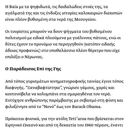
Η Baïa με τα ψηφιδωτά, τις δαιδαλώδεις στοές της, τα
αγάλματά της και τις ένδοξες ιστορίες καλοκαιριών διακοπών
είναι πλέον βυθισμένη στα νερά της Μεσογείου.
Οι τουρίστες μπορούν να δουν ψήγματα του βυθισμένου
πολιτισμού με ειδικά πλεούμενα με γυάλινους πάτους, ενώ οι
δύτες έχουν το προνόμιο να περιηγηθούν (κατόπιν ειδικής
άδειας προφανώς) στο υποθαλάσσιο πλέον θέρετρο που είχε
επιλέξει ο Νέρωνας.
Ο Παράδεισος Επί της Γης
Από τόπος γυρισμάτων κινηματογραφικής ταινίας έγινε τόπος
διαφυγής. “Ξαναβαφτίστηκε”, γνώρισε γάμους, χαρές και
κουτσούβελα να κολυμπάνε στα σμαραγδένια του νερά.
Ευτύχησε ανθρώπινης παρέμβασης με σεβασμό στη φύση και
φιλοξένησε από το “Νονό” έως τον Barack Obama.
Πρόκειται φυσικά, για την ατόλη Tetiꞌaroa που βρίσκεται στον
Ειρηνικό Ωκεανό και από τη δεκαετία του 1960 πέρασε, έναντι