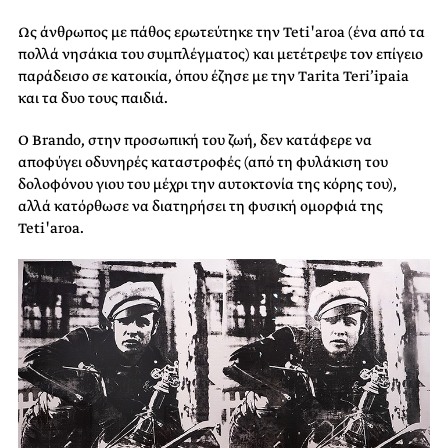
Ως άνθρωπος με πάθος ερωτεύτηκε την Tetiꞌaroa (ένα από τα
πολλά νησάκια του συμπλέγματος) και μετέτρεψε τον επίγειο
παράδεισο σε κατοικία, όπου έζησε με την Tarita Teri’ipaia
και τα δυο τους παιδιά.
Ο Brando, στην προσωπική του ζωή, δεν κατάφερε να
αποφύγει οδυνηρές καταστροφές (από τη φυλάκιση του
δολοφόνου γιου του μέχρι την αυτοκτονία της κόρης του),
αλλά κατόρθωσε να διατηρήσει τη φυσική ομορφιά της
Tetiꞌaroa.