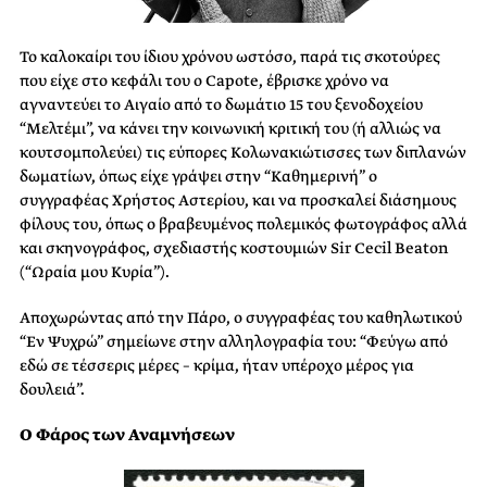
Το καλοκαίρι του ίδιου χρόνου ωστόσο, παρά τις σκοτούρες
που είχε στο κεφάλι του ο Capote, έβρισκε χρόνο να
αγναντεύει το Αιγαίο από το δωμάτιο 15 του ξενοδοχείου
“Μελτέμι”, να κάνει την κοινωνική κριτική του (ή αλλιώς να
κουτσομπολεύει) τις εύπορες Κολωνακιώτισσες των διπλανών
δωματίων, όπως είχε γράψει στην “Καθημερινή” ο
συγγραφέας Χρήστος Αστερίου, και να προσκαλεί διάσημους
φίλους του, όπως ο βραβευμένος πολεμικός φωτογράφος αλλά
και σκηνογράφος, σχεδιαστής κοστουμιών Sir Cecil Beaton
(“Ωραία μου Κυρία”).
Αποχωρώντας από την Πάρο, ο συγγραφέας του καθηλωτικού
“Εν Ψυχρώ” σημείωνε στην αλληλογραφία του: “Φεύγω από
εδώ σε τέσσερις μέρες – κρίμα, ήταν υπέροχο μέρος για
δουλειά”.
Ο Φάρος των Αναμνήσεων