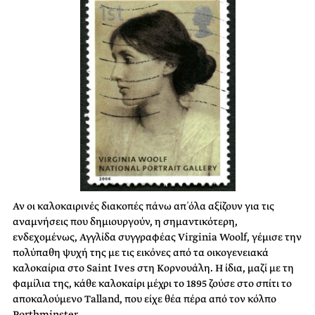
Αν οι καλοκαιρινές διακοπές πάνω απ΄ όλα αξίζουν για τις
αναμνήσεις που δημιουργούν, η σημαντικότερη,
ενδεχομένως, Αγγλίδα συγγραφέας Virginia Woolf, γέμισε την
πολύπαθη ψυχή της με τις εικόνες από τα οικογενειακά
καλοκαίρια στο Saint Ives στη Κορνουάλη. Η ίδια, μαζί με τη
φαμίλια της, κάθε καλοκαίρι μέχρι το 1895 ζούσε στο σπίτι το
αποκαλούμενο Talland, που είχε θέα πέρα από τον κόλπο
Porthminster.