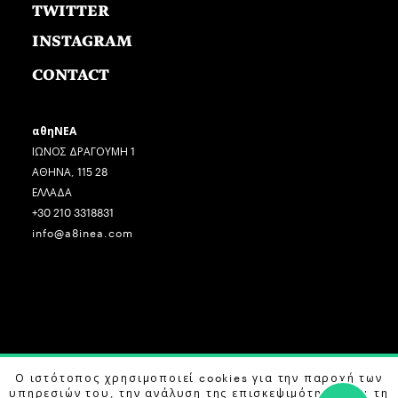
TWITTER
INSTAGRAM
CONTACT
αθηΝΕΑ
ΙΩΝΟΣ ΔΡΑΓΟΥΜΗ 1
ΑΘΗΝΑ, 115 28
ΕΛΛΑΔΑ
+30 210 3318831
info@a8inea.com
Ο ιστότοπος χρησιμοποιεί cookies για την παροχή των
COPYRIGHT © 2026 αθηΝΕΑ, ALL RIGHTS RESERVED.
υπηρεσιών του, την ανάλυση της επισκεψιμότητας και τη
DESIGN BY
G DESIGN STUDIO
. DEVELOPED BY
B LABS
.