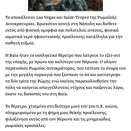
Το αποκάλεσαν Las Vegas και Saint-Tropez της Ρωμαϊκής
Αυτοκρατορίας. Βρισκόταν κοντά στη Νάπολη και διέθετε
εκτός από φυσική ομορφιά και πολυτελείς ανέσεις, φυσικά
ιαματικά νερά ηφαιστειακής προέλευσης κατάλληλα για την
ποθητή ευζωία.
Η Baïa ήταν το εκπληκτικό θέρετρο που λάτρευε το τζετ-σετ
της εποχής, με πρώτο και καλύτερο τον Νέρωνα. Ο ολίγον
παρανοϊκός Ρωμαίος αυτοκράτορας, που ταύτισε το όνομα του
με την μεγάλη πυρκαγιά που ξέσπασε το 64 και κατέστρεψε
τα δύο τρίτα της Ρώμης ενώ εκείνος παρακολουθούσε την
πόλη να καίγεται απαγγέλλοντας στίχους και παίζοντας λύρα,
έκανε τις διακοπές του στη Baïa.
Το θέρετρο, χτισμένο στο δεύτερο μισό του 2ου π.Χ. αιώνα,
πλημμυρισμένο με τη φήμη μιας θεϊκής προέλευσης,
φιλοξένησε εκτός από τον Νέρωνα και τις μνημειώδεις
ρωμαϊκές κραιπάλες.