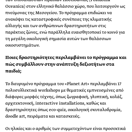
Oceanica) στον ελληνικό θαλάσσιο χώρο, που λειτουργούν ως
πνεύμονας της Μεσογείου. Το πρόγραμμα επιδιώκει να
ανακόψει τις καταστροφικές συνέπειες της κλιματικής
αλλαγής και των ανθρώπινων δραστηριοτήτων στις
παράκτιες ζώνες, ενώ παράλληλα ευαισθητοποιεί το κοινό για
τη μεγάλη οικολογική σημασία αυτών των θαλάσσιων
οικοσυστημάτων.
Ποιες δραστηριότητες περιλαμβάνει το πρόγραμμα και
πώς συμβάλλουν στην ανάπτυξη δεξιοτήτων στα
παιδιά;
Το διευρυμένο πρόγραμμα του «Planet Art» περιλαμβάνει 17
πολυσυλλεκτικά workshops με θεματικές εμπνευσμένες από
διάφορες μορφές τέχνης, όπως ζωγραφική, γλυπτική, κολάζ,
αρχιτεκτονική, interactive installations, καθώς και
δραστηριότητες όπως eco-quiz, οικολογική σκυταλοδρομία,
doodle art, πειράματα και κατασκευές.
Οι ηλικίες και ο αριθμός των συμμετεχόντων είναι προσεκτικά