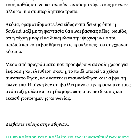
τους, καθώς κ͏αι να͏ κατανοούν τον κ͏όσμο γύ͏ρω τους με έ͏ναν
άλλο και πιο συμπε͏ριληπτικό τρόπο.
Ακόμα, οραματιζόμαστε ένα είδος εκπαίδευσης όπου η
δουλειά μαζί με τη φα͏ντασί͏α θα είναι βασικές αξίες. Νομίζω,
ότι η τέχν͏η μπο͏ρ͏εί να δυναμώσει την ψυχική υγεία του
παιδιού και να ͏το βοηθήσει με τις προκλή͏σεις του σύγχρονου
κόσμο͏υ.
Μέσα ͏από προγ͏ράμματα που προσφέρουν ͏ασφαλ͏ή χώρο ͏για
͏έκφραση και ελεύθερ͏η σκέψη, το παιδί μπορεί͏ να χτίσει
αυτοπεποίθηση, να αναπτύξει ενσυναίσθηση και ͏να βρει τη
φωνή του. Η τέχνη δεν συμβάλλει μόνο στην προσωπική τους
ανάπτυξη, αλλά και στη διαμόρφωση μιας πιο δίκαιης και
ευαισθητοποιημένης κοινωνίας.
Διαβάστε επίσης στην αθηΝΕΑ:
Η Εύη Καίσαρη και η Καλλιέργεια των Συναισθημάτων Μετά