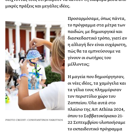
μικρές πράξεις και μεγάλες ιδέες.
Προσαρμόσαμε, όπως πάντα,
το πρόγραμμα στα μέτρα των
παιδιών, με δημιουργικό και
διασκεδαστικό τρόπο, γιατί αν
η αλλαγή δεν είναι ευχάριστη,
πώς θα τα εμπνεύσουμε να
γίνουν οι σωτήρες του
μέλλοντος;
Η μαγεία που δημιούργησαν,
οι νέες ιδέες, τα χαμόγελα και
τα γέλια τους πλημμύρισαν
τον περιστύλιο χώρο του
Ζαππείου. Όλα αυτά στο
πλαίσιο της Art Athina 2024,
όπου το Σαββατοκύριακο 21-
PHOTO CREDIT: CONSTANTINOS VAROTSOS
22 Σεπτεμβρίου υλοποιήσαμε
το εκπαιδευτικό πρόγραμμα