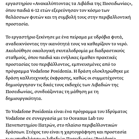
εργαστηρίου «Ανακαλύπτοντας τα Λιβάδια της Ποσειδωνίας»,
όπου παιδιά 6-12 ετών εξερεύνησαν τον κόσμο των
θαλάσσιων φυτών και τη συμβολή τους στην περιβαλλοντική
προστασία.
Το εργαστήριο ξεκίνησε με ένα πείραμα με υδρόβια φυτά,
αναδεικνύοντας την ικανότητά τους να καθαρίζουν το νερό.
Ακολούθησε οικολογική σκυταλοδρομία με διαδραστικούς
σταθμούς, όπου παιδιά και ενήλικες έμαθαν πρακτικές
προστασίας του περιβάλλοντος, εμπνευσμένες από το
πρόγραμμα Vodafone Posidonia. Η δράση ολοκληρώθηκε με
δράση καλλιτεχνικής έκφρασης, καθώς οι συμμετέχοντες
δημιούργησαν τις δικές τους εκδοχές των Λιβαδιών της
Ποσειδωνίας, συνδυάζοντας τη μάθηση με τη
δημιουργικότητα.
Το Vodafone Posidonia είναι ένα πρόγραμμα του Ιδρύματος
Vodafone σε συνεργασία με το Oceanus Lab του
Πανεπιστημίου Πατρών, στο πλαίσιο περιβαλλοντικών
δράσεων. Στόχος του είναι η χαρτογράφηση και προστασία
των υποθαλάσσιων λιβαδιών Ποσειδωνίας (Posidonia