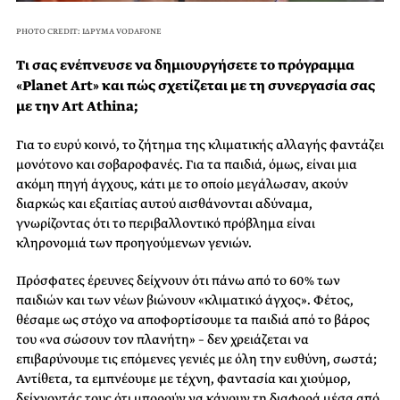
PHOTO CREDIT: ΙΔΡΥΜΑ VODAFONE
Τι σας ενέπνευσε να δημιουργήσετε το πρόγραμμα
«Planet Art» και πώς σχετίζεται με τη συνεργασία σας
με την Art Athina;
Για το ευρύ κοινό, το ζήτημα της κλιματικής αλλαγής φαντάζει
μονότονο και σοβαροφανές. Για τα παιδιά, όμως, είναι μια
ακόμη πηγή άγχους, κάτι με το οποίο μεγάλωσαν, ακούν
διαρκώς και εξαιτίας αυτού αισθάνονται αδύναμα,
γνωρίζοντας ότι το περιβαλλοντικό πρόβλημα είναι
κληρονομιά των προηγούμενων γενιών.
Πρόσφατες έρευνες δείχνουν ότι πάνω από το 60% των
παιδιών και των νέων βιώνουν «κλιματικό άγχος». Φέτος,
θέσαμε ως στόχο να αποφορτίσουμε τα παιδιά από το βάρος
του «να σώσουν τον πλανήτη» – δεν χρειάζεται να
επιβαρύνουμε τις επόμενες γενιές με όλη την ευθύνη, σωστά;
Αντίθετα, τα εμπνέουμε με τέχνη, φαντασία και χιούμορ,
δείχνοντάς τους ότι μπορούν να κάνουν τη διαφορά μέσα από