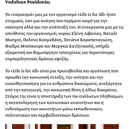
Vodafone Posidonia;
Το «ταίριασμά» μας με τον οργανισμό «Life is for All» ήταν
στιγμιαίο, σαν μια ανάγκη που περίμενε καιρό για την
εκκίνηση αλλά και την ανάπτυξή του. Η συνεργασία μας με τις
υπεύθυνες του οργανισμού, κυρίες Ελένη Λιβανίου, Ναταλί
Μοσχού, Πολύνα Κοσμαδάκη, Τατιάνα Καραπαναγιώτη,
Φαίδρα Μπούκουρα και Μαργκώ Χατζηνικολή, υπήρξε
εξαιρετική και δημιούργησε υποσχέσεις για περισσότερες
συμπεριληπτικές δράσεις εφεξής.
Το «Life is for All» είναι μια πρωτοβουλία και οργάνωση που
προωθεί την κοινωνική ένταξη, την ισότητα και την
ευαισθητοποίηση για τα ανθρώπινα δικαιώματα, ανεξάρτητα
από την καταγωγή, την κοινωνική θέση ή άλλες διακρίσεις.
Στόχος της είναι η υποστήριξη των πιο ευάλωτων πληθυσμών,
η καταπολέμηση των κοινωνικών ανισοτήτων και η
ενδυνάμωση των κοινοτήτων μέσω εκπαιδευτικών,
πολιτιστικών και περιβαλλοντικών δράσεων.