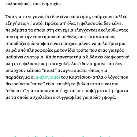
φιλοσοφικές του ανησυχίες.
Όσο για το γεγονός ότι δεν είναι επιστήμη, υπάρχουν πολλές
εξηγήσεις γι’ αυτό. Πρώτα απ’ όλα, η φιλοσοφία δεν κάνει
πειράματα τα οποία στη συνέχεια ελέγχονται ακολουθώντας
αυστηρά την επιστημονική μέθοδο, ούτε όταν κάποιος
σπουδάζει φιλοσοφία είναι υποχρεωμένος να μελετήσει μια
σειρά από πληροφορίες με τον ίδιο τρόπο που ένας γιατρός
μαθαίνει ανατομία. Κάθε πανεπιστήμιο διδάσκει διαφορετική
ύλη στη φιλοσοφική του σχολή. Αυτό δεν σημαίνει ότι δεν
υπάρχουν κάποια “must” αναγνώσματα -όπως για
παράδειγμα οι
Διαλογισμοί
του Καρτέσιου- απλά ο λόγος που
θεωρούνται “must” είναι επειδή τα βιβλία αυτά είναι πιο
“εύπεπτα” για κάποιον που έρχεται σε επαφή με τα ζητήματα
με τα οποία ασχολείται ο συγγραφέας για πρώτη φορά.