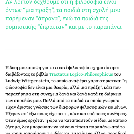
Αν λοιπόν δεχθούμε ότι η φιλοσοφία είναι
όντως “μια πράξη”, τα παιδιά στη σχολή μου
παρέμεναν “άπραγα”, ενώ τα παιδιά της
ρομποτικής “έπρατταν” και με το παραπάνω.
Η δική μου άποψη για το τι εστί φιλοσοφία σχηματίστηκε
διαβάζοντας το βιβλίο
Tractatus Logico-Philosophicus
του
Ludwig Wittgenstein, το οποίο αναφέρει χαρακτηριστικά: “η
φιλοσοφία δεν είναι μια θεωρία, αλλά μια πράξη”, κάτι που
παρατήρησα στη συνέχεια ξανά και ξανά κατά τη διάρκεια
των σπουδών μου. Πολλά από τα παιδιά τα οποία γνώρισα
είχαν άριστες γνώσεις των διαφόρων φιλοσοφικών κειμένων.
Ήξεραν απ’ έξω ποιος είχε πει τι, πότε και υπό ποιες συνθήκες.
Όταν όμως ερχόταν η ώρα να καταπιαστούν οι ίδιοι με κάποιο
ζήτημα, δεν μπορούσαν να κάνουν τίποτα παραπάνω από το
να χρησιμοποιήσουν τις ιδέες και τα κείμενα άλλων προς δική