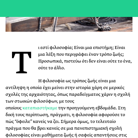
Τ
ι εστί φιλοσοφία; Είναι μια επιστήμη; Είναι
μια λέξη που περιγράφει έναν τρόπο ζωής;
Προσωπικά, πιστεύω ότι δεν είναι ούτε το ένα,
ούτε το άλλο.
Η φιλοσοφία ως τρόπος ζωής είναι μια
αντίληψη η οποία έχει μείνει στην ιστορία χάρη σε μερικές
σχολές της αρχαιότητας, όπως παραδείγματος χάριν η σχολή
των στωικών φιλοσόφων, με τους
οποίους
καταπιαστήκαμε
την προηγούμενη εβδομάδα. Στη
δική τους περίπτωση, πράγματι, η φιλοσοφία αφορούσε το
πώς “όφειλε” κανείς να ζει. Σήμερα όμως, το τελευταίο
πράγμα που θα βρει κανείς σε μια πανεπιστημιακή σχολή
φιλοσοφίας είναι μαθήματα ζωής ή σαφείς απαντήσεις στις