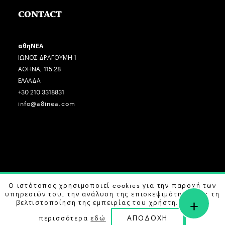
CONTACT
αθηΝΕΑ
ΙΩΝΟΣ ΔΡΑΓΟΥΜΗ 1
ΑΘΗΝΑ, 115 28
ΕΛΛΑΔΑ
+30 210 3318831
info@a8inea.com
Ο ιστότοπος χρησιμοποιεί cookies για την παροχή των
COPYRIGHT © 2026 αθηΝΕΑ, ALL RIGHTS RESERVED.
υπηρεσιών του, την ανάλυση της επισκεψιμότητας και τη
+
DESIGN BY
G DESIGN STUDIO
. DEVELOPED BY
B LABS
.
βελτιστοποίηση της εμπειρίας του χρήστη. Μάθετε
ΑΠΟΔΟΧΗ
περισσότερα
εδώ