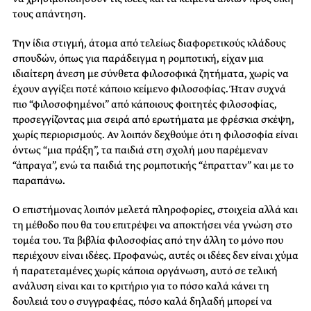
τους απάντηση.
Την ίδια στιγμή, άτομα από τελείως διαφορετικούς κλάδους
σπουδών, όπως για παράδειγμα η ρομποτική, είχαν μια
ιδιαίτερη άνεση με σύνθετα φιλοσοφικά ζητήματα, χωρίς να
έχουν αγγίξει ποτέ κάποιο κείμενο φιλοσοφίας. Ήταν συχνά
πιο “φιλοσοφημένοι” από κάποιους φοιτητές φιλοσοφίας,
προσεγγίζοντας μια σειρά από ερωτήματα με φρέσκια σκέψη,
χωρίς περιορισμούς. Αν λοιπόν δεχθούμε ότι η φιλοσοφία είναι
όντως “μια πράξη”, τα παιδιά στη σχολή μου παρέμεναν
“άπραγα”, ενώ τα παιδιά της ρομποτικής “έπρατταν” και με το
παραπάνω.
Ο επιστήμονας λοιπόν μελετά πληροφορίες, στοιχεία αλλά και
τη μέθοδο που θα του επιτρέψει να αποκτήσει νέα γνώση στο
τομέα του. Τα βιβλία φιλοσοφίας από την άλλη το μόνο που
περιέχουν είναι ιδέες. Προφανώς, αυτές οι ιδέες δεν είναι χύμα
ή παρατεταμένες χωρίς κάποια οργάνωση, αυτό σε τελική
ανάλυση είναι και το κριτήριο για το πόσο καλά κάνει τη
δουλειά του ο συγγραφέας, πόσο καλά δηλαδή μπορεί να