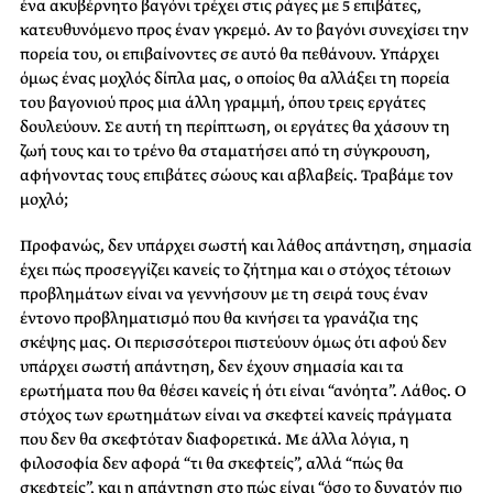
ένα ακυβέρνητο βαγόνι τρέχει στις ράγες με 5 επιβάτες,
κατευθυνόμενο προς έναν γκρεμό. Αν το βαγόνι συνεχίσει την
πορεία του, οι επιβαίνοντες σε αυτό θα πεθάνουν. Υπάρχει
όμως ένας μοχλός δίπλα μας, ο οποίος θα αλλάξει τη πορεία
του βαγονιού προς μια άλλη γραμμή, όπου τρεις εργάτες
δουλεύουν. Σε αυτή τη περίπτωση, οι εργάτες θα χάσουν τη
ζωή τους και το τρένο θα σταματήσει από τη σύγκρουση,
αφήνοντας τους επιβάτες σώους και αβλαβείς. Τραβάμε τον
μοχλό;
Προφανώς, δεν υπάρχει σωστή και λάθος απάντηση, σημασία
έχει πώς προσεγγίζει κανείς το ζήτημα και ο στόχος τέτοιων
προβλημάτων είναι να γεννήσουν με τη σειρά τους έναν
έντονο προβληματισμό που θα κινήσει τα γρανάζια της
σκέψης μας. Οι περισσότεροι πιστεύουν όμως ότι αφού δεν
υπάρχει σωστή απάντηση, δεν έχουν σημασία και τα
ερωτήματα που θα θέσει κανείς ή ότι είναι “ανόητα”. Λάθος. Ο
στόχος των ερωτημάτων είναι να σκεφτεί κανείς πράγματα
που δεν θα σκεφτόταν διαφορετικά. Με άλλα λόγια, η
φιλοσοφία δεν αφορά “τι θα σκεφτείς”, αλλά “πώς θα
σκεφτείς”, και η απάντηση στο πώς είναι “όσο το δυνατόν πιο