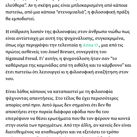
ελεύθερα”. Αν η σκέψη μας είναι μπλοκαρισμένη από κάποια
πιστεύω, από μια κάποια “στενομυαλιά”, η φιλοσοφική πράξη
θα εμποδιστεί.
Η επίδραση λοιπόν της φιλοσοφίας στον άνθρωπο νιώθω πως
είναι αντίστοιχη με αυτή της ψυχανάλυσης, συγκεκριμένα,
όπως είχε περιγράψει την τελευταία η
Anna Ο.
, μια από τις
πρώτες ασθενείς του Josef Breuer, συνεργάτη του
Sigmund Freud. Γι’ αυτήν, η ψυχανάλυση ήταν σαν “το
καθάρισμα της καμινάδας από τη αιθάλη και το κάρβουνο” και
έτσι πιστεύω ότι λειτουργεί κι η φιλοσοφική αναζήτηση στον
νου.
Είναι λάθος κάποιος να καταπιαστεί με τη φιλοσοφία
ψάχνοντας απαντήσεις. Στο τέλος θα έχει περισσότερες
απορίες από πριν. Αυτό όμως δεν σημαίνει ότι δεν θα
αποκτήσει στην πορεία διάφορα εφόδια που θα του
επιτρέψουν να θέσει ερωτήματα που θα τον φέρουν πιο κοντά
στην ουσία των πραγμάτων. Από την άλλη, αν κανείς δεν είναι
διατεθειμένος να αναθεωρήσει και να εξετάσει το τρόπο