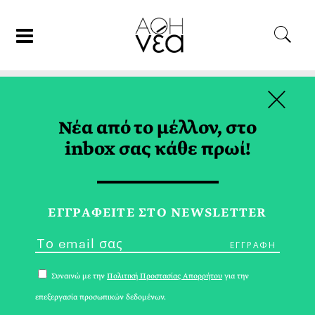
×
08/07/17
ΨΥΧΟΛΟΓΙΑ
Νέα από το μέλλον, στο
Η Φιλοσοφία Ως Πράξη
inbox σας κάθε πρωί!
ΚΥΡΙΑΚΟΣ ΣΕΡΑΦΕΙΜΑΚΗΣ
ΕΓΓPΑΦΕΙΤΕ ΣΤΟ NEWSLETTER
Συναινώ με την
Πολιτική Προστασίας Απορρήτου
για την
επεξεργασία προσωπικών δεδομένων.