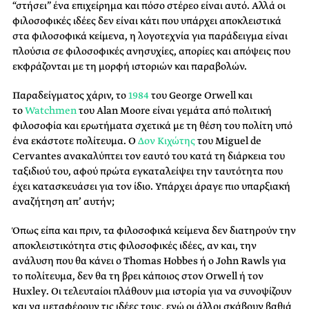
“στήσει” ένα επιχείρημα και πόσο στέρεο είναι αυτό. Αλλά οι
φιλοσοφικές ιδέες δεν είναι κάτι που υπάρχει αποκλειστικά
στα φιλοσοφικά κείμενα, η λογοτεχνία για παράδειγμα είναι
πλούσια σε φιλοσοφικές ανησυχίες, απορίες και απόψεις που
εκφράζονται με τη μορφή ιστοριών και παραβολών.
Παραδείγματος χάριν, το
1984
του George Orwell και
το
Watchmen
του Alan Moore είναι γεμάτα από πολιτική
φιλοσοφία και ερωτήματα σχετικά με τη θέση του πολίτη υπό
ένα εκάστοτε πολίτευμα. Ο
Δον Κιχώτης
του Miguel de
Cervantes ανακαλύπτει τον εαυτό του κατά τη διάρκεια του
ταξιδιού του, αφού πρώτα εγκαταλείψει την ταυτότητα που
έχει κατασκευάσει για τον ίδιο. Υπάρχει άραγε πιο υπαρξιακή
αναζήτηση απ’ αυτήν;
Όπως είπα και πριν, τα φιλοσοφικά κείμενα δεν διατηρούν την
αποκλειστικότητα στις φιλοσοφικές ιδέες, αν και, την
ανάλυση που θα κάνει ο Thomas Hobbes ή ο John Rawls για
το πολίτευμα, δεν θα τη βρει κάποιος στον Orwell ή τον
Huxley. Οι τελευταίοι πλάθουν μια ιστορία για να συνοψίζουν
και να μεταφέρουν τις ιδέες τους, ενώ οι άλλοι σκάβουν βαθιά