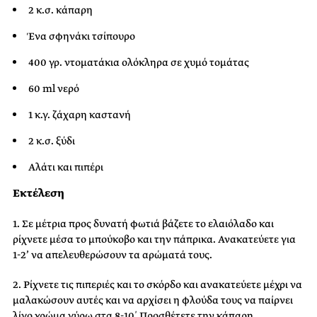
2 κ.σ. κάπαρη
Ένα σφηνάκι τσίπουρο
400 γρ. ντοματάκια ολόκληρα σε χυμό τομάτας
60 ml νερό
1 κ.γ. ζάχαρη καστανή
2 κ.σ. ξύδι
Αλάτι και πιπέρι
Εκτέλεση
1. Σε μέτρια προς δυνατή φωτιά βάζετε το ελαιόλαδο και
ρίχνετε μέσα το μπούκοβο και την πάπρικα. Ανακατεύετε για
1-2’ να απελευθερώσουν τα αρώματά τους.
2. Ρίχνετε τις πιπεριές και το σκόρδο και ανακατεύετε μέχρι να
μαλακώσουν αυτές και να αρχίσει η φλούδα τους να παίρνει
λίγο χρώμα γύρω στα 8-10΄. Προσθέτετε την κάπαρη,