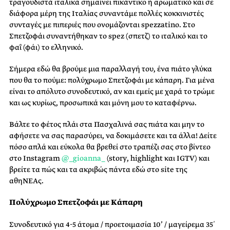
τραγουδιστά ιταλικά σημαίνει πικάντικο ή αρωματικό και σε
διάφορα μέρη της Ιταλίας συναντάμε πολλές κοκκινιστές
συνταγές με πιπεριές που ονομάζονται spezzatino. Στο
Σπετζοφάι συναντήθηκαν το spez (σπετζ) το ιταλικό και το
φαΐ (φάι) το ελληνικό.
Σήμερα εδώ θα βρούμε μια παραλλαγή του, ένα πιάτο γλύκα
που θα το πούμε: πολύχρωμο Σπετζοφάι με κάπαρη. Για μένα
είναι το απόλυτο συνοδευτικό, αν και εμείς με χαρά το τρώμε
και ως κυρίως, προσωπικά και μόνη μου το καταφέρνω.
Βάλτε το φέτος πλάι στα Πασχαλινά σας πιάτα και μην το
αφήσετε να σας παρασύρει, να δοκιμάσετε και τα άλλα! Δείτε
πόσο απλά και εύκολα θα βρεθεί στο τραπέζι σας στο βίντεο
στο Instagram
@_gioanna_
(story, highlight και IGTV) και
βρείτε τα πώς και τα ακριβώς πάντα εδώ στο site της
αθηΝΕΑς.
Πολύχρωμο Σπετζοφάι με Κάπαρη
Συνοδευτικό για 4-5 άτομα / προετοιμασία 10’ / μαγείρεμα 35΄