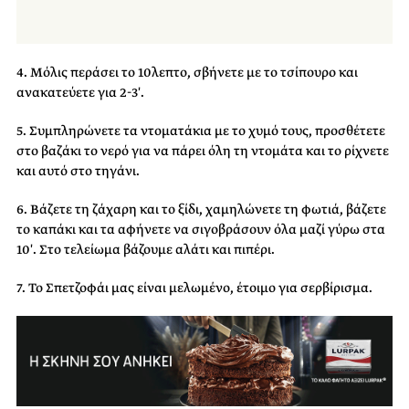
4. Μόλις περάσει το 10λεπτο, σβήνετε με το τσίπουρο και
ανακατεύετε για 2-3′.
5. Συμπληρώνετε τα ντοματάκια με το χυμό τους, προσθέτετε
στο βαζάκι το νερό για να πάρει όλη τη ντομάτα και το ρίχνετε
και αυτό στο τηγάνι.
6. Βάζετε τη ζάχαρη και το ξίδι, χαμηλώνετε τη φωτιά, βάζετε
το καπάκι και τα αφήνετε να σιγοβράσουν όλα μαζί γύρω στα
10′. Στο τελείωμα βάζουμε αλάτι και πιπέρι.
7. Το Σπετζοφάι μας είναι μελωμένο, έτοιμο για σερβίρισμα.