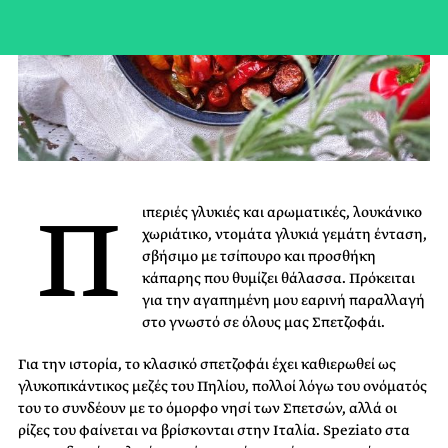
Π
ιπεριές γλυκιές και αρωματικές, λουκάνικο
χωριάτικο, ντομάτα γλυκιά γεμάτη ένταση,
σβήσιμο με τσίπουρο και προσθήκη
κάπαρης που θυμίζει θάλασσα. Πρόκειται
για την αγαπημένη μου εαρινή παραλλαγή
στο γνωστό σε όλους μας Σπετζοφάι.
Για την ιστορία, το κλασικό σπετζοφάι έχει καθιερωθεί ως
γλυκοπικάντικος μεζές του Πηλίου, πολλοί λόγω του ονόματός
του το συνδέουν με το όμορφο νησί των Σπετσών, αλλά οι
ρίζες του φαίνεται να βρίσκονται στην Ιταλία. Speziato στα