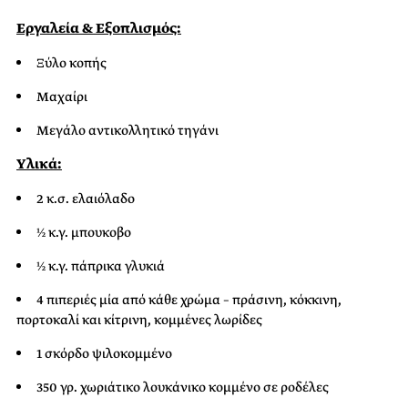
Εργαλεία & Εξοπλισμός:
Ξύλο κοπής
Μαχαίρι
Μεγάλο αντικολλητικό τηγάνι
Υλικά:
2 κ.σ. ελαιόλαδο
½ κ.γ. μπουκοβο
½ κ.γ. πάπρικα γλυκιά
4 πιπεριές μία από κάθε χρώμα – πράσινη, κόκκινη,
πορτοκαλί και κίτρινη, κομμένες λωρίδες
1 σκόρδο ψιλοκομμένο
350 γρ. χωριάτικο λουκάνικο κομμένο σε ροδέλες