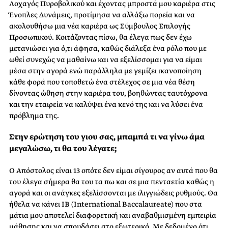
Λοχαγός Πυροβολικού και έχοντας μπροστά μου καριέρα στις
Ένοπλες Δυνάμεις, προτίμησα να αλλάξω πορεία και να
ακολουθήσω μια νέα καριέρα ως Σύμβουλος Επιλογής
Προσωπικού. Κοιτάζοντας πίσω, θα έλεγα πως δεν έχω
μετανιώσει για ό,τι άφησα, καθώς διάλεξα ένα ρόλο που με
ωθεί συνεχώς να μαθαίνω και να εξελίσσομαι για να είμαι
μέσα στην αγορά ενώ παράλληλα με γεμίζει ικανοποίηση
κάθε φορά που τοποθετώ ένα στέλεχος σε μια νέα θέση
δίνοντας ώθηση στην καριέρα του, βοηθώντας ταυτόχρονα
και την εταιρεία να καλύψει ένα κενό της και να λύσει ένα
πρόβλημα της.
Στην ερώτηση του γιου σας, μπαμπά τι να γίνω άμα
μεγαλώσω, τι θα του λέγατε;
Ο Απόστολος είναι 13 οπότε δεν είμαι σίγουρος αν αυτά που θα
του έλεγα σήμερα θα του τα πω και σε μια πενταετία καθώς η
αγορά και οι ανάγκες εξελίσσονται με ιλιγγιώδεις ρυθμούς. Θα
ήθελα να κάνει IB (International Baccalaureate) που στα
μάτια μου αποτελεί διαφορετική και αναβαθμισμένη εμπειρία
μάθησης και να σπουδάσει στο εξωτερικό. Με δεδομένο ότι