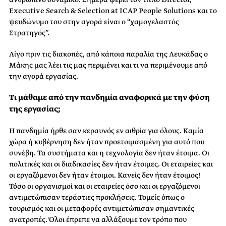
Executive Search & Selection at ICAP People Solutions και το
ψευδώνυμο του στην αγορά είναι ο “χαμογελαστός
Στρατηγός”.
Λίγο πριν τις διακοπές, από κάποια παραλία της Λευκάδας ο
Μάκης μας λέει τις μας περιμένει και τι να περιμένουμε από
την αγορά εργασίας.
Τι μάθαμε από την πανδημία αναφορικά με την φύση
της εργασίας;
Η πανδημία ήρθε σαν κεραυνός εν αιθρία για όλους. Καμία
χώρα ή κυβέρνηση δεν ήταν προετοιμασμένη για αυτό που
συνέβη. Τα συστήματα και η τεχνολογία δεν ήταν έτοιμα. Οι
πολιτικές και οι διαδικασίες δεν ήταν έτοιμες. Οι εταιρείες και
οι εργαζόμενοι δεν ήταν έτοιμοι. Κανείς δεν ήταν έτοιμος!
Τόσο οι οργανισμοί και οι εταιρείες όσο και οι εργαζόμενοι
αντιμετώπισαν τεράστιες προκλήσεις. Τομείς όπως ο
τουρισμός και οι μεταφορές αντιμετώπισαν σημαντικές
ανατροπές. Όλοι έπρεπε να αλλάξουμε τον τρόπο που