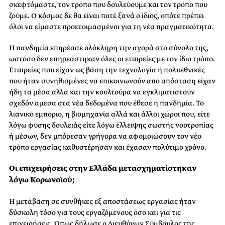
σκεφτόμαστε, τον τρόπο που δουλεύουμε και τον τρόπο που
ζούμε. Ο κόσμος δε θα είναι ποτέ ξανά ο ίδιος, οπότε πρέπει
όλοι να είμαστε προετοιμασμένοι για τη νέα πραγματικότητα.
Η πανδημία επηρέασε ολόκληρη την αγορά στο σύνολο της,
ωστόσο δεν επηρεάστηκαν όλες οι εταιρείες με τον ίδιο τρόπο.
Εταιρείες που είχαν ως βάση την τεχνολογία ή πολυεθνικές
που ήταν συνηθισμένες να επικοινωνούν από απόσταση είχαν
ήδη τα μέσα αλλά και την κουλτούρα να εγκλιματιστούν
σχεδόν άμεσα στα νέα δεδομένα που έθεσε η πανδημία. Το
λιανικό εμπόριο, η βιομηχανία αλλά και άλλοι χώροι που, είτε
λόγω φύσης δουλειάς είτε λόγω έλλειψης σωστής νοοτροπίας
ή μέσων, δεν μπόρεσαν γρήγορα να αφομοιώσουν τον νέο
τρόπο εργασίας καθυστέρησαν και έχασαν πολύτιμο χρόνο.
Οι επιχειρήσεις στην Ελλάδα μετασχηματίστηκαν
λόγω Κορωνοϊού;
Η μετάβαση σε συνθήκες εξ αποστάσεως εργασίας ήταν
δύσκολη τόσο για τους εργαζόμενους όσο και για τις
επιχειρήσεις. Όπως δήλωσε ο Διευθύνων Σύμβουλος της