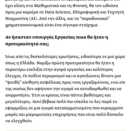
έχει κλίση στα Μαθηματικά και τη Φυσική, θα τον ωθούσα
προς μια καριέρα σε Data Science, Πληροφορική και Τεχνητή
Νοημοσύνη (AI). Από την άλλη, και τα “παραδοσιακά”
χρηματοοικονομικά είναι ένα σίγουρο στοίχημα.
Αν ήσασταν υπουργός Εργασίας ποια θα ήταν η
προτεραιότητά σας;
Ίσως από τις δυσκολότερες ερωτήσεις, ειδικότερα σε μια χώρα
όπως η Ελλάδα. Νομίζω πρώτη προτεραιότητα θα ήταν η
περαιτέρω ευελιξία στην αγορά εργασίας και καλύτερος
έλεγχος. Οι πολλοί περιορισμοί και οι αγκυλώσεις δίνουν μια
“ψευδή” αίσθηση ασφάλειας προς τους εργαζομένους, ενώ επι
της ουσίας δεν αφήνουν την αγορά να αυτοδιορθωθεί και να
ισορροπήσει. Έτσι οι κρίσεις είναι πάντα βαθύτερες και
μεγαλύτερες. Αυτό βέβαια πολύ πιο εύκολα το λες παρά το
εφαρμόζεις σε μια αγορά κατακερματισμένη που κυριαρχούν
μικρές και μικρομεσαίες επιχειρήσεις που είναι πολύ δύσκολο
να ελεγχθούν.