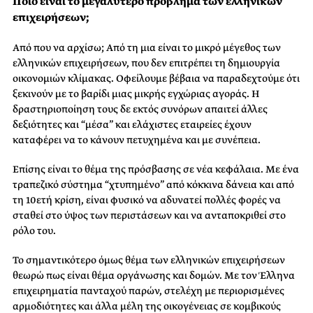
Ποιό είναι το μεγαλύτερο πρόβλημα των ελληνικών
επιχειρήσεων;
Από που να αρχίσω; Από τη μια είναι το μικρό μέγεθος των
ελληνικών επιχειρήσεων, που δεν επιτρέπει τη δημιουργία
οικονομιών κλίμακας. Οφείλουμε βέβαια να παραδεχτούμε ότι
ξεκινούν με το βαρίδι μιας μικρής εγχώριας αγοράς. Η
δραστηριοποίηση τους δε εκτός συνόρων απαιτεί άλλες
δεξιότητες και “μέσα” και ελάχιστες εταιρείες έχουν
καταφέρει να το κάνουν πετυχημένα και με συνέπεια.
Επίσης είναι το θέμα της πρόσβασης σε νέα κεφάλαια. Με ένα
τραπεζικό σύστημα “χτυπημένο” από κόκκινα δάνεια και από
τη 10ετή κρίση, είναι φυσικό να αδυνατεί πολλές φορές να
σταθεί στο ύψος των περιστάσεων και να ανταποκριθεί στο
ρόλο του.
Το σημαντικότερο όμως θέμα των ελληνικών επιχειρήσεων
θεωρώ πως είναι θέμα οργάνωσης και δομών. Με τον Έλληνα
επιχειρηματία πανταχού παρών, στελέχη με περιορισμένες
αρμοδιότητες και άλλα μέλη της οικογένειας σε κομβικούς