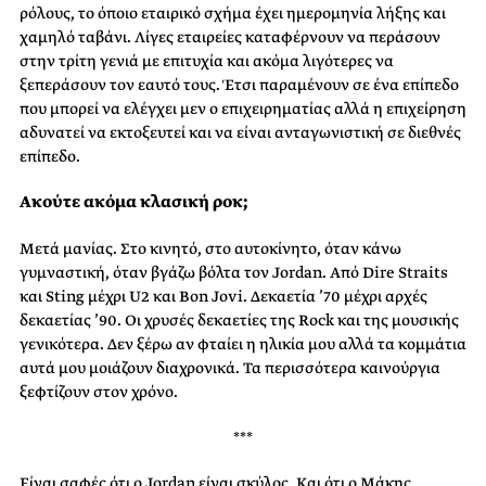
ρόλους, το όποιο εταιρικό σχήμα έχει ημερομηνία λήξης και
χαμηλό ταβάνι. Λίγες εταιρείες καταφέρνουν να περάσουν
στην τρίτη γενιά με επιτυχία και ακόμα λιγότερες να
ξεπεράσουν τον εαυτό τους. Έτσι παραμένουν σε ένα επίπεδο
που μπορεί να ελέγχει μεν ο επιχειρηματίας αλλά η επιχείρηση
αδυνατεί να εκτοξευτεί και να είναι ανταγωνιστική σε διεθνές
επίπεδο.
Ακούτε ακόμα κλασική ροκ;
Μετά μανίας. Στο κινητό, στο αυτοκίνητο, όταν κάνω
γυμναστική, όταν βγάζω βόλτα τον Jordan. Από Dire Straits
και Sting μέχρι U2 και Bon Jovi. Δεκαετία ’70 μέχρι αρχές
δεκαετίας ’90. Οι χρυσές δεκαετίες της Rock και της μουσικής
γενικότερα. Δεν ξέρω αν φταίει η ηλικία μου αλλά τα κομμάτια
αυτά μου μοιάζουν διαχρονικά. Τα περισσότερα καινούργια
ξεφτίζουν στον χρόνο.
***
Είναι σαφές ότι ο Jordan είναι σκύλος. Και ότι ο Μάκης