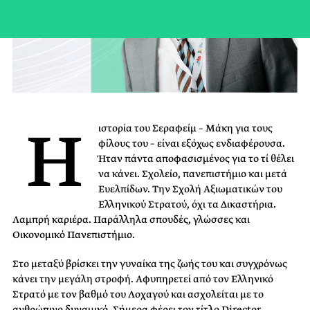
H
ιστορία του Σεραφείμ – Μάκη για τους
φίλους του – είναι εξόχως ενδιαφέρουσα.
Ήταν πάντα αποφασισμένος για το τί θέλει
να κάνει. Σχολείο, πανεπιστήμιο και μετά
Ευελπίδων. Την Σχολή Αξιωματικών του
Ελληνικού Στρατού, όχι τα Δικαστήρια.
Λαμπρή καριέρα. Παράλληλα σπουδές, γλώσσες και
Οικονομικό Πανεπιστήμιο.
Στο μεταξύ βρίσκει την γυναίκα της ζωής του και συγχρόνως
κάνει την μεγάλη στροφή. Αφυπηρετεί από τον Ελληνικό
Στρατό με τον βαθμό του Λοχαγού και ασχολείται με το
ανθρώπινο δυναμικό. Σήμερα φέρει τον τίτλο Director,