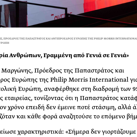
ΝΗΣ, ΠΡΌΕΔΡΟΣ ΤΗΣ ΠΑΠΑΣΤΡΆΤΟΣ ΚΑΙ ΑΝΤΙΠΡΌΕΔΡΟΣ ΕΥΡΏΠΗΣ ΤΗΣ PHILIP MORRIS INTERNAT
ΕΥΡΏΠΗ
ρία Ανθρώπων, Γραμμένη από Γενιά σε Γενιά»
 Μαργώνης, Πρόεδρος της Παπαστράτος και
ρος Ευρώπης της Philip Morris International γι
ολική Ευρώπη, αναφέρθηκε στη διαδρομή των 9
ς εταιρείας, τονίζοντας ότι η Παπαστράτος κατά
ον χρόνο επειδή δεν έμεινε ποτέ στάσιμη, αλλά ά
όταν και κάθε φορά αναζητούσε το επόμενο βήμ
ίωσε χαρακτηριστικά: «Σήμερα δεν γιορτάζουμ