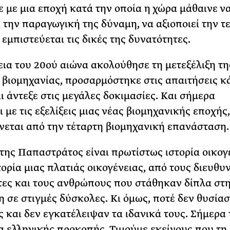
 με μια εποχή κατά την οποία η χώρα μάθαινε ν
 την παραγωγική της δύναμη, να αξιοποιεί την τ
 εμπιστεύεται τις δικές της δυνατότητες.
εια του 20ού αιώνα ακολούθησε τη μετεξέλιξη τη
 βιομηχανίας, προσαρμόστηκε στις απαιτήσεις κ
ι άντεξε στις μεγάλες δοκιμασίες. Και σήμερα
 με τις εξελίξεις μιας νέας βιομηχανικής εποχής
εται από την τέταρτη βιομηχανική επανάσταση.
 της Παπαστράτος είναι πρωτίστως ιστορία οικογ
τορία μιας πλατιάς οικογένειας, από τους διευθυ
τες και τους ανθρώπους που στάθηκαν δίπλα στ
η σε στιγμές δύσκολες. Κι όμως, ποτέ δεν θυσίασ
ς και δεν εγκατέλειψαν τα ιδανικά τους. Σήμερα
ία ελληνικής προκοπής. Τιμούμε εκείνους που τη