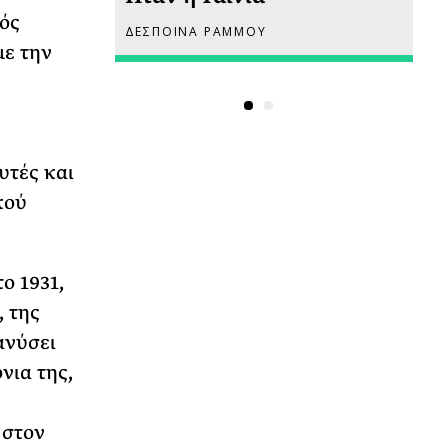
ός
ΔΕΣΠΟΙΝΑ ΡΑΜΜΟΥ
ΡΙ
με την
υτές και
κού
ο 1931,
, της
ανύσει
νια της,
 στον