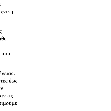
α
εχνική
ς
άθε
, που
ένειας.
ντές έως
ην
αν τις
 τιμούμε