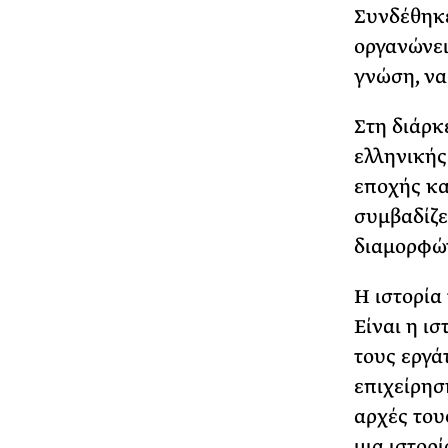
Συνδέθηκε
οργανώνει
γνώση, να
Στη διάρκ
ελληνικής
εποχής κα
συμβαδίζει
διαμορφών
Η ιστορία
Είναι η ισ
τους εργά
επιχείρησ
αρχές του
μια ιστορ