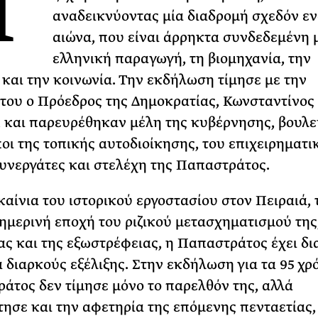
Η
αναδεικνύοντας μία διαδρομή σχεδόν εν
ΡΙΑ ΣΠΥΡΟΥ
αιώνα, που είναι άρρηκτα συνδεδεμένη 
ελληνική παραγωγή, τη βιομηχανία, την
 και την κοινωνία. Την εκδήλωση τίμησε με την
του ο Πρόεδρος της Δημοκρατίας, Κωνσταντίνος
 και παρευρέθηκαν μέλη της κυβέρνησης, βουλε
ι της τοπικής αυτοδιοίκησης, του επιχειρηματι
υνεργάτες και στελέχη της Παπαστράτος.
καίνια του ιστορικού εργοστασίου στον Πειραιά, τ
σημερινή εποχή του ριζικού μετασχηματισμού της
ας και της εξωστρέφειας, η Παπαστράτος έχει δι
α διαρκούς εξέλιξης. Στην εκδήλωση για τα 95 χρό
άτος δεν τίμησε μόνο το παρελθόν της, αλλά
ησε και την αφετηρία της επόμενης πενταετίας,