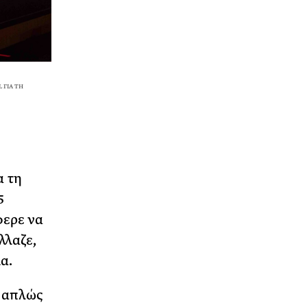
IONAL Γ
α τη
5
φερε να
λλαζε,
α.
ε απλώς