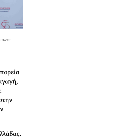
IONAL Γ
 πορεία
αγωγή,
:
 στην
ην
λλάδας.