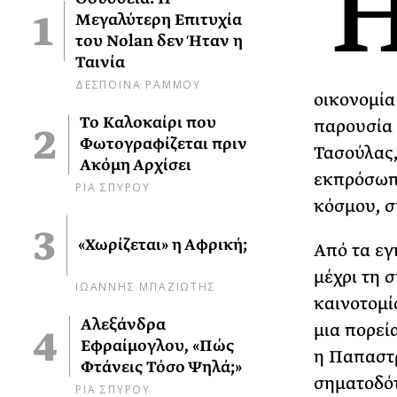
Μεγαλύτερη Επιτυχία
του Nolan δεν Ήταν η
Ταινία
ΔΕΣΠΟΙΝΑ ΡΑΜΜΟΥ
οικονομία
Το Καλοκαίρι που
παρουσία 
Φωτογραφίζεται πριν
Τασούλας,
Ακόμη Αρχίσει
εκπρόσωπο
ΡΙΑ ΣΠΥΡΟΥ
κόσμου, σ
«Χωρίζεται» η Αφρική;
Από τα εγ
μέχρι τη 
ΙΩΑΝΝΗΣ ΜΠΑΖΙΩΤΗΣ
καινοτομί
Αλεξάνδρα
μια πορεί
Εφραίμογλου, «Πώς
η Παπαστρ
Φτάνεις Τόσο Ψηλά;»
σηματοδότ
ΡΙΑ ΣΠΥΡΟΥ