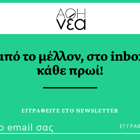
Ο
από το μέλλον, στο inbo
αστράτος: 95 Χρόνι
κάθε πρωί!
εχούς Παρουσίας
ΕΓΓPΑΦΕΙΤΕ ΣΤΟ NEWSLETTER