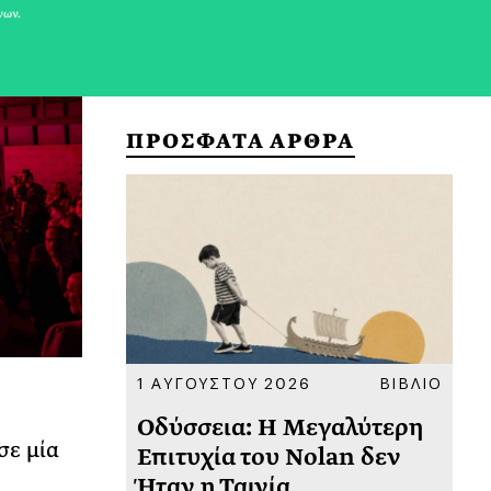
νων.
ΠΡΟΣΦΑΤΑ ΑΡΘΡΑ
ΚΟΙΝΩΝΙΑ
1 ΑΥΓΟΥΣΤΟΥ 2026
ΒΙΒΛΙΟ
31
υ
Οδύσσεια: Η Μεγαλύτερη
Το
σε μία
 πριν
Επιτυχία του Nolan δεν
Φω
Ήταν η Ταινία
Ακ