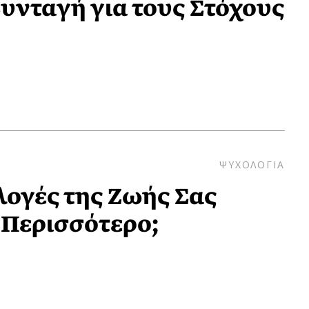
υνταγή για τους Στόχους
ΨΥΧΟΛΟΓΙΑ
λογές της Ζωής Σας
Περισσότερο;