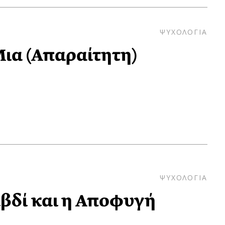
ΨΥΧΟΛΟΓΙΑ
ια (Απαραίτητη)
ΨΥΧΟΛΟΓΙΑ
βδί και η Αποφυγή