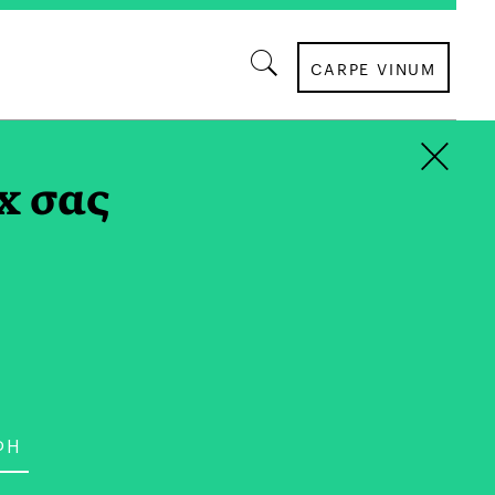
CARPE VINUM
×
x σας
ΕΠΙΣΤΗΜΗ
Σχεδιασμός ως Ανοιχτό
αρκή Διαπραγμάτευση