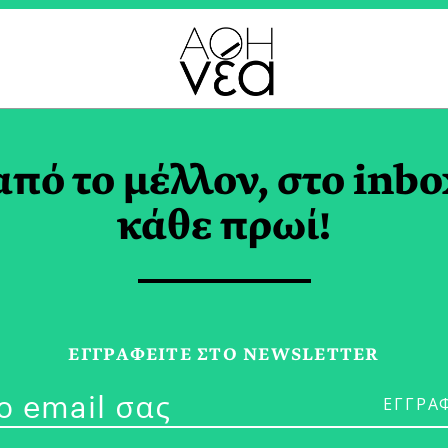
ΘΡΩΠΟΣ TAG
από το μέλλον, στο inbo
κάθε πρωί!
06/05/26
ΕΣΩ 2026: Ο 
ΕΓΓPΑΦΕΙΤΕ ΣΤΟ NEWSLETTER
Πεδίο υπό Δι