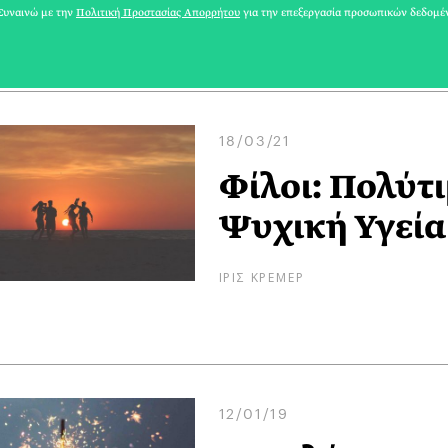
ΜΑΡΙΑ ΣΠΑΝΟΥΔΑΚΗ
υναινώ με την
Πολιτική Προστασίας Απορρήτου
για την επεξεργασία προσωπικών δεδομέ
18/03/21
Φίλοι: Πολύτι
Ψυχική Υγεία
ΙΡΙΣ ΚΡΕΜΕΡ
12/01/19