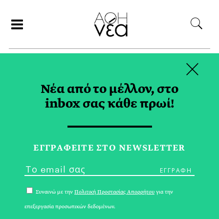
×
ΑΝΑΖΗΤΗΣΗ
Νέα από το μέλλον, στο
inbox σας κάθε πρωί!
ΓΥΝΑΙΚΑ TAG
ΕΓΓPΑΦΕΙΤΕ ΣΤΟ NEWSLETTER
Συναινώ με την
Πολιτική Προστασίας Απορρήτου
για την
επεξεργασία προσωπικών δεδομένων.