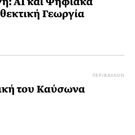
ή: ΑΙ και Ψηφιακά
νθεκτική Γεωργία
ΠΕΡΙΒΑΛΛΟΝ
ική του Καύσωνα