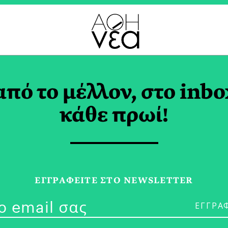
ΜΑΤΙΚΗ ΑΛΛΑΓΗ TAG
από το μέλλον, στο inbo
κάθε πρωί!
22/07/26
Prediction Ma
ΕΓΓPΑΦΕΙΤΕ ΣΤΟ NEWSLETTER
Φωτιά