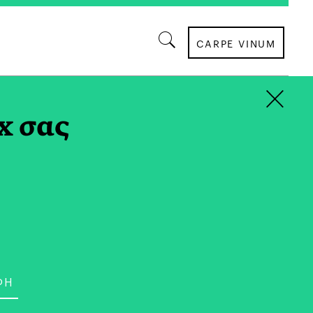
CARPE VINUM
×
x σας
ΠΕΡΙΒΑΛΛΟΝ
rkets: Παίζοντας με τη