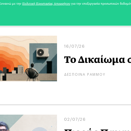
ΚΥΒΕΛΗ ΧΑΤΖΗΖΗΣΗ
υναινώ με την
Πολιτική Προστασίας Απορρήτου
για την επεξεργασία προσωπικών δεδομέ
16/07/26
Το Δικαίωμα 
ΔΕΣΠΟΙΝΑ ΡΑΜΜΟΥ
02/07/26