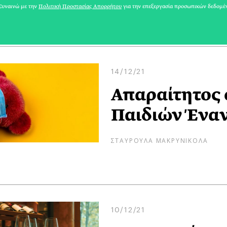
ΑΡΗΣ ΓΑΒΡΙΕΛΑΤΟΣ
υναινώ με την
Πολιτική Προστασίας Απορρήτου
για την επεξεργασία προσωπικών δεδομέ
14/12/21
Απαραίτητος 
Παιδιών Έναν
ΣΤΑΥΡΟΥΛΑ ΜΑΚΡΥΝΙΚΟΛΑ
10/12/21