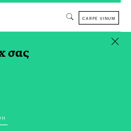
CARPE VINUM
×
x σας
ΘΕΑΤΡΟ
στορίες» στο Θέατρο