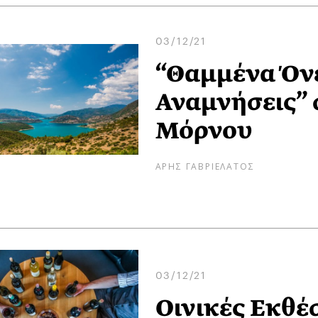
03/12/21
“Θαμμένα Όνε
Αναμνήσεις” 
Μόρνου
ΑΡΗΣ ΓΑΒΡΙΕΛΑΤΟΣ
03/12/21
Οινικές Εκθέ