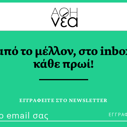
TOR PICKS2 TAG
από το μέλλον, στο inbo
κάθε πρωί!
14/12/21
«Γυναικείες Ι
ΕΓΓPΑΦΕΙΤΕ ΣΤΟ NEWSLETTER
Vault