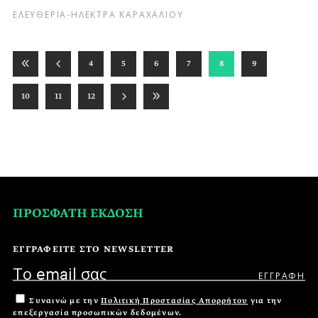
ΕΛΕΥΘΕΡΙΑ-ΗΛΕΚΤΡΑ ΚΑΡΑΧΑΛΙΟΥ
4
5
6
7
8
9
10
11
12
ΠΡΟΣΦΑΤΗ ΕΚΔΟΣΗ
ΕΓΓΡΑΦΕΙΤΕ ΣΤΟ NEWSLETTER
Συναινώ με την
Πολιτική Προστασίας Απορρήτου
για την
επεξεργασία προσωπικών δεδομένων.