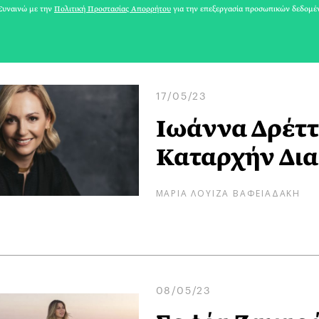
υναινώ με την
Πολιτική Προστασίας Απορρήτου
για την επεξεργασία προσωπικών δεδομέ
17/05/23
Iωάννα Δρέττ
Καταρχήν Δι
ΜΑΡΙΑ ΛΟΥΙΖΑ ΒΑΦΕΙΑΔΑΚΗ
08/05/23