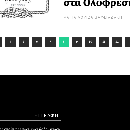
στα Ολόφρεσ
ΜΑΡΙΑ ΛΟΥΙΖΑ ΒΑΦΕΙΑΔΑΚΗ
4
5
6
7
8
9
10
11
12
ξεργασία προσωπικών δεδομένων.