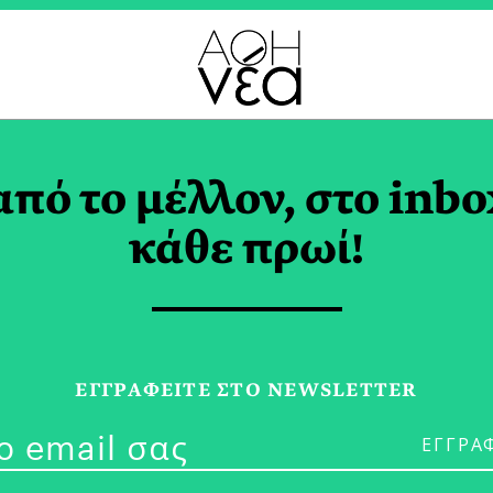
ΤΡΟΝΟΜΙΑ TAG
από το μέλλον, στο inbo
κάθε πρωί!
12/06/23
ΕΓΓPΑΦΕΙΤΕ ΣΤΟ NEWSLETTER
«Savour the S
ΑΘΗΝΕΑ