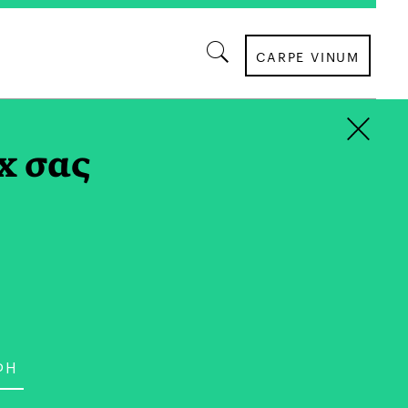
CARPE VINUM
×
x σας
ΕΣΤΙΑΤΟΡΙΑ
tars» στο Sani Resort