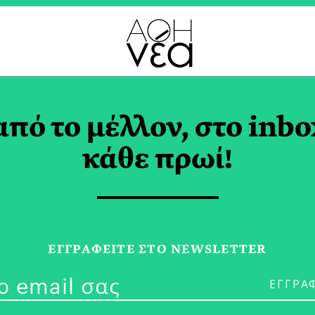
ΡΤΗ TAG
από το μέλλον, στο inbo
κάθε πρωί!
27/11/25
ΕΓΓPΑΦΕΙΤΕ ΣΤΟ NEWSLETTER
Στα Ρακοκάζα
ΑΝΝΑ ΑΝΔΡΟΥΛΑΚΗ