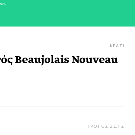
νων.
ΚΡΑΣΙ
νός Βeaujolais Nouveau
ΤΡΟΠΟΣ ΖΩΗΣ