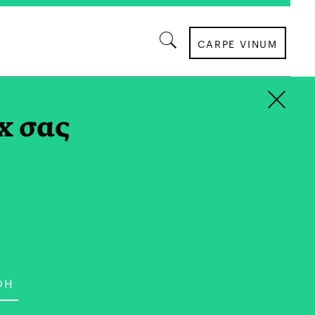
CARPE VINUM
×
x σας
CARPE VINUM
να της Κρήτης