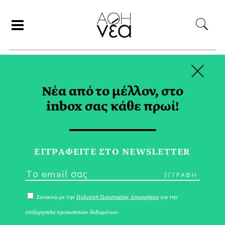
×
ΑΝΑΖΗΤΗΣΗ
Νέα από το μέλλον, στο
inbox σας κάθε πρωί!
INTERVIEW TAG
ΕΓΓPΑΦΕΙΤΕ ΣΤΟ NEWSLETTER
Συναινώ με την
Πολιτική Προστασίας Απορρήτου
για την
επεξεργασία προσωπικών δεδομένων.