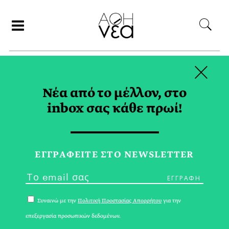
×
ΑΝΑΖΗΤΗΣΗ
Νέα από το μέλλον, στο
inbox σας κάθε πρωί!
ΝΕΜΕΑ TAG
ΕΓΓPΑΦΕΙΤΕ ΣΤΟ NEWSLETTER
Συναινώ με την
Πολιτική Προστασίας Απορρήτου
για την
επεξεργασία προσωπικών δεδομένων.