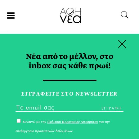
×
ΑΝΑΖΗΤΗΣΗ
Νέα από το μέλλον, στο
inbox σας κάθε πρωί!
ΟΠΑΝΔΑ TAG
ΕΓΓPΑΦΕΙΤΕ ΣΤΟ NEWSLETTER
Συναινώ με την
Πολιτική Προστασίας Απορρήτου
για την
επεξεργασία προσωπικών δεδομένων.