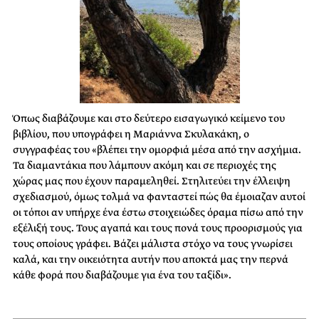
Όπως διαβάζουμε και στο δεύτερο εισαγωγικό κείμενο του
βιβλίου, που υπογράφει η Μαριάννα Σκυλακάκη, ο
συγγραφέας του «βλέπει την ομορφιά μέσα από την ασχήμια.
Τα διαμαντάκια που λάμπουν ακόμη και σε περιοχές της
χώρας μας που έχουν παραμεληθεί. Στηλιτεύει την έλλειψη
σχεδιασμού, όμως τολμά να φανταστεί πώς θα έμοιαζαν αυτοί
οι τόποι αν υπήρχε ένα έστω στοιχειώδες όραμα πίσω από την
εξέλιξή τους. Τους αγαπά και τους πονά τους προορισμούς για
τους οποίους γράφει. Βάζει μάλιστα στόχο να τους γνωρίσει
καλά, και την οικειότητα αυτήν που αποκτά μας την περνά
κάθε φορά που διαβάζουμε για ένα του ταξίδι».