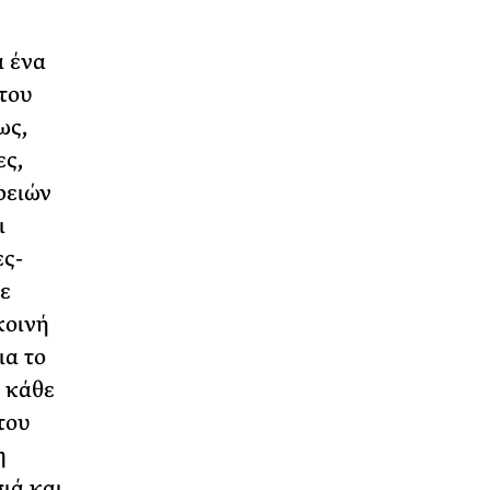
α ένα
 του
ως,
ες,
ρειών
ι
ες-
ε
κοινή
ια το
 κάθε
του
η
ιά και