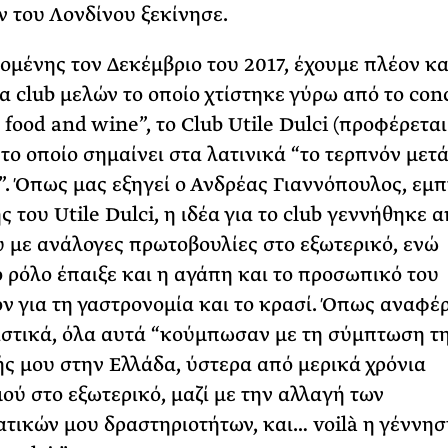
ν του Λονδίνου ξεκίνησε.
ομένης τον Δεκέμβριο του 2017, έχουμε πλέον κα
α club μελών το οποίο χτίστηκε γύρω από το con
 food and wine”, το Club Utile Dulci (προφέρεται
 το οποίο σημαίνει στα λατινικά “το τερπνόν μετ
. Όπως μας εξηγεί ο Ανδρέας Γιαννόπουλος, εμ
ς του Utile Dulci, η ιδέα για το club γεννήθηκε 
 με ανάλογες πρωτοβουλίες στο εξωτερικό, ενώ
 ρόλο έπαιξε και η αγάπη και το προσωπικό του
ν για τη γαστρονομία και το κρασί. Όπως αναφέρ
στικά, όλα αυτά “κούμπωσαν με τη σύμπτωση τ
ς μου στην Ελλάδα, ύστερα από μερικά χρόνια
ού στο εξωτερικό, μαζί με την αλλαγή των
τικών μου δραστηριοτήτων, και… voilà η γέννησ