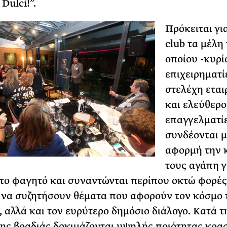
 Dulci!”.
Πρόκειται γι
club τα μέλη
οποίου -κυρί
επιχειρηματί
στελέχη εται
και ελεύθερο
επαγγελματί
συνδέονται μ
αφορμή την 
τους αγάπη γ
 το φαγητό και συναντώνται περίπου οκτώ φορές
α να συζητήσουν θέματα που αφορούν τον κόσμο 
, αλλά και τον ευρύτερο δημόσιο διάλογο. Κατά τ
της βραδιάς δοκιμάζονται υψηλής ποιότητας κρασ