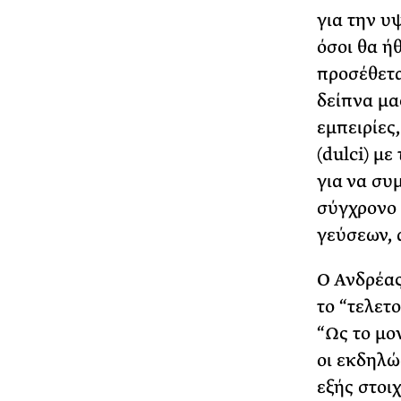
για την υ
όσοι θα ή
προσέθετα
δείπνα μα
εμπειρίες
(dulci) με
για να συμ
σύγχρονο 
γεύσεων, 
Ο Ανδρέας
το “τελετ
“Ως το μο
οι εκδηλώ
εξής στοιχ