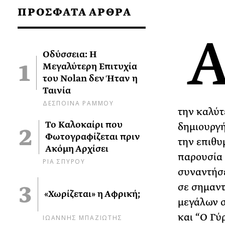
ΠΡΟΣΦΑΤΑ ΑΡΘΡΑ
Οδύσσεια: Η
Μεγαλύτερη Επιτυχία
του Nolan δεν Ήταν η
Ταινία
ΔΕΣΠΟΙΝΑ ΡΑΜΜΟΥ
την καλύτ
Το Καλοκαίρι που
δημιουργή
Φωτογραφίζεται πριν
την επιθυ
Ακόμη Αρχίσει
παρουσία
ΡΙΑ ΣΠΥΡΟΥ
συναντήσε
σε σημαντ
«Χωρίζεται» η Αφρική;
μεγάλων 
και “Ο Γύ
ΙΩΑΝΝΗΣ ΜΠΑΖΙΩΤΗΣ