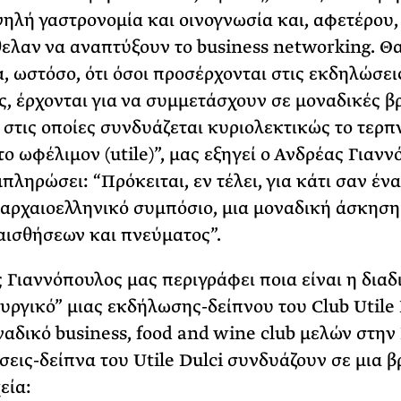
ψηλή γαστρονομία και οινογνωσία και, αφετέρου,
θελαν να αναπτύξουν το business networking. Θ
, ωστόσο, ότι όσοι προσέρχονται στις εκδηλώσει
ς, έρχονται για να συμμετάσχουν σε μοναδικές β
, στις οποίες συνδυάζεται κυριολεκτικώς το τερπ
 το ωφέλιμον (utile)”, μας εξηγεί ο Ανδρέας Γιαν
πληρώσει: “Πρόκειται, εν τέλει, για κάτι σαν ένα
αρχαιοελληνικό συμπόσιο, μια μοναδική άσκηση
αισθήσεων και πνεύματος”.
 Γιαννόπουλος μας περιγράφει ποια είναι η διαδ
ουργικό” μιας εκδήλωσης-δείπνου του Club Utile 
ναδικό business, food and wine club μελών στην
σεις-δείπνα του Utile Dulci συνδυάζουν σε μια β
εία: