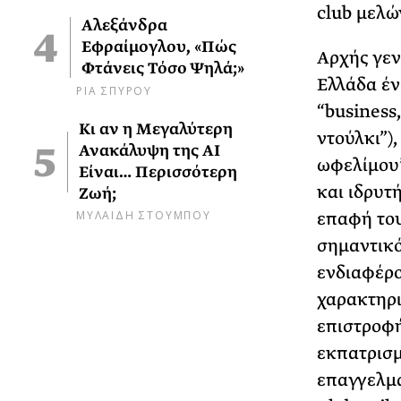
club μελώ
Αλεξάνδρα
Εφραίμογλου, «Πώς
Αρχής γεν
Φτάνεις Τόσο Ψηλά;»
Ελλάδα έν
ΡΙΑ ΣΠΥΡΟΥ
“business,
Κι αν η Μεγαλύτερη
ντούλκι”),
Ανακάλυψη της AI
ωφελίμου”
Είναι… Περισσότερη
και ιδρυτή
Ζωή;
ΜΥΛΑΙΔΗ ΣΤΟΥΜΠΟΥ
επαφή του
σημαντικό
ενδιαφέρο
χαρακτηρι
επιστροφή
εκπατρισμ
επαγγελμα