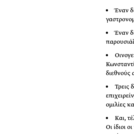
Έναν δ
γαστρονομ
Έναν δ
παρουσιάζε
Οινογε
Κωνσταντί
διεθνούς 
Τρεις 
επιχειρεί
ομιλίες κα
Και, τ
Οι ίδιοι 