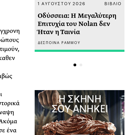
ΚΟΙΝΩΝΙΑ
1 ΑΥΓΟΥΣΤΟΥ 2026
ΒΙΒΛΙΟ
31
υ
Οδύσσεια: Η Μεγαλύτερη
Το
 πριν
Επιτυχία του Nolan δεν
Φω
ύγχρονη
Ήταν η Ταινία
Ακ
θρώπους
ΔΕΣΠΟΙΝΑ ΡΑΜΜΟΥ
ΡΙ
τιμούν,
καθεν
ριβώς
ι
στορικά
ύναψη
 Ακόμα
σε ένα