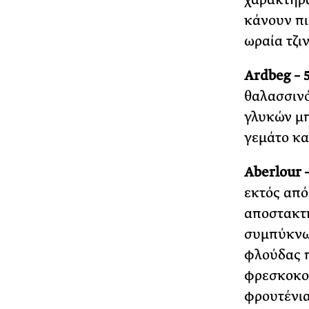
κάνουν πι
ωραία τζι
Ardbeg – 
θαλασσινό
γλυκών μπ
γεμάτο κα
Aberlour 
εκτός από
αποστακτή
συμπύκνω
φλούδας π
φρεσκοκομ
φρουτένια