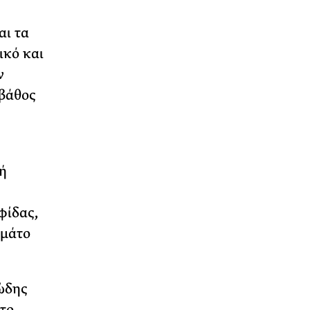
αι τα
ικό και
ν
 βάθος
ή
φίδας,
εμάτο
ώδης
 το