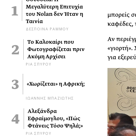
Μεγαλύτερη Επιτυχία
του Nolan δεν Ήταν η
μπορείς σε
Ταινία
καφέδες, 
ΔΕΣΠΟΙΝΑ ΡΑΜΜΟΥ
Αν περιέγ
Το Καλοκαίρι που
«γιορτή».
Φωτογραφίζεται πριν
Ακόμη Αρχίσει
για εξερε
ΡΙΑ ΣΠΥΡΟΥ
«Χωρίζεται» η Αφρική;
ΙΩΑΝΝΗΣ ΜΠΑΖΙΩΤΗΣ
Αλεξάνδρα
Εφραίμογλου, «Πώς
Φτάνεις Τόσο Ψηλά;»
ΡΙΑ ΣΠΥΡΟΥ