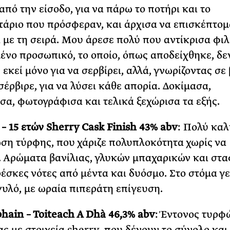
από την είσοδο, για να πάρω το ποτήρι και το
άριο που πρόσφεραν, και άρχισα να επισκέπτομ
 με τη σειρά. Μου άρεσε πολύ που αντίκρισα φιλ
ένο προσωπικό, το οποίο, όπως αποδείχθηκε, δε
εκεί μόνο για να σερβίρει, αλλά, γνωρίζοντας σε
σέρβιρε, για να λύσει κάθε απορία. Δοκίμασα,
σα, φωτογράφισα και τελικά ξεχώρισα τα εξής.
 15 ετών Sherry Cask Finish 43% abv
: Πολύ καλ
η τύρφης, που χάριζε πολυπλοκότητα χωρίς να
. Αρώματα βανίλιας, γλυκών μπαχαρικών και στα
ρέσκες νότες από μέντα και δυόσμο. Στο στόμα γ
γυλό, με ωραία πιπεράτη επίγευση.
ain – Toiteach A Dhà 46,3% abv
: Έντονος τυρφ
ς με στοιχεία sherry, που δένουν το σύνολο και