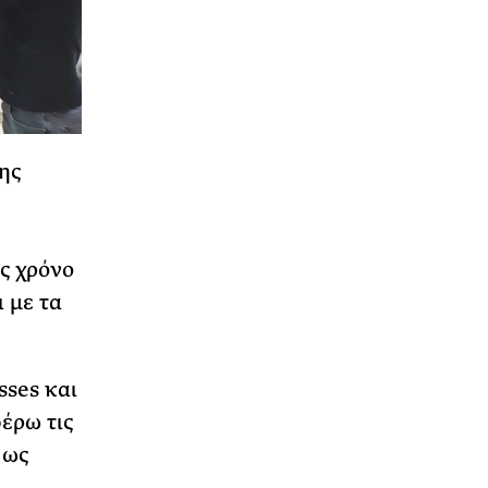
ης
ς χρόνο
 με τα
ses και
έρω τις
 ως