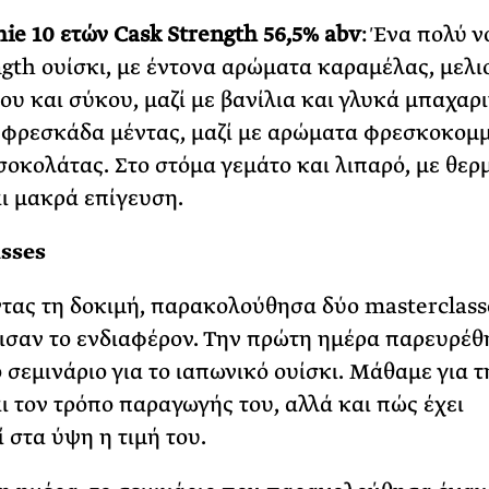
hie 10 ετών Cask Strength 56,5% abv
: Ένα πολύ ν
ngth ουίσκι, με έντονα αρώματα καραμέλας, μελι
υ και σύκου, μαζί με βανίλια και γλυκά μπαχαρι
 φρεσκάδα μέντας, μαζί με αρώματα φρεσκοκομ
σοκολάτας. Στο στόμα γεμάτο και λιπαρό, με θερ
ι μακρά επίγευση.
sses
τας τη δοκιμή, παρακολούθησα δύο masterclass
ισαν το ενδιαφέρον. Την πρώτη ημέρα παρευρέθ
ό σεμινάριο για το ιαπωνικό ουίσκι. Μάθαμε για τ
αι τον τρόπο παραγωγής του, αλλά και πώς έχει
 στα ύψη η τιμή του.