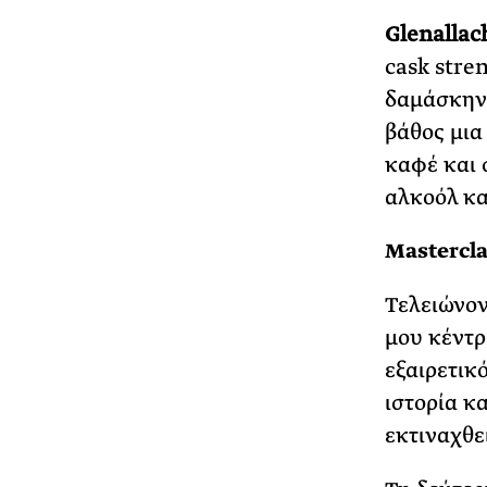
Glenallac
cask stre
δαμάσκηνο
βάθος μια
καφέ και 
αλκοόλ κα
Mastercla
Τελειώνον
μου κέντρ
εξαιρετικ
ιστορία κ
εκτιναχθεί