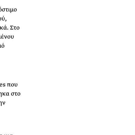
όστιμο
ού,
κά. Στο
μένου
μό
es που
ηκα στο
ην