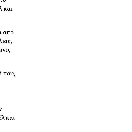
λ και
α από
λιας,
ονο,
d που,
ν
όλ και