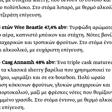
ο πολύπλοκο. Στο στόμα λιπαρό, με θερμό αλκοό
ντζεράτη επίγευση.
5 ετών Wee Beastie 47,4% abv
: Τυρφώδη αρώματ
 αέρα, καπνιστό μπέικον και στάχτη. Νότες βανί
αχαρικών και τροπικών φρούτων. Στο στόμα έντ
ι αλκοολικό, με ευχάριστη επίγευση.
– Casg Annamh 48% abv
: Ένα triple cask mature
 τα κλασικά sherry βαρέλια που χρησιμοποιεί το
ριο, ωριμάζει και σε ex-bourbon. Πολύ ωραία
ση κόκκινων φρούτων, γλυκών μπαχαρικών και
ορτοκαλιού, μαζί με φρέσκες νότες που θυμίζου
μένο γρασίδι. Στο στόμα έντονο, με θερμό αλκο
 επίγευση.