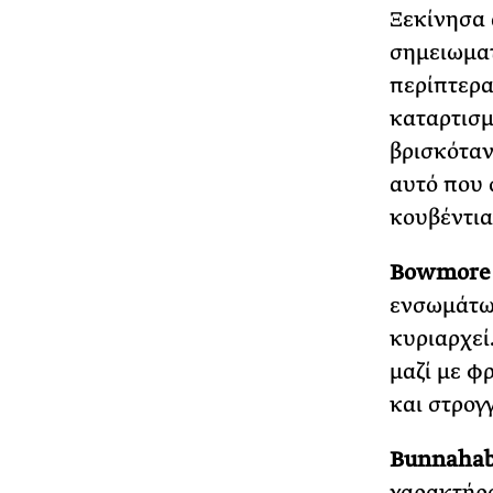
Ξεκίνησα 
σημειωματ
περίπτερα
καταρτισμ
βρισκόταν 
αυτό που 
κουβέντια
Bowmore –
ενσωμάτωσ
κυριαρχεί
μαζί με φ
και στρογ
Bunnahabh
χαρακτήρα