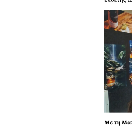
Με τη Ματ