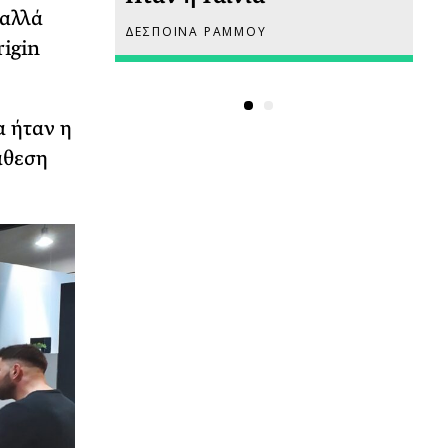
 αλλά
ΔΕΣΠΟΙΝΑ ΡΑΜΜΟΥ
ΡΙ
rigin
α ήταν η
άθεση