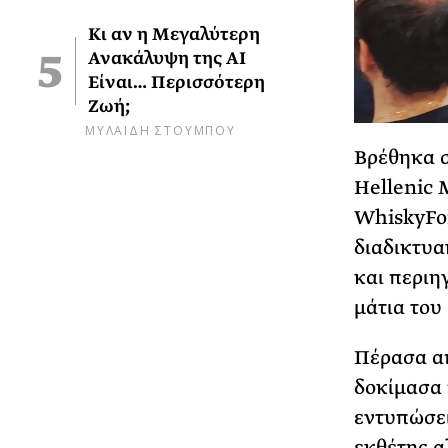
Κι αν η Μεγαλύτερη
Ανακάλυψη της AI
Είναι… Περισσότερη
Ζωή;
ΜΥΛΑΙΔΗ ΣΤΟΥΜΠΟΥ
Βρέθηκα σ
Hellenic 
WhiskyFor
διαδικτυα
και περιη
μάτια του
Πέρασα απ
δοκίμασα 
εντυπώσει
εκθέτης α