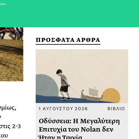
νων.
ΠΡΟΣΦΑΤΑ ΑΡΘΡΑ
σμίως,
ΚΟΙΝΩΝΙΑ
1 ΑΥΓΟΥΣΤΟΥ 2026
ΒΙΒΛΙΟ
31
ν
υ
Οδύσσεια: Η Μεγαλύτερη
Το
τις 2-3
 πριν
Επιτυχία του Nolan δεν
Φω
που
Ήταν η Ταινία
Ακ