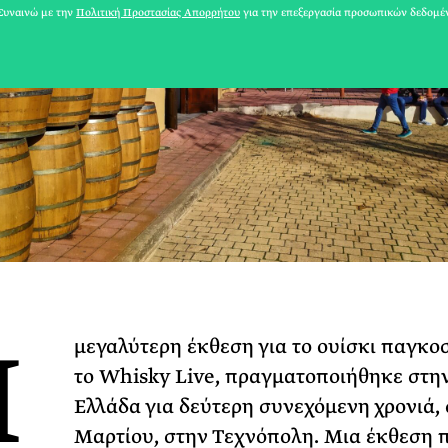
υναινώ με την
Πολιτική Προστασίας Απορρήτου
για την επεξεργασία προσωπικών δεδομέ
Η
μεγαλύτερη έκθεση για το ουίσκι παγκο
31 ΙΟΥΛΙΟΥ 2026
το Whisky Live, πραγματοποιήθηκε στη
Το Καλοκαίρι πο
Ελλάδα για δεύτερη συνεχόμενη χρονιά, σ
Φωτογραφίζεται
Μαρτίου, στην Τεχνόπολη. Μια έκθεση 
Ακόμη Αρχίσει