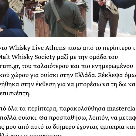
το Whisky Live Athens πίσω από το περίπτερο τ
Malt Whisky Society μαζί με την ομάδα του
um.gr, του παλαιότερου και πιο ενημερωμένου
κού χώρου για ουίσκι στην Ελλάδα. Ξέκλεψα όμω
γήθηκα στην έκθεση για να μπορέσω να τη δω και
 επισκέπτη.
ό όλα τα περίπτερα, παρακολούθησα masterclas
πολλά ουίσκι. Θα προσπαθήσω, λοιπόν, να μεταφ
ς μου από αυτό το διήμερο έχοντας εμπειρία και
λλά και ως επισκέπτης.