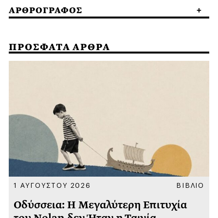
ΑΡΘΡΟΓΡΑΦΟΣ
ΠΡΟΣΦΑΤΑ ΑΡΘΡΑ
Α
1 ΑΥΓΟΥΣΤΟΥ 2026
ΒΙΒΛΙΟ
Οδύσσεια: Η Μεγαλύτερη Επιτυχία
του Nolan δεν Ήταν η Ταινία