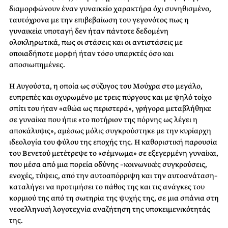
διαμορφώνουν έναν γυναικείο χαρακτήρα όχι συνηθισμένο,
ταυτόχρονα με την επιβεβαίωση του γεγονότος πως η
γυναικεία υποταγή δεν ήταν πάντοτε δεδομένη
ολοκληρωτικά, πως οι στάσεις και οι αντιστάσεις με
οποιαδήποτε μορφή ήταν τόσο υπαρκτές όσο και
αποσιωπημένες.
Η Αυγούστα, η οποία ως σύζυγος του Μούχρα στο μεγάλο,
ευπρεπές και οχυρωμένο με τρεις πύργους και με ψηλό τοίχο
σπίτι του ήταν «αθώα ως περιστερά», γρήγορα μεταβλήθηκε
σε γυναίκα που ήπιε «το ποτήριον της πόρνης ως λέγει η
αποκάλυψις», αμέσως μόλις συγκρούστηκε με την κυρίαρχη
ιδεολογία του φύλου της εποχής της. Η καθοριστική παρουσία
του Βενετού μετέτρεψε το «σέμνωμα» σε εξεγερμένη γυναίκα,
που μέσα από μια πορεία οδύνης –κοινωνικές συγκρούσεις,
ενοχές, τύψεις, από την αυτοαπόρριψη και την αυτοανάταση–
καταλήγει να προτιμήσει το πάθος της και τις ανάγκες του
κορμιού της από τη σωτηρία της ψυχής της, σε μια σπάνια στη
νεοελληνική λογοτεχνία αναζήτηση της υποκειμενικότητάς
της.