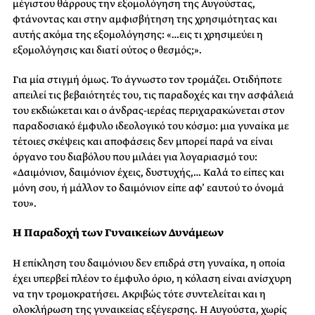
μέγιστου θάρρους την εξομολόγηση της Αυγούστας,
φτάνοντας και στην αμφισβήτηση της χρησιμότητας και
αυτής ακόμα της εξομολόγησης: «…εις τι χρησιμεύει η
εξομολόγησις και διατί ούτος ο θεσμός;».
Για μία στιγμή όμως. Το άγνωστο τον τρομάζει. Οτιδήποτε
απειλεί τις βεβαιότητές του, τις παραδοχές και την ασφάλειά
του εκδιώκεται και ο άνδρας-ιερέας περιχαρακώνεται στον
παραδοσιακό έμφυλο ιδεολογικό του κόσμο: μια γυναίκα με
τέτοιες σκέψεις και αποφάσεις δεν μπορεί παρά να είναι
όργανο του διαβόλου που μιλάει για λογαριασμό του:
«Δαιμόνιον, δαιμόνιον έχεις, δυστυχής,… Καλά το είπες και
μόνη σου, ή μάλλον το δαιμόνιον είπε αφ’ εαυτού το όνομά
του».
Η Παραδοχή των Γυναικείων Δυνάμεων
Η επίκληση του δαιμόνιου δεν επιδρά στη γυναίκα, η οποία
έχει υπερβεί πλέον το έμφυλο όριο, η κόλαση είναι ανίσχυρη
να την τρομοκρατήσει. Ακριβώς τότε συντελείται και η
ολοκλήρωση της γυναικείας εξέγερσης. Η Αυγούστα, χωρίς