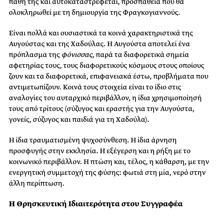
πάθη της και αυτοκαταστρέφεται, προσπάθεια που θα
ολοκληρωθεί με τη δημιουργία της Φραγκογιαννούς.
Είναι πολλά και ουσιαστικά τα κοινά χαρακτηριστικά της
Αυγούστας και της Χαδούλας. Η Αυγούστα αποτελεί ένα
πρόπλασμα της
φόνισσας
, παρά τα διαφορετικά σημεία
αφετηρίας τους, τους διαφορετικούς κόσμους στους οποίους
ζουν και τα διαφορετικά, επιφανειακά έστω, προβλήματα που
αντιμετωπίζουν. Κοινά τους στοιχεία είναι το ίδιο στις
αναλογίες του αυταρχικό περιβάλλον, η ίδια χρησιμοποίησή
τους από τρίτους (σύζυγος και εραστής για την Αυγούστα,
γονείς, σύζυγος και παιδιά για τη Χαδούλα).
Η ίδια τραυματισμένη ψυχοσύνθεση. Η ίδια άρνηση
προσφυγής στην εκκλησία. Η εξέγερση και η ρήξη με το
κοινωνικό περιβάλλον. Η πτώση και, τέλος, η κάθαρση, με την
ενεργητική συμμετοχή της φύσης: φωτιά στη μία, νερό στην
άλλη περίπτωση.
Η Θρησκευτική Ιδιαιτερότητα στου Συγγραφέα