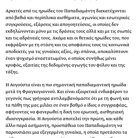
Αρκετές από τις ηρωίδες του Παπαδιαμάντη διακατέχονται
από βαθιά και περίπλοκα αισθήματα, αγωνίες και εσωτερικές
συγκρούσεις, εξάρσεις και απογοητεύσεις, οι οποίες δεν
εκδηλώνονται μόνο με τις δράσεις τους αλλά και με τις σιωπές
και τις αδράνειές τους. Ακόμα και οι θετικές ηρωίδες του, που
εκφράζουν με τη στάση και τις αποφάσεις τους τις κοινωνικά
αποδεκτές για τις γυναίκες αξίες, όχι σπάνια, αποκαλύπτουν
έναν ψυχισμό αναστατωμένο, ο οποίος συνήθως μένει
κρυφός, εξαιτίας της δεδομένης αγωγής του φύλου και της
τάξης.
Η Αυγούστα είναι η πιο σημαντική παπαδιαμαντική ηρωίδα
μετά τη Φραγκογιαννού. Και είναι εξαιρετικά ενδιαφέρον το
γεγονός πως γρήγορα αντιλαμβανόμαστε ότι με τη φωνή και
τα πάθη της μας μιλάει σε έναν βαθμό ο ίδιος ο συγγραφέας,
αφήνοντας να φανερωθεί η δική του ερωτική, αισθησιακή
ιδιοσυγκρασία. Η Αυγούστα αποτελεί την πρώτη, και κάθε
άλλο παρά ασήμαντη, προσπάθεια του Παπαδιαμάντη να
παρουσιάσει μια εξεγερμένη γυναίκα, η οποία προτάσσει τα