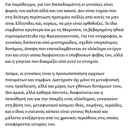
Για παράδειγμα, για τον Παπαδιαμάντη οι γυναίκες είναι
φορείς του καλού αλλά και του κακού. Δεν είναι τυχαίο που
στη δεύτερη περίπτωση προτιμάει πολλές από αυτές να μην
είναι Ελληνίδες και, κυρίως, να μην είναι ορθόδοξες. Το ίδιο
συμβαίνει αργότερα και με τη Μαρούσα, τη βεβαρημένη ηθικά
συμπαραστάτιδα της Φραγκογιαννούς. Για τον συγγραφέα, οι
γυναίκες διέπονται από μυστηριώδεις, σχεδόν υπερκόσμιες
δυνάμεις, άποψη που επαναλαμβάνεται σε ολόκληρο το έργο
του και στην οποία διαφαίνεται ο υποβόσκων φόβος του, αλλά
και η γοητεία που δοκιμάζει από αυτό το στοιχείο.
Ακόμα, οι γυναίκες είναι η προσωποποίηση αρχαίων
πνευμάτων και νυμφών. Διατηρούν όχι μόνο τη μεταφυσική
τους προέλευση, αλλά και μέρος των χθόνιων δυνάμεών τους.
Πιο αραιά, αλλά καθαρά πάντοτε, διαφαίνεται και η
πεποίθησή του για την ύπαρξη ενός ολόκληρου, γυναικείου
στη βάση του, μεταφυσικού κόσμου: θεές, σειρήνες, νεράιδες,
και ο ίδιος ο σατανάς κάποτε είναι γένους θηλυκού και
μάλιστα ανεξάρτητα από τις χρονικές περιόδους στις οποίες
αναφέρονται ιστορίες του.