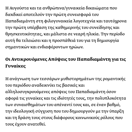
Η Αυγούστα και τα ανθρώπινα/γυναικεία δικαιώματα που
διεκδικεί αποτελούν την πρώτη συνεισφορά του
Παπαδιαμάντη στη φιλογυναικεία λογοτεχνία και ταυτόχρονα
την πρώτη υπέρβαση της καθημερινής του συνείδησης και
θρησκευτικότητας, και μάλιστα σε νεαρή ηλικία. Την περίοδο
αυτή θα τελειώσει και η προσπάθειά του για τη δημιουργία
σημαντικών και ενδιαφέροντων ηρώων.
Οι Αντικρουόμενες Απόψεις του Παπαδιαμάντη για τις
Γυναίκες
Η ανάγνωση των τεσσάρων μυθιστορημάτων της ρομαντικής
του περιόδου αναδεικνύει τις βασικές και
αλληλοσυγκρουόμενες απόψεις του Παπαδιαμάντη όσον
αφορά τις γυναίκες και τις ιδιότητές τους, την πολυπλοκότητα
των συναισθημάτων του απέναντί τους και, σε έναν βαθμό,
την ιδεολογική σύγχυση που του δημιουργούν με την ύπαρξη
και τη δράση τους στους διάφορους κοινωνικούς ρόλους που
τους έχουν ανατεθεί.