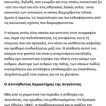
κοινωνίες, δηλαδή, που γνωρίζει και στις οποίες ουσιαστικά ζει
–είτε στο νησί του είτε στις αθηναϊκές λαϊκές αυλές– είναι
κοινωνίες των γυναικών, οι οποίες διαχειρίζονται τελικά,
άμεσα ή έμμεσα, τις περισσότερες και πιο ενδιαφέρουσες από
τις κοινωνικές σχέσεις που διαμορφώνονται.
Ο κόσμος αυτός είναι οικείος και κοντινός στον συγγραφέα
και, παρά την πολυπλοκότητα, τις αντιφάσεις του ή τη
σύγχυση που του προκαλεί, τον κάνει να αισθάνεται ασφαλής
και πρόθυμα συνδιαλέγεται μαζί του. Η απόδοση αυτού του
κόσμου στα γραπτά του είναι η αναμενόμενη κατάληξη,
καθώς έχει ουσιαστικά στρέψει την πλάτη στον κόσμο των
ανδρών, ιδιαίτερα των ανδρών της πόλης, των οποίων πολλές
ενασχολήσεις και αντιλήψεις αποδοκιμάζει ως επικίνδυνες.
Ασχολείται μαζί τους κυρίως για να τις χλευάσει.
Ο Ασυνήθιστος Χαρακτήρας της Αυγούστας
Ήδη από τη ρομαντική του περίοδο, η σύλληψη της
Αυγούστας, της ηρωίδας του μυθιστορήματος «Οι Έμποροι
των Εθνών» (1882), οι προβληματισμοί και οι πράξεις της