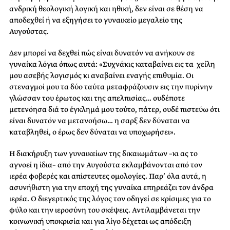
ανδρική θεολογική λογική και ηθική, δεν είναι σε θέση να
αποδεχθεί ή να εξηγήσει το γυναικείο μεγαλείο της
Αυγούστας.
Δεν μπορεί να δεχθεί πώς είναι δυνατόν να ανήκουν σε
γυναίκα λόγια όπως αυτά: «Συχνάκις καταβαίνει εις τα χείλη
μου ασεβής λογισμός κι αναβαίνει εναγής επιθυμία. Οι
στεναγμοί μου τα δύο ταύτα μεταφράζουσιν εις την πυρίνην
γλώσσαν του έρωτος και της απελπισίας… ουδέποτε
μετενόησα διά το έγκλημά μου τούτο, πάτερ, ουδέ πιστεύω ότι
είναι δυνατόν να μετανοήσω… η σαρξ δεν δύναται να
καταβληθεί, ο έρως δεν δύναται να υποχωρήσει».
Η διακήρυξη των γυναικείων της δικαιωμάτων –κι ας το
αγνοεί η ίδια– από την Αυγούστα εκλαμβάνονται από τον
ιερέα φοβερές και απίστευτες ομολογίες. Παρ’ όλα αυτά, η
ασυνήθιστη για την εποχή της γυναίκα επηρεάζει τον άνδρα
ιερέα. Ο διεγερτικός της λόγος τον οδηγεί σε κρίσιμες για το
φύλο και την ιεροσύνη του σκέψεις. Αντιλαμβάνεται την
κοινωνική υποκρισία και για λίγο δέχεται ως απόδειξη