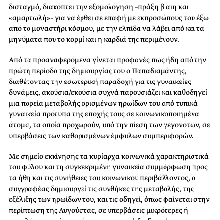
δισταγμό, διακόπτει την εξομολόγηση –πράξη βίαιη και
«αμαρτωλή»– για να έρθει σε επαφή με εκπροσώπους του έξω
από το μοναστήρι κόσμου, με την ελπίδα να λάβει από κει τα
μηνύματα που το κορμί και η καρδιά της περιμένουν.
Από τα προαναφερόμενα γίνεται προφανές πως ήδη από την
πρώτη περίοδο της δημιουργίας του ο Παπαδιαμάντης,
διαθέτοντας την εσωτερική παραδοχή για τις γυναικείες
δυνάμεις, ακούσια/εκούσια συχνά παρουσιάζει και καθοδηγεί
μια πορεία μεταβολής ορισμένων ηρωίδων του από τυπικά
γυναικεία πρότυπα της εποχής τους σε κοινωνικοποιημένα
άτομα, τα οποία προχωρούν, υπό την πίεση των γεγονότων, σε
υπερβάσεις των καθορισμένων έμφυλων συμπεριφορών.
Με σημείο εκκίνησης τα κυρίαρχα κοινωνικά χαρακτηριστικά
του φύλου και τη συγκεκριμένη γυναικεία συμμόρφωση προς
τα ήθη και τις συνήθειες του κοινωνικού περιβάλλοντος, ο
συγγραφέας δημιουργεί τις συνθήκες της μεταβολής, της
εξέλιξης των ηρωίδων του, και τις οδηγεί, όπως φαίνεται στην
περίπτωση της Αυγούστας, σε υπερβάσεις μικρότερες ή