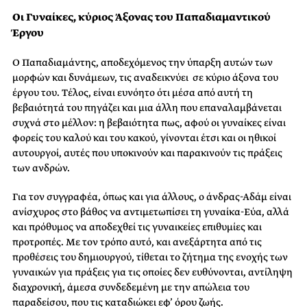
Οι Γυναίκες, κύριος Άξονας του Παπαδιαμαντικού
Έργου
Ο Παπαδιαμάντης, αποδεχόμενος την ύπαρξη αυτών των
μορφών και δυνάμεων, τις αναδεικνύει σε κύριο άξονα του
έργου του. Τέλος, είναι ευνόητο ότι μέσα από αυτή τη
βεβαιότητά του πηγάζει και μια άλλη που επαναλαμβάνεται
συχνά στο μέλλον: η βεβαιότητα πως, αφού οι γυναίκες είναι
φορείς του καλού και του κακού, γίνονται έτσι και οι ηθικοί
αυτουργοί, αυτές που υποκινούν και παρακινούν τις πράξεις
των ανδρών.
Για τον συγγραφέα, όπως και για άλλους, ο άνδρας-Αδάμ είναι
ανίσχυρος στο βάθος να αντιμετωπίσει τη γυναίκα-Εύα, αλλά
και πρόθυμος να αποδεχθεί τις γυναικείες επιθυμίες και
προτροπές. Με τον τρόπο αυτό, και ανεξάρτητα από τις
προθέσεις του δημιουργού, τίθεται το ζήτημα της ενοχής των
γυναικών για πράξεις για τις οποίες δεν ευθύνονται, αντίληψη
διαχρονική, άμεσα συνδεδεμένη με την απώλεια του
παραδείσου, που τις καταδιώκει εφ’ όρου ζωής.