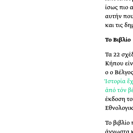
ίσως πιο 
αυτήν που
και τις δ
Το Βιβλίο
Τα 22 σχέ
Κήπου είν
ο ο Βέλγο
Ἱστορία ἔ
ἀπό τόν β
έκδοση τ
Εθνολογικ
Το βιβλίο 
άγνωστα κ