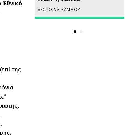
ο
Εθνικό
ΔΕΣΠΟΙΝΑ ΡΑΜΜΟΥ
ΡΙ
ι
ς
(επί της
ρόνια
με”
ριώτης,
.
.
ρης.