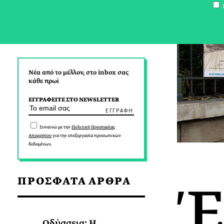
Σ
Νέα από το μέλλον, στο inbox σας
κάθε πρωί
ΕΓΓΡΑΦΕΙΤΕ ΣΤΟ NEWSLETTER
Συναινώ με την
Πολιτική Προστασίας
Απορρήτου
για την επεξεργασία προσωπικών
δεδομένων.
Έ
ΠΡΟΣΦΑΤΑ ΑΡΘΡΑ
Οδύσσεια: Η