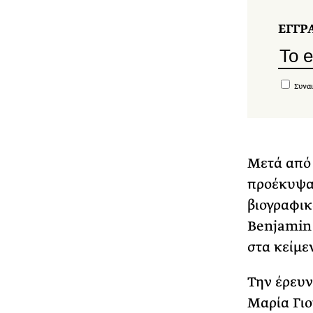
ΕΓΓΡ
Συναι
Μετά από 
προέκυψαν
βιογραφικ
Benjamin
στα κείμε
Την έρευν
Μαρία Γιο