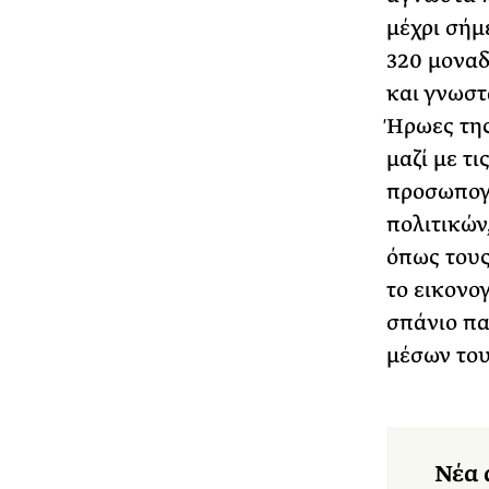
μέχρι σήμ
320 μονα
και γνωσ
Ήρωες τη
μαζί με τι
προσωπογ
πολιτικών
όπως τους
το εικονο
σπάνιο πα
μέσων του
Νέα 