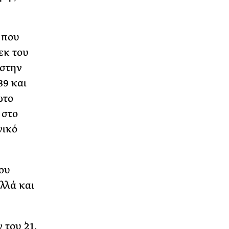
 που
εκ του
 στην
39 και
ώτο
 στο
νικό
του
λλά και
του ΄21,