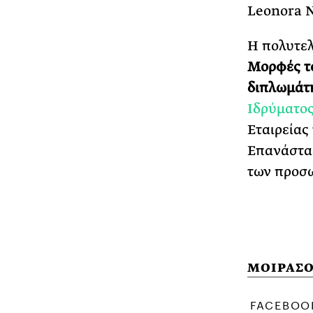
Leonora N
Η πολυτελ
Μορφές
τ
διπλωμάτ
Ιδρύματος
Εταιρείας
Επανάστασ
των προσω
ΜΟΙΡΑΣΟ