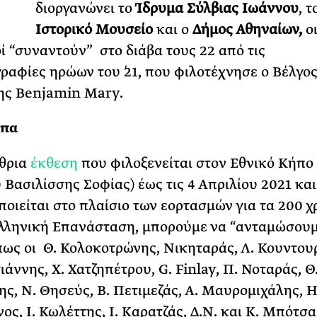
διοργανώνει το
Ίδρυμα Σύλβιας Ιωάννου
, τ
ΡΙΑ ΣΠΥΡΟΥ
Ιστορικό Μουσείο
και ο
Δήμος Αθηναίων
,
ο
ί “συναντούν” στο διάβα τους 22 από τις
αφίες ηρώων του ΄21, που φιλοτέχνησε ο Βέλγο
ης Benjamin Mary.
ωπα
ίθρια
έκθεση
που φιλοξενείται στον Εθνικό Κήπο 
Βασιλίσσης Σοφίας) έως τις 4 Απριλίου 2021 και
οιείται στο πλαίσιο των εορτασμών για τα 200 χ
λληνική Επανάσταση, μπορούμε να “ανταμώσου
ως οι Θ. Κολοκοτρώνης, Νικηταράς, Λ. Κουντου
άννης, Χ. Χατζηπέτρου, G. Finlay, Π. Νοταράς, Θ
ς, Ν. Θησεύς, Β. Πετιμεζάς, Α. Μαυρομιχάλης, Η
ος, Ι. Κωλέττης, Ι. Καρατζάς, Δ.Ν. και Κ. Μπότσα