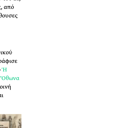
ς, από
ίθουσες
νικού
ράφισε
ο
Ἡ
ῦ Ὄθωνα
κοινή
αι