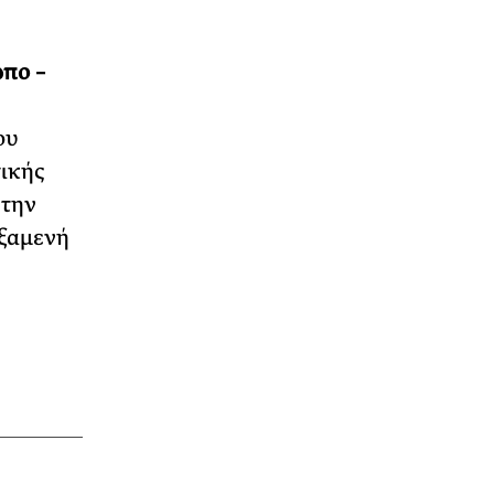
ωπο
–
ου
γικής
 την
εξαμενή