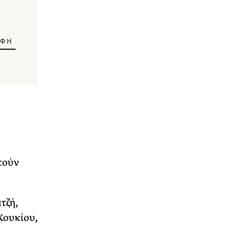
τούν
τζή,
Κουκίου,