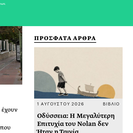
νων.
ΠΡΟΣΦΑΤΑ ΑΡΘΡΑ
ΚΟΙΝΩΝΙΑ
1 ΑΥΓΟΥΣΤΟΥ 2026
ΒΙΒΛΙΟ
31
 έχουν
υ
Οδύσσεια: Η Μεγαλύτερη
Το
 πριν
Επιτυχία του Nolan δεν
Φω
 που
Ήταν η Ταινία
Ακ