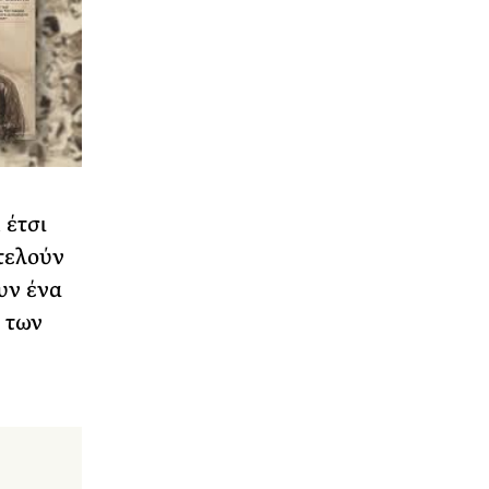
 έτσι
τελούν
υν ένα
 των