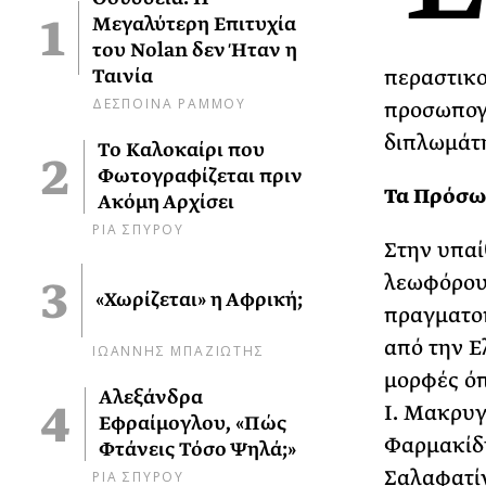
Μεγαλύτερη Επιτυχία
του Nolan δεν Ήταν η
Ταινία
περαστικο
ΔΕΣΠΟΙΝΑ ΡΑΜΜΟΥ
προσωπογρ
διπλωμάτ
Το Καλοκαίρι που
Φωτογραφίζεται πριν
Τα Πρόσ
Ακόμη Αρχίσει
ΡΙΑ ΣΠΥΡΟΥ
Στην υπα
λεωφόρου 
«Χωρίζεται» η Αφρική;
πραγματοπ
από την Ε
ΙΩΑΝΝΗΣ ΜΠΑΖΙΩΤΗΣ
μορφές όπ
Αλεξάνδρα
Ι. Μακρυγι
Εφραίμογλου, «Πώς
Φαρμακίδη
Φτάνεις Τόσο Ψηλά;»
Σαλαφατίν
ΡΙΑ ΣΠΥΡΟΥ