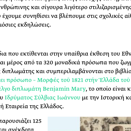
ανθρώπινης και σίγουρα λιγότερο στιλιζαρισμένη
 έχουμε συνηθίσει να βλέπουμε στις σχολικές α
ημόσιες εκδηλώσεις.
δια που εκτίθενται στην υπαίθρια έκθεση του Εθ
αι μέρος από τα 320 μοναδικά πρόσωπα που ζωγ
ς διπλωμάτης και συμπεριλαμβάνονται στο βιβλί
χει πρόσωπο – Μορφές τοῦ 1821 στήν Ἑλλάδα το
έλγο διπλωμάτη Benjamin Mary
, το οποίο είναι 
ου
Ιδρύματος Σύλβιας Ιωάννου
με την Ιστορική κ
ή Εταιρεία της Ελλάδος.
παρουσιάζει 125
αι ανέκδοτα