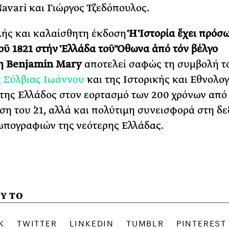
avari και Γιώργος Τζεδόπουλος.
ής και καλαίσθητη έκδοση
Ἡ
Ἱ
στορία
ἔ
χει
πρόσ
ο
ῦ
1821
στή
ν
Ἑ
λλάδα
το
ῦ
Ὄ
θωνα
ἀ
πό
τόν
βέλγο
η
Benjamin Mary
αποτελεί σαφώς τη συμβολή τ
 Σύλβιας Ιωάννου
και της Ιστορικής και Εθνολο
 της Ελλάδος στον εορτασμό των 200 χρόνων από
η του ΄21, αλλά και πολύτιμη συνεισφορά στη δ
πογραφιών της νεότερης Ελλάδας.
Υ ΤΟ