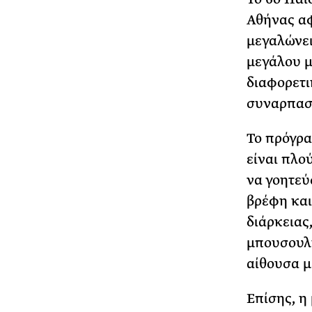
Αθήνας αφ
μεγαλώνει
μεγάλου μ
διαφορετι
συναρπαστ
Το πρόγρα
είναι πλο
να γοητεύ
βρέφη και
διάρκειας
μπουσουλή
αίθουσα μ
Επίσης, η