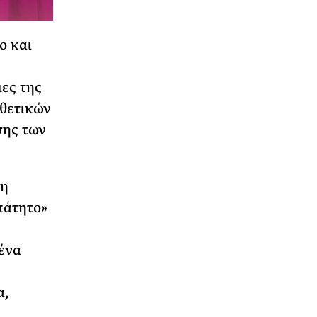
ο και
ιες της
 θετικών
σης των
τη
πάτητο»
ένα
α,