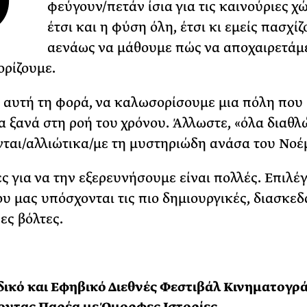
Ό
φεύγουν/πετάν ίσια για τις καινούριες χώ
ΡΙΑ ΣΠΥΡΟΥ
έτσι και η φύση όλη, έτσι κι εμείς πασχί
αενάως να μάθουμε πώς να αποχαιρετάμ
ρίζουμε.
 αυτή τη φορά, να καλωσορίσουμε μια πόλη που 
α ξανά στη ροή του χρόνου. Άλλωστε, «όλα διαθλώ
ται/αλλιώτικα/με τη μυστηριώδη ανάσα του Νοέμ
ς για να την εξερευνήσουμε είναι πολλές. Επιλέ
ου μας υπόσχονται τις πιο δημιουργικές, διασκεδ
ες βόλτες.
ιδικό και Εφηβικό Διεθνές Φεστιβάλ Κινηματογρ
ντας Παρέα με Όμορφες Ιστορίες