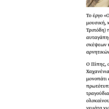
Το έργο «
μουσική, 
Τριπόδη) 
αυταγάπης
σκέψεων κ
αρνητικώ
Ο Πίπης, 
Χαχανένια
μονοπάτι 
πρωτότυπη
τραγούδια
ολοκαίνου
γεμάτα χι