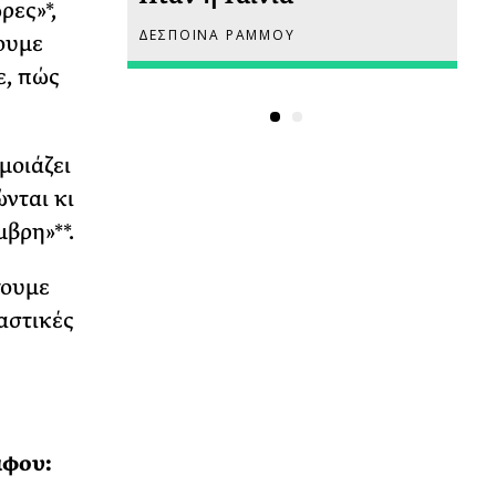
ρες»*,
ΔΕΣΠΟΙΝΑ ΡΑΜΜΟΥ
ΡΙ
ζουμε
ε, πώς
μοιάζει
νται κι
βρη»**.
γουμε
αστικές
άφου: