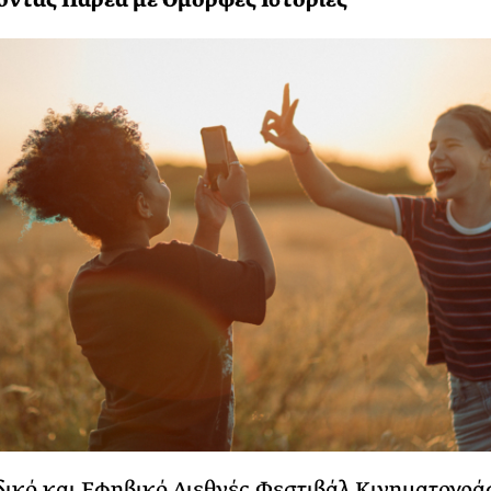
δικό και Εφηβικό Διεθνές Φεστιβάλ Κινηματογρ