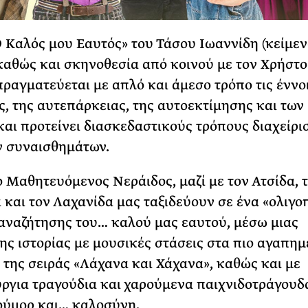
Ο Καλός μου Εαυτός» του Τάσου Ιωαννίδη (κείμεν
καθώς και σκηνοθεσία από κοινού με τον Χρήστο
πραγματεύεται με απλό και άμεσο τρόπο τις έννο
, της αυτεπάρκειας, της αυτοεκτίμησης και των
αι προτείνει διασκεδαστικούς τρόπους διαχείρι
ν συναισθημάτων.
ο Μαθητευόμενος Νεράιδος, μαζί με τον Ατσίδα, 
 και τον Λαχανίδα μας ταξιδεύουν σε ένα «ολιγο
αναζήτησης του… καλού μας εαυτού, μέσω μιας
ς ιστορίας με μουσικές στάσεις στα πιο αγαπημ
 της σειράς «Λάχανα και Χάχανα», καθώς και με
ργια τραγούδια και χαρούμενα παιχνιδοτράγουδ
ούμορ και… καλοσύνη.