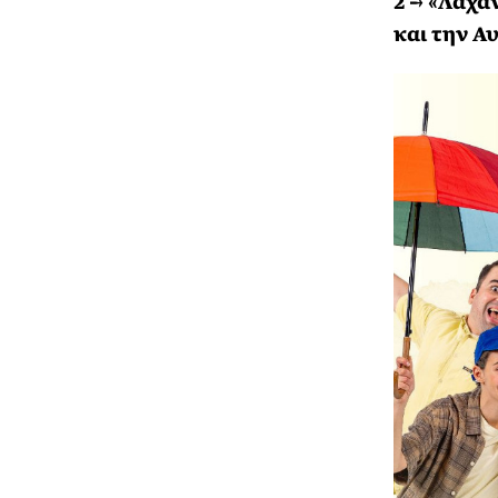
2 → «Λάχα
και την Α