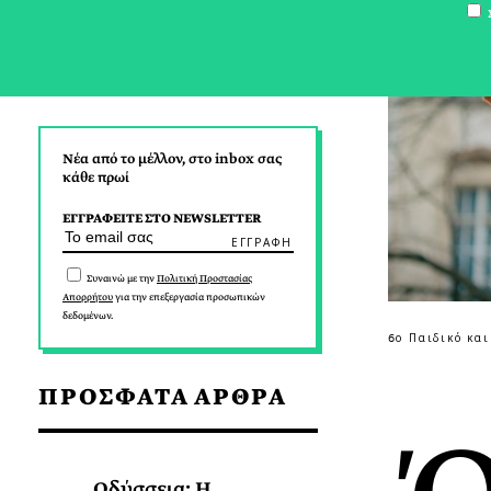
Σ
Νέα από το μέλλον, στο inbox σας
κάθε πρωί
ΕΓΓΡΑΦΕΙΤΕ ΣΤΟ NEWSLETTER
Συναινώ με την
Πολιτική Προστασίας
Απορρήτου
για την επεξεργασία προσωπικών
δεδομένων.
6ο Παιδικό κα
ΠΡΟΣΦΑΤΑ ΑΡΘΡΑ
Οδύσσεια: Η