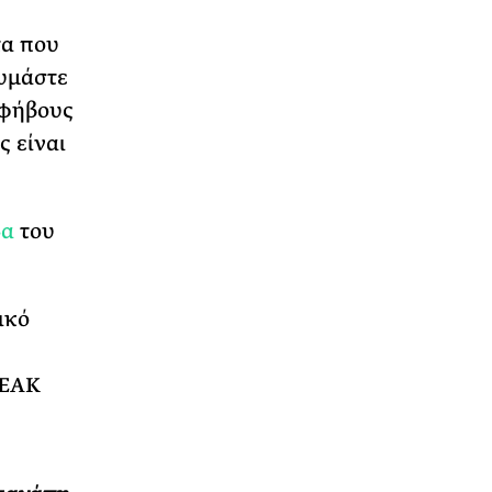
τα που
θυμάστε
εφήβους
ς είναι
δα
του
ικό
ΝΕΑΚ