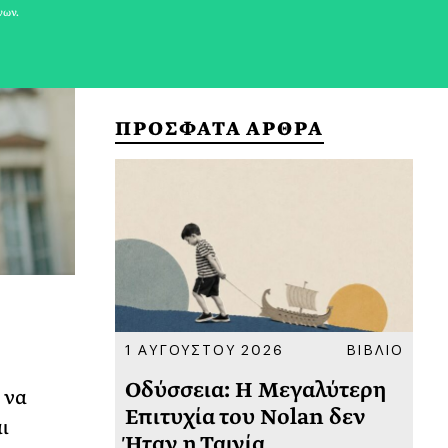
νων.
ΠΡΟΣΦΑΤΑ ΑΡΘΡΑ
ΚΟΙΝΩΝΙΑ
1 ΑΥΓΟΥΣΤΟΥ 2026
ΒΙΒΛΙΟ
31
υ
Οδύσσεια: Η Μεγαλύτερη
Το
 να
 πριν
Επιτυχία του Nolan δεν
Φω
ι
Ήταν η Ταινία
Ακ