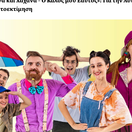
να και Χάχανα – Ο Καλός μου Εαυτός»: Για την Α
υτοεκτίμηση