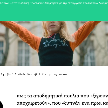
υναινώ με την
Πολιτική Προστασίας Απορρήτου
για την επεξεργασία προσωπικών δεδομέ
ι Εφηβικό Διεθνές Φεστιβάλ Κινηματογράφου
31 ΙΟΥΛΙΟΥ 2026
Το Καλοκαίρι πο
πως τα αποδημητικά πουλιά που «ξέρουν
Φωτογραφίζεται
αποχαιρετούν», που «ξυπνάν ένα πρωί κα
Ακόμη Αρχίσει