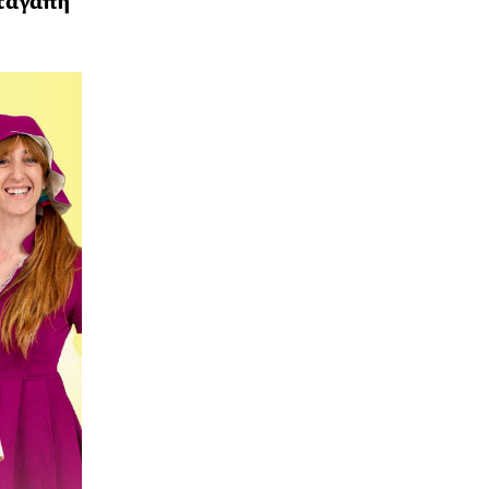
υταγάπη