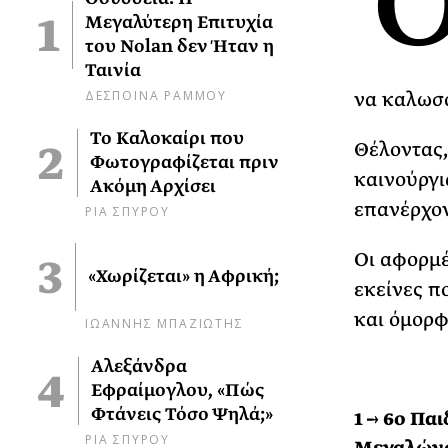
Μεγαλύτερη Επιτυχία
του Nolan δεν Ήταν η
Ταινία
ΔΕΣΠΟΙΝΑ ΡΑΜΜΟΥ
να καλωσο
Το Καλοκαίρι που
Θέλοντας,
Φωτογραφίζεται πριν
καινούργι
Ακόμη Αρχίσει
επανέρχον
ΡΙΑ ΣΠΥΡΟΥ
Οι αφορμέ
«Χωρίζεται» η Αφρική;
εκείνες π
και όμορφ
ΙΩΑΝΝΗΣ ΜΠΑΖΙΩΤΗΣ
Αλεξάνδρα
Εφραίμογλου, «Πώς
Φτάνεις Τόσο Ψηλά;»
1 → 6ο Πα
ΡΙΑ ΣΠΥΡΟΥ
Μεγαλώνο