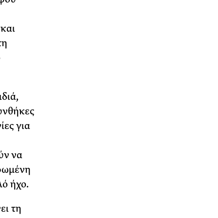
 και
τη
ο
διά,
συνθήκες
ίες για
ύν να
φωμένη
ό ήχο.
ει τη