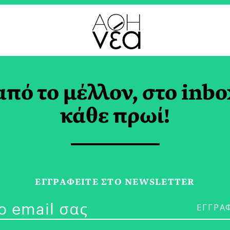
ΠΟ
από το μέλλον, στο inbo
+] | Η Παιδική Ατζέντ
κάθε πρωί!
μβρίου
 ΡΑΜΜΟΥ
ΕΓΓPΑΦΕΙΤΕ ΣΤΟ NEWSLETTER