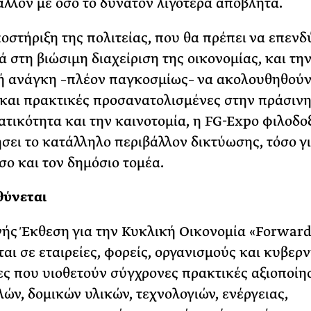
άλλον με όσο το δυνατόν λιγότερα απόβλητα.
οστήριξη της πολιτείας, που θα πρέπει να επενδ
ά στη βιώσιμη διαχείριση της οικονομίας, και τη
ή ανάγκη –πλέον παγκοσμίως– να ακολουθηθού
 και πρακτικές προσανατολισμένες στην πράσιν
ατικότητα και την καινοτομία, η FG-Expo φιλοδοξ
σει το κατάλληλο περιβάλλον δικτύωσης, τόσο γι
σο και τον δημόσιο τομέα.
θύνεται
νής Έκθεση για την Κυκλική Οικονομία «Forwar
αι σε εταιρείες, φορείς, οργανισμούς και κυβερ
ς που υιοθετούν σύγχρονες πρακτικές αξιοποίη
ών, δομικών υλικών, τεχνολογιών, ενέργειας,