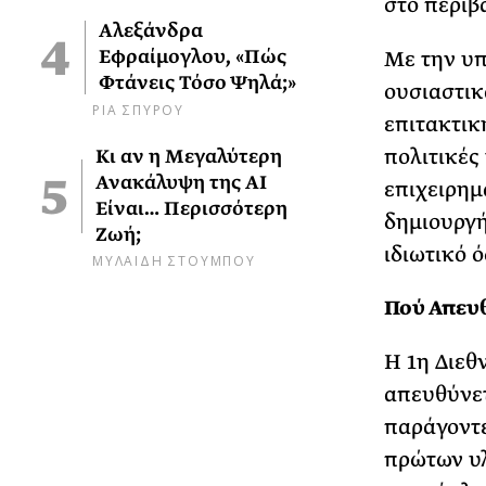
στο περιβ
Αλεξάνδρα
Εφραίμογλου, «Πώς
Με την υπ
Φτάνεις Τόσο Ψηλά;»
ουσιαστικ
ΡΙΑ ΣΠΥΡΟΥ
επιτακτικ
πολιτικές
Κι αν η Μεγαλύτερη
Ανακάλυψη της AI
επιχειρημ
Είναι… Περισσότερη
δημιουργή
Ζωή;
ιδιωτικό ό
ΜΥΛΑΙΔΗ ΣΤΟΥΜΠΟΥ
Πού Απευ
Η 1η Διεθ
απευθύνετ
παράγοντε
πρώτων υλ