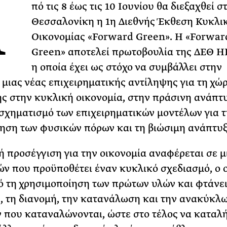
Α
πό τις 8 έως τις 10 Ιουνίου θα διεξαχθεί σ
31 ΙΟΥΛΙΟΥ 2026
Θεσσαλονίκη η 1η Διεθνής Έκθεση Κυκλι
Το Καλοκαίρι πο
Οικονομίας «Forward Green». Η «Forwar
Φωτογραφίζεται
Green» αποτελεί πρωτοβουλία της ΔΕΘ 
Ακόμη Αρχίσει
η οποία έχει ως στόχο να συμβάλλει στην
ΡΙΑ ΣΠΥΡΟΥ
μιας νέας επιχειρηματικής αντίληψης για τη χώρ
ς στην κυκλική οικονομία, στην πράσινη ανάπτυ
σχηματισμό των επιχειρηματικών μοντέλων για 
ηση των φυσικών πόρων και τη βιώσιμη ανάπτυξ
ή προσέγγιση για την οικονομία αναφέρεται σε μ
ών που προϋποθέτει έναν κυκλικό σχεδιασμό, ο 
ό τη χρησιμοποίηση των πρώτων υλών και φτάνει
 τη διανομή, την κατανάλωση και την ανακύκλ
 που καταναλώνονται, ώστε στο τέλος να καταλ