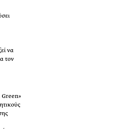
ύσει
ν
ν
η
εί να
α τον
d Green»
νητικούς
σης