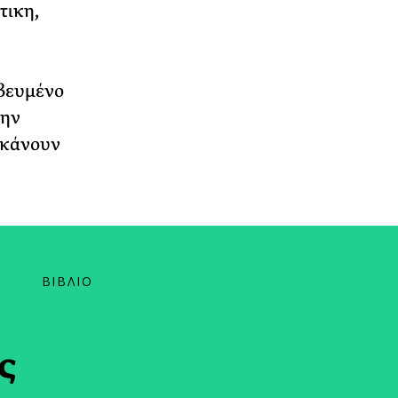
τικη,
αβευμένο
την
 κάνουν
ΒΙΒΛΙΟ
ς