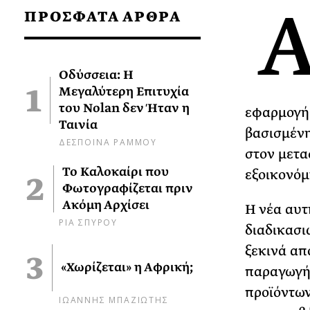
ΠΡΟΣΦΑΤΑ ΑΡΘΡΑ
Οδύσσεια: Η
Μεγαλύτερη Επιτυχία
του Nolan δεν Ήταν η
εφαρμογή 
Ταινία
βασισμένη
ΔΕΣΠΟΙΝΑ ΡΑΜΜΟΥ
στον μετα
Το Καλοκαίρι που
εξοικονόμ
Φωτογραφίζεται πριν
Ακόμη Αρχίσει
Η νέα αυτ
ΡΙΑ ΣΠΥΡΟΥ
διαδικασι
ξεκινά απ
«Χωρίζεται» η Αφρική;
παραγωγή,
προϊόντων
ΙΩΑΝΝΗΣ ΜΠΑΖΙΩΤΗΣ