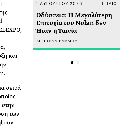
τη
ΚΟΙΝΩΝΙΑ
1 ΑΥΓΟΥΣΤΟΥ 2026
ΒΙΒΛΙΟ
31
κής
υ
Οδύσσεια: Η Μεγαλύτερη
Το
d
 πριν
Επιτυχία του Nolan δεν
Φω
HELEXPO,
Ήταν η Ταινία
Ακ
ΔΕΣΠΟΙΝΑ ΡΑΜΜΟΥ
ΡΙ
α,
ξη και
την
η.
ια σειρά
οποίος
 στην
ωση των
ήξουν