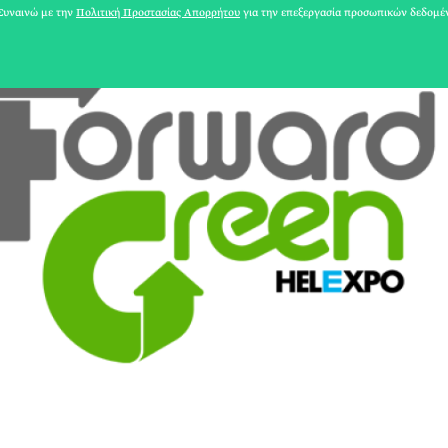
υναινώ με την
Πολιτική Προστασίας Απορρήτου
για την επεξεργασία προσωπικών δεδομέ