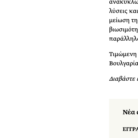
ανακύκλωσ
λύσεις κα
μείωση τη
βιωσιμότη
παράλληλα
Τιμώμενη 
Βουλγαρία
Διαβάστε 
Νέα 
ΕΓΓΡ