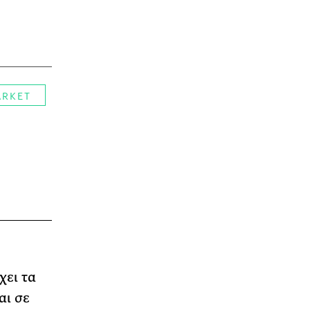
ARKET
χει τα
αι σε