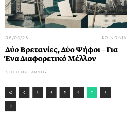
06/05/26
ΚΟΙΝΩΝΙΑ
Δύο Βρετανίες, Δύο Ψήφοι – Για
Ένα Διαφορετικό Μέλλον
ΔΕΣΠΟΙΝΑ ΡΑΜΜΟΥ
3
4
5
6
7
8