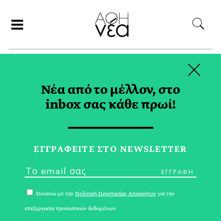
×
ΑΝΑΖΗΤΗΣΗ
Νέα από το μέλλον, στο
inbox σας κάθε πρωί!
ΜΑΙΟΣ 2026
ΕΓΓPΑΦΕΙΤΕ ΣΤΟ NEWSLETTER
Συναινώ με την
Πολιτική Προστασίας Απορρήτου
για την
επεξεργασία προσωπικών δεδομένων.