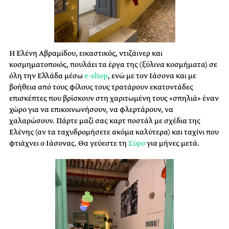
Η Ελένη Αβραμίδου, εικαστικός, ντιζάινερ και
κοσμηματοποιός, πουλάει τα έργα της (ξύλινα κοσμήματα) σε
όλη την Ελλάδα μέσω
e-shop
, ενώ με τον Ιάσονα και με
βοήθεια από τους φίλους τους τρατάρουν εκατοντάδες
επισκέπτες που βρίσκουν στη χαριτωμένη τους «σπηλιά» έναν
χώρο για να επικοινωνήσουν, να φλερτάρουν, να
χαλαρώσουν. Πάρτε μαζί σας καρτ ποστάλ με σχέδια της
Ελένης (αν τα ταχυδρομήσετε ακόμα καλύτερα) και ταχίνι που
φτιάχνει ο Ιάσονας. Θα γεύεστε τη
Σύρο
για μήνες μετά.