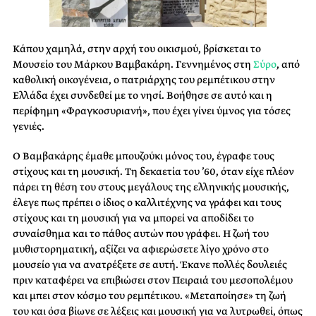
Κάπου χαμηλά, στην αρχή του οικισμού, βρίσκεται το
Μουσείο του Μάρκου Βαμβακάρη. Γεννημένος στη
Σύρο
, από
καθολική οικογένεια, ο πατριάρχης του ρεμπέτικου στην
Ελλάδα έχει συνδεθεί με το νησί. Βοήθησε σε αυτό και η
περίφημη «Φραγκοσυριανή», που έχει γίνει ύμνος για τόσες
γενιές.
Ο Βαμβακάρης έμαθε μπουζούκι μόνος του, έγραφε τους
στίχους και τη μουσική. Τη δεκαετία του ’60, όταν είχε πλέον
πάρει τη θέση του στους μεγάλους της ελληνικής μουσικής,
έλεγε πως πρέπει ο ίδιος ο καλλιτέχνης να γράφει και τους
στίχους και τη μουσική για να μπορεί να αποδίδει το
συναίσθημα και το πάθος αυτών που γράφει. Η ζωή του
μυθιστορηματική, αξίζει να αφιερώσετε λίγο χρόνο στο
μουσείο για να ανατρέξετε σε αυτή. Έκανε πολλές δουλειές
πριν καταφέρει να επιβιώσει στον Πειραιά του μεσοπολέμου
και μπει στον κόσμο του ρεμπέτικου. «Μεταποίησε» τη ζωή
του και όσα βίωνε σε λέξεις και μουσική για να λυτρωθεί, όπως