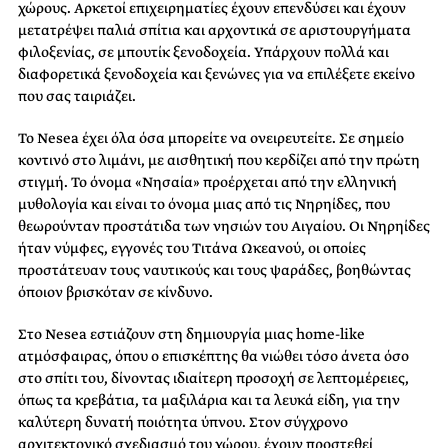
χώρους. Αρκετοί επιχειρηματίες έχουν επενδύσει και έχουν
μετατρέψει παλιά σπίτια και αρχοντικά σε αριστουργήματα
φιλοξενίας, σε μπουτίκ ξενοδοχεία. Υπάρχουν πολλά και
διαφορετικά ξενοδοχεία και ξενώνες για να επιλέξετε εκείνο
που σας ταιριάζει.
Το Νesea έχει όλα όσα μπορείτε να ονειρευτείτε. Σε σημείο
κοντινό στο λιμάνι, με αισθητική που κερδίζει από την πρώτη
στιγμή. Το όνομα «Νησαία» προέρχεται από την ελληνική
μυθολογία και είναι το όνομα μιας από τις Νηρηίδες, που
θεωρούνταν προστάτιδα των νησιών του Αιγαίου. Οι Νηρηίδες
ήταν νύμφες, εγγονές του Τιτάνα Ωκεανού, οι οποίες
προστάτευαν τους ναυτικούς και τους ψαράδες, βοηθώντας
όποιον βρισκόταν σε κίνδυνο.
Στo Νesea εστιάζουν στη δημιουργία μιας home-like
ατμόσφαιρας, όπου ο επισκέπτης θα νιώθει τόσο άνετα όσο
στο σπίτι του, δίνοντας ιδιαίτερη προσοχή σε λεπτομέρειες,
όπως τα κρεβάτια, τα μαξιλάρια και τα λευκά είδη, για την
καλύτερη δυνατή ποιότητα ύπνου. Στον σύγχρονο
αρχιτεκτονικό σχεδιασμό του χώρου, έχουν προστεθεί