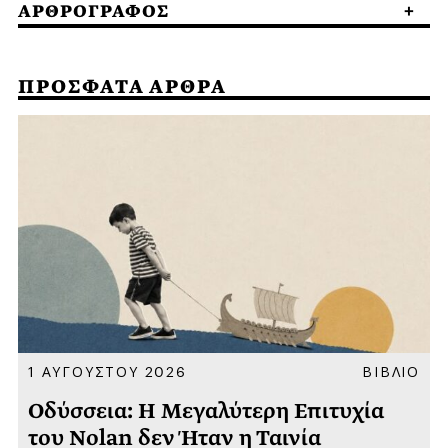
ΑΡΘΡΟΓΡΑΦΟΣ
ΠΡΟΣΦΑΤΑ ΑΡΘΡΑ
Α
1 ΑΥΓΟΥΣΤΟΥ 2026
ΒΙΒΛΙΟ
Οδύσσεια: Η Μεγαλύτερη Επιτυχία
του Nolan δεν Ήταν η Ταινία