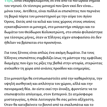
Ύδρα
, είναι σκαρφαλωμένος σε ένα από τα πιο ωραία σημεία
του νησιού. Οι τέσσερις μοναχοί που ζουν εκεί δεν είναι…
μόνοι τους. Αντίθετα, είναι πολλοί οι επισκέπτες που περνάνε
τη βαριά πόρτα του μοναστηριού με την αύρα του Αγίου
Όρους. Εκτός από τα κελιά και τους χώρους στους οποίους
εγκαταβιώνουν οι μοναχοί, στο μοναστήρι υπάρχει και το
δωμάτιο του Θεόδωρου Κολοκοτρώνη, στο οποίο φυλακίστηκε
για τέσσερις μήνες, όταν οι Έλληνες είχαν αποφασίσει ότι δεν
ήθελαν να βρίσκεται στο προσκήνιο.
Για τους ξένους είναι απλώς ένα ακόμη δωμάτιο. Για τους
Έλληνες επισκέπτες συμβολίζει ίσως τη μάστιγα της εμφύλιας
διαμάχης που έχει τις ρίζες της βαθιά στην ιστορία, στερώντας
ανέκαθεν τη χώρα από ανάσες προόδου και ευημερίας.
Στο μοναστήρι θα εντυπωσιαστείτε από την καθαριότητα, την
υψηλή αισθητική και απλότητα του χώρου, αλλά και την
πανοραμική θέα. Αν είστε εκεί την άνοιξη, φροντίστε να το
επισκεφτείτε απόγευμα, στον Εσπερινό. Σε ατμόσφαιρα
μυσταγωγίας, η Θεία Λειτουργία θα σας μείνει αξέχαστη.
Όταν θα κατεβαίνετε το βουνό από τα σκαλοπάτια και το