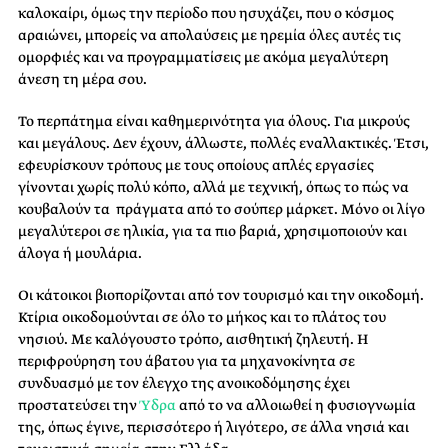
καλοκαίρι, όμως την περίοδο που ησυχάζει, που ο κόσμος
αραιώνει, μπορείς να απολαύσεις με ηρεμία όλες αυτές τις
ομορφιές και να προγραμματίσεις με ακόμα μεγαλύτερη
άνεση τη μέρα σου.
Το περπάτημα είναι καθημερινότητα για όλους. Για μικρούς
και μεγάλους. Δεν έχουν, άλλωστε, πολλές εναλλακτικές. Έτσι,
εφευρίσκουν τρόπους με τους οποίους απλές εργασίες
γίνονται χωρίς πολύ κόπο, αλλά με τεχνική, όπως το πώς να
κουβαλούν τα πράγματα από το σούπερ μάρκετ. Μόνο οι λίγο
μεγαλύτεροι σε ηλικία, για τα πιο βαριά, χρησιμοποιούν και
άλογα ή μουλάρια.
Οι κάτοικοι βιοπορίζονται από τον τουρισμό και την οικοδομή.
Κτίρια οικοδομούνται σε όλο το μήκος και το πλάτος του
νησιού. Με καλόγουστο τρόπο, αισθητική ζηλευτή. Η
περιφρούρηση του άβατου για τα μηχανοκίνητα σε
συνδυασμό με τον έλεγχο της ανοικοδόμησης έχει
προστατεύσει την
Ύδρα
από το να αλλοιωθεί η φυσιογνωμία
της, όπως έγινε, περισσότερο ή λιγότερο, σε άλλα νησιά και