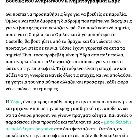
Βουτιές που Αναβιώνουν Κινηματογραφικά Καρέ
Θα πρέπει να προσπαθήσεις λίγο για να βρεθείς σε παραλία.
Όμως είναι πολύ όμορφη η διαδρομή που πρέπει να διασχίσεις
για να βουτήξεις στα γαλάζια νερά. Στα πολύ κοντινά σημεία,
που είναι η Σπηλιά και ο Όμιλος και λίγο μακρύτερα το
Castello, θα βουτήξετε από τα βράχια και θα νιώσετε σαν
πρωταγωνιστές σε ταινία. Τόσες έχουν γυριστεί σε αυτά τα
σημεία! Είναι τόσο προβεβλημένη η Ύδρα από πολύ παλιά,
που αναρωτιέσαι τι άλλο χρειάζεται κάποιος για να πειστεί
ώστε να την επισκεφτεί. Το ζητούμενο είναι η εποχή, αν και
αξίζει να τη γνωρίσει κανείς όλες τις εποχές, και να απολαύσει
τη γοητεία του νησιού που αλλάζει και προσφέρει κάθε φορά
νέες εικόνες και εμπειρίες.
Η
Ύδρα
, ένας μικρός παράδεισος με την απουσία αυτοκινήτων
και μηχανών και με την υπέροχη αισθητική της, αποδεικνύει
ότι τα όνειρα μπορούν να γίνουν πραγματικότητα. Και αυτός ο
παράδεισος είναι προσιτός και πολύ κοντά μας –
με το δελφίνι
σε πολύ λιγότερο χρόνο
από όσο φαντάζεστε. Ωστόσο, αν
επιλέξετε να την επισκεφτείτε εκτός σεζόν, θα δυσκολευτείτε