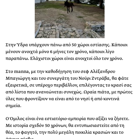
Στην Ύδρα υπάρχουν πάνω από 50 χώροι εστίασης. Κάποιοι
μένουν ανοιχτά μόνο 6 μήνες τον χρόνο, κάποιοι λίγο
παραπάνω. Ελάχιστοι χώροι είναι ανοιχτοί όλο τον χρόνο.
Στο manna, με την καθοδήγηση του σεφ Αλέξανδρου
Μπαγιώργη και του συνεργάτη του Νούρι Ζντράβα, θα φάτε
εξαιρετικά, σε υπέροχο περιβάλλον, επιλέγοντας το κρασί σας
από λίστα που ανανεώνεται συνεχώς. Ωραία πιάτα, με πρώτες
ύλες που φροντίζουν να είναι από το νησί ή από κοντινά
σημεία.
Ο Όμιλος είναι ένα εστιατόριο-εμπειρία που αξίζει να ζήσετε.
Με ιστορία σχεδόν 50 χρόνων, θα εντυπωσιαστείτε από τη
θέα, το φαγητό, την πολύ μεγάλη ποικιλία κρασιών και το