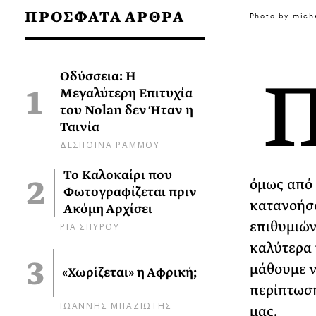
ΠΡΟΣΦΑΤΑ ΑΡΘΡΑ
Photo by mich
Οδύσσεια: Η
Μεγαλύτερη Επιτυχία
του Nolan δεν Ήταν η
Ταινία
ΔΕΣΠΟΙΝΑ ΡΑΜΜΟΥ
Το Καλοκαίρι που
όμως από 
Φωτογραφίζεται πριν
κατανοήσο
Ακόμη Αρχίσει
επιθυμιών
ΡΙΑ ΣΠΥΡΟΥ
καλύτερα 
μάθουμε ν
«Χωρίζεται» η Αφρική;
περίπτωση
ΙΩΑΝΝΗΣ ΜΠΑΖΙΩΤΗΣ
μας.