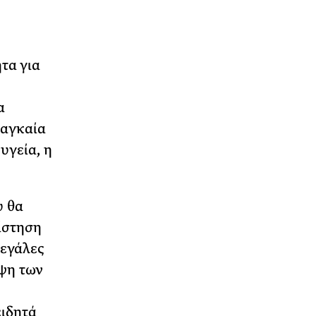
τα για
α
ναγκαία
υγεία, η
υ θα
ίστηση
μεγάλες
υψη των
ειδητά