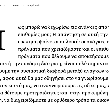
31 ΙΟΥΛΙΟΥ 2026
eile dot com on Unsplash
Το Καλοκαίρι πο
Φωτογραφίζεται
Π
Ακόμη Αρχίσει
ώς μπορώ να ξεχωρίσω τις ανάγκες από 
επιθυμίες μου; Η απάντηση σε αυτή την
ΡΙΑ ΣΠΥΡΟΥ
ερώτηση φαίνεται απλοϊκή: οι ανάγκες ε
πράγματα που χρειαζόμαστε και οι επιθυ
πράγματα που θέλουμε να αποκτήσουμε
αυτή την ευνόητη διάκριση, είναι πολύ σημαντικ
υμε την ουσιαστική διαφορά μεταξύ αναγκών κ
, αφού αυτό θα μας οδηγήσει στο να γνωρίσουμε
τον εαυτό μας, να αναγνωρίσουμε τις αξίες μας, 
α θέτουμε προτεραιότητες και, στην προκειμένη
, να διαχειριζόμαστε με ορθότερο τρόπο τα οικο