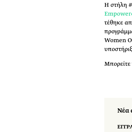
Η στήλη #
Empower
τέθηκε απ
προγράμμα
Women On 
υποστήριξ
Μπορείτε 
Νέα 
ΕΓΓΡ