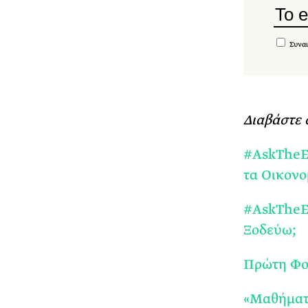
Συναι
Διαβάστε 
#AskTheEx
τα Οικονο
#AskTheEx
Ξοδεύω;
Πρώτη Φορ
«Μαθήματα