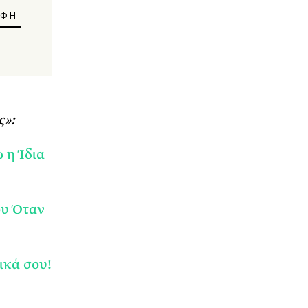
ς»:
 η Ίδια
ου Όταν
ικά σου!