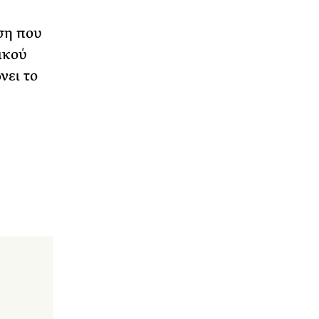
ση που
ικού
νει το