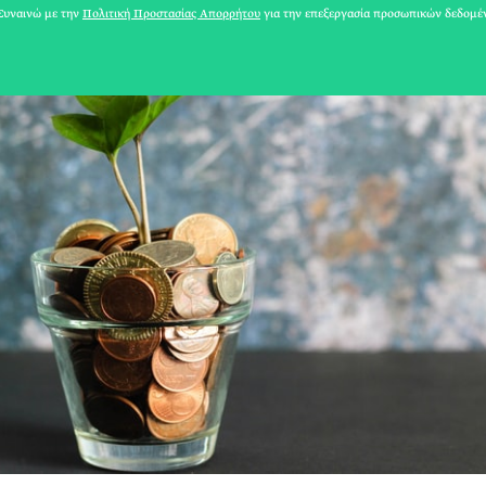
υναινώ με την
Πολιτική Προστασίας Απορρήτου
για την επεξεργασία προσωπικών δεδομέ