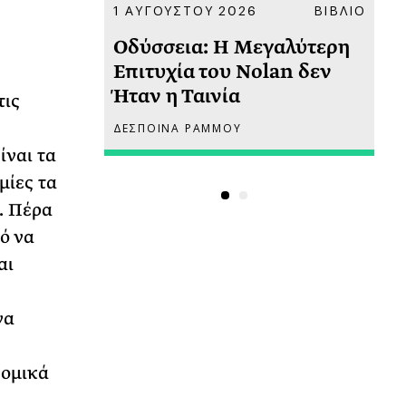
ΚΟΙΝΩΝΙΑ
1 ΑΥΓΟΥΣΤΟΥ 2026
ΒΙΒΛΙΟ
31
υ
Οδύσσεια: Η Μεγαλύτερη
Το
 πριν
Επιτυχία του Nolan δεν
Φω
Ήταν η Ταινία
Ακ
τις
ΔΕΣΠΟΙΝΑ ΡΑΜΜΟΥ
ΡΙ
ίναι τα
μίες τα
. Πέρα
ό να
αι
να
νομικά