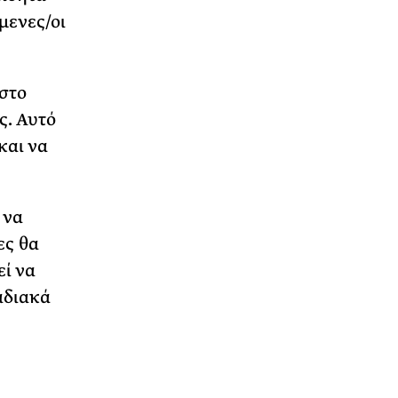
μενες/οι
στο
ς. Αυτό
και να
 να
ες θα
εί να
αδιακά