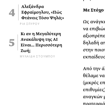
Αλεξάνδρα
Με Στόχο 
Εφραίμογλου, «Πώς
Φτάνεις Τόσο Ψηλά;»
Ως ανάγκε
ΡΙΑ ΣΠΥΡΟΥ
να επιβιώ
Κι αν η Μεγαλύτερη
αξιοπρέπε
Ανακάλυψη της AI
δηλαδή απ
Είναι… Περισσότερη
στην ποιο
Ζωή;
εκπαίδευσ
ΜΥΛΑΙΔΗ ΣΤΟΥΜΠΟΥ
Από την ά
θέλαμε να
(μικρές ε
επιθυμίες
αναγκών μ
προτεραιό