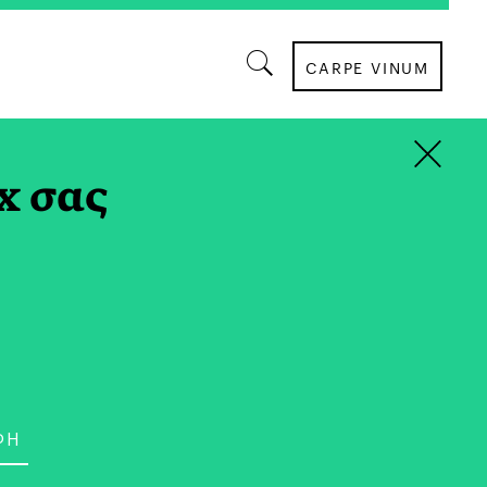
CARPE VINUM
×
ΙΚΟΝΟΜΙΑ
x σας
ες