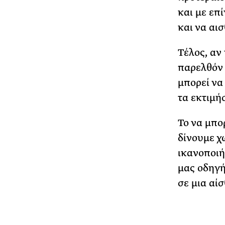
και με επ
και να αι
Τέλος, αν
παρελθόν 
μπορεί να
τα εκτιμή
Το να μπο
δίνουμε χ
ικανοποιή
μας οδηγή
σε μια αί