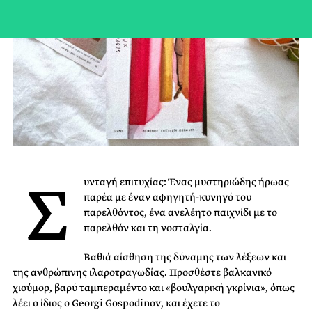
Σ
υνταγή επιτυχίας: Ένας μυστηριώδης ήρωας
παρέα με έναν αφηγητή-κυνηγό του
παρελθόντος, ένα ανελέητο παιχνίδι με το
παρελθόν και τη νοσταλγία.
Βαθιά αίσθηση της δύναμης των λέξεων και
της ανθρώπινης ιλαροτραγωδίας. Προσθέστε βαλκανικό
χιούμορ, βαρύ ταμπεραμέντο και «βουλγαρική γκρίνια», όπως
λέει ο ίδιος ο Georgi Gospodinov, και έχετε το