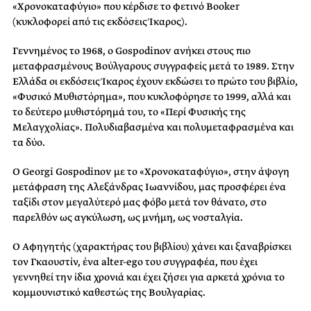
«Χρονοκαταφύγιο» που κέρδισε το φετινό Booker
(κυκλοφορεί από τις εκδόσεις Ίκαρος).
Γεννημένος το 1968, ο Gospodinov ανήκει στους πιο
μεταφρασμένους Βούλγαρους συγγραφείς μετά το 1989. Στην
Ελλάδα οι εκδόσεις Ίκαρος έχουν εκδώσει το πρώτο του βιβλίο,
«Φυσικό Μυθιστόρημα», που κυκλοφόρησε το 1999, αλλά και
το δεύτερο μυθιστόρημά του, το «Περί Φυσικής της
Μελαγχολίας». Πολυδιαβασμένα και πολυμεταφρασμένα και
τα δύο.
Ο Georgi Gospodinov με το «Χρονοκαταφύγιο», στην άψογη
μετάφραση της Αλεξάνδρας Ιωαννίδου, μας προσφέρει ένα
ταξίδι στον μεγαλύτερό μας φόβο μετά τον θάνατο, στο
παρελθόν ως αγκύλωση, ως μνήμη, ως νοσταλγία.
Ο Αφηγητής (χαρακτήρας του βιβλίου) χάνει και ξαναβρίσκει
τον Γκαουστίν, ένα alter-ego του συγγραφέα, που έχει
γεννηθεί την ίδια χρονιά και έχει ζήσει για αρκετά χρόνια το
κομμουνιστικό καθεστώς της Βουλγαρίας.