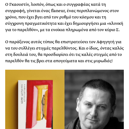
Ο Γκαουστίν, λοιπόν, όπως και ο συγγραφέας κατά τη
συγγραφή, γίνεται ένας flaneur, ένας περιπλανώμενος στον
χρόνο, που έχει βγει από τον ρυθμό του κόσμου και τη
σύγχρονη πραγματικότητα και έχει δημιουργήσει μια «κλινική
για το παρελθόν», με τα ενοίκια πληρωμένα από τον κύριο Σ.
Ο παράξενος αυτός τύπος θα επιστρατεύσει τον Αφηγητή για
να του συλλέγει στιγμές παρελθόντος. Και ο ίδιος, όντας καλός
στη δουλειά του, θα προσδιορίσει ότι τις καλές στιγμές από το
παρελθόν θα τις βρει στα απογεύματα και στις μυρωδιές!