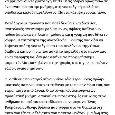
να βρει τον συνταγματάρχη Kurtz. Μας οδηγεί όμως πίσω σε
ένα ανάποδο ποτάμι μνήμης, στη νοσταλγική φωλιά του
υποθετικά καλού παρελθόντος. Πάντα κάτι ψάχνουμε πίσω.
Κατάλογοι με προϊόντα που ποτέ δεν θα είναι δικά σου,
ανατολικές αντιγραφές ραδιοφώνων, αφίσες Βούλγαρων
ποδοσφαιριστών, η ξύλινη γλώσσα και η γραμμή που δίνει το
κόμμα. Η ταυτότητα της Ανατολικής Ευρώπης πασχίζει να
ξεφύγει από τη νοσταλγία και τους κινδύνους της. Όπως
διάβασα κάπου, η βία που ασκεί το παρελθόν στο παρόν μας
είναι αφόρητη και δεν μας αφήνει να προχωρήσουμε
μπροστά. Μας καθηλώνει στην ηρεμία, στο σίγουρο, σε έναν
τάφο συναισθημάτων.
Οι ασθενείς που παρελαύνουν είναι ιδιαίτεροι. Ένας πρώην
μυστικός αστυνομικός καταφθάνει με το πρώην θύμα του, που
τώρα πάσχει από άνοια. Ο αστυνομικός λειτουργεί ως
προσθετική μνήμη, αποκαθιστώντας στιγμές ευτυχίας στον
άνθρωπο που κάποτε καταδίωκε και ενημέρωνε. Ένας
Ρουμάνος ασθενής βρίσκει παρηγοριά στο να θυμάται όχι
αυτό που έζησε, αλλά αυτό που φαντασιωνόταν: μια ζωή στις