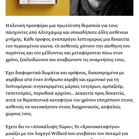
Η κλινική προσφέρει μια πρωτότυπη θεραπεία για τους
πάσχοντες από Αλτσχάιμερ και οποιαδήποτε άλλη ασθένεια
μνήμης. Κάθε όροφος αναπαράγει λεπτομερώς μια δεκαετία
του περασμένου αιώνα. Οι ασθενείς χάνουν την αίσθηση του
παρόντος και του μέλλοντος και μεταφέρονται πίσω στον
χρόνο, ξεκλειδώνουν και αναβιώνουν τις αναμνήσεις τους.
Έχει διαφορετικά δωμάτια και ορόφους, διακοσμημένα με
ακρίβεια από έναν άνθρωπο ακριβή και εμμονικό για τη
λεπτομέρεια: συγκεκριμένες μάρκες τσιγάρων, αμπαζούρ,
ταπετσαρίες, περιοδικά αρχείου… Δεκαετία προς δεκαετία,
αυτά τα θεραπευτικά καταφύγια του χρόνου επιτρέπουν στους
ασθενείς να κατοικήσουν στους διαχρονικούς, ασφαλείς
χώρους τους.
Έχετε δει το «Αποκάλυψη Τώρα»; To «Χρονοκαταφύγιο»
μοιάζει με τον λοχαγό Willard που ανεβαίνει τον ποταμό για