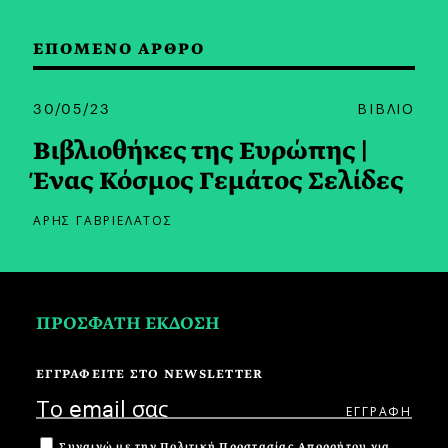
ΕΠΟΜΕΝΟ ΑΡΘΡΟ
30/05/23
ΒΙΒΛΙΟ
Βιβλιοθήκες της Ευρώπης |
Ένας Κόσμος Γεμάτος Σελίδες
ΑΡΗΣ ΓΑΒΡΙΕΛΑΤΟΣ
ΠΡΟΣΦΑΤΗ ΕΚΔΟΣΗ
ΕΓΓΡΑΦΕΙΤΕ ΣΤΟ NEWSLETTER
Συναινώ με την
Πολιτική Προστασίας Απορρήτου
για