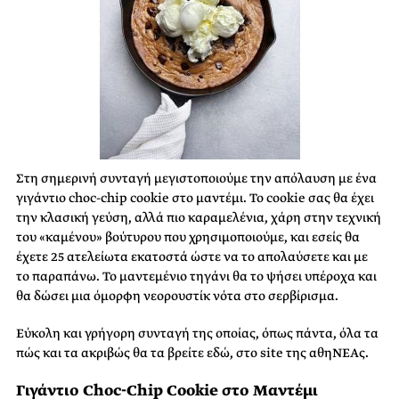
Στη σημερινή συνταγή μεγιστοποιούμε την απόλαυση με ένα
γιγάντιο choc-chip cookie στο μαντέμι. Το cookie σας θα έχει
την κλασική γεύση, αλλά πιο καραμελένια, χάρη στην τεχνική
του «καμένου» βούτυρου που χρησιμοποιούμε, και εσείς θα
έχετε 25 ατελείωτα εκατοστά ώστε να το απολαύσετε και με
το παραπάνω. Το μαντεμένιο τηγάνι θα το ψήσει υπέροχα και
θα δώσει μια όμορφη νεορουστίκ νότα στο σερβίρισμα.
Εύκολη και γρήγορη συνταγή της οποίας, όπως πάντα, όλα τα
πώς και τα ακριβώς θα τα βρείτε εδώ, στο site της αθηΝΕΑς.
Γιγάντιο Choc-Chip Cookie στο Μαντέμι