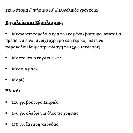
Για 6 άτομα // Ψήσιμο 18’ // Συνολικός χρόνος 35’
Εργαλεία και Εξοπλισμός:
Μικρό κατσαρολάκι (για το «καμένο» βούτυρο, οπότε θα
πρέπει να είναι ανοιχτόχρωμο εσωτερικά, ώστε να
παρακολουθούμε την αλλαγή του χρώματός του)
Μαντεμένιο τηγάνι 25 εκ.
Μεσαίο μπολ
Μαρίζ
Υλικά:
120 γρ. βούτυρο Lurpak
140 γρ. αλεύρι για όλες τις χρήσεις
170 γρ. ζάχαρη καρύδας