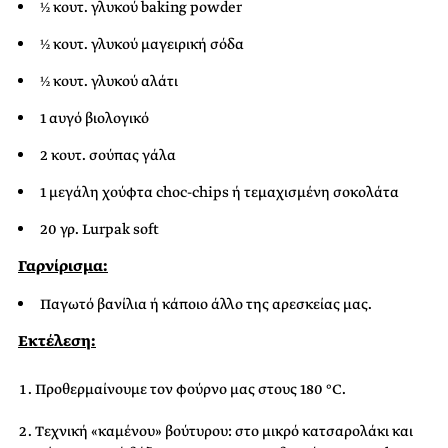
½ κουτ. γλυκού baking powder
½ κουτ. γλυκού μαγειρική σόδα
½ κουτ. γλυκού αλάτι
1 αυγό βιολογικό
2 κουτ. σούπας γάλα
1 μεγάλη χούφτα choc-chips ή τεμαχισμένη σοκολάτα
20 γρ. Lurpak soft
Γαρνίρισμα:
Παγωτό βανίλια ή κάποιο άλλο της αρεσκείας μας.
Εκτέλεση:
Προθερμαίνουμε τον φούρνο μας στους 180 °C.
Τεχνική «καμένου» βούτυρου: στο μικρό κατσαρολάκι και