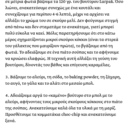
σε μέτρια φωτιά βάζουμε τα 120 γρ. του βουτύρου Lurpak. Όσο
λιώνει, ανακατεύουμε συνεχώς με ένα κουτάλι και
συνεχίζουμε για περίπου 4-6 λεπτά, μέχρι να αρχίσει να
αλλάζει το χρώμα του σε σκούρο μελί. Δεν φεύγουμε στιγμή
από πάνω και δεν σταματάμε το ανακάτεμα, γιατί μπορεί
πολύ εύκολα να καεί. Μόλις παρατηρήσουμε ότι στο κάτω
μέρος σχηματίζονται μικροί σκούροι κόκκοι (είναι τα στερεά
του γάλακτος που μαυρίζουν πρώτα), το βγάζουμε από τη
φωτιά. Το αδειάζουμε σε ένα πιάτο σούπας και το αφήνουμε
να κρυώσει ελαφρώς. Η τεχνική αυτή αλλάζει τη γεύση του
βουτύρου, δίνοντάς του βάθος και επίγευση καραμέλας.
Βάζουμε το αλεύρι, τη σόδα, το baking powder, τη ζάχαρη,
το αυγό, το γάλα και το αλάτι στο μεσαίο μπολ.
Αδειάζουμε αργά το «καμένο» βούτυρο στο μπολ με το
αλεύρι, αφήνοντας τους μικρούς σκούρους κόκκους στο πιάτο
της σούπας. Ανακατεύουμε καλά όλα τα υλικά με τη μαρίζ.
Προσθέτουμε τα κομματάκια choc-chip και ανακατεύουμε
ξανά.