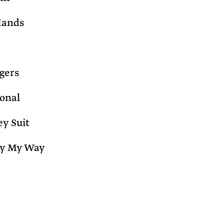
Hands
gers
ional
ey Suit
ay My Way