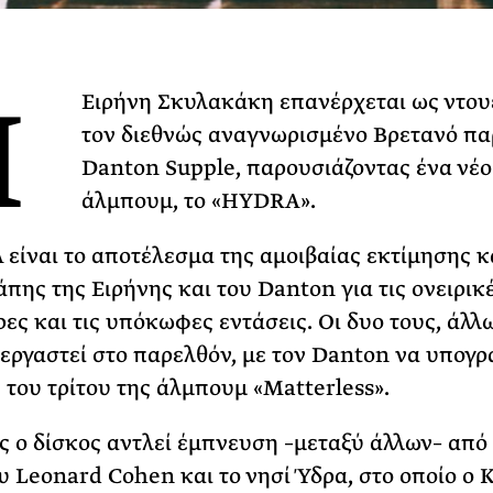
Φωτογραφίζεται
Ακόμη Αρχίσει
Η
ΡΙΑ ΣΠΥΡΟΥ
Ειρήνη Σκυλακάκη επανέρχεται ως ντου
τον διεθνώς αναγνωρισμένο Βρετανό π
Danton Supple, παρουσιάζοντας ένα νέο
άλμπουμ, το «HYDRA».
είναι το αποτέλεσμα της αμοιβαίας εκτίμησης κ
άπης της Ειρήνης και του Danton για τις ονειρικ
ες και τις υπόκωφες εντάσεις. Οι δυο τους, άλλ
εργαστεί στο παρελθόν, με τον Danton να υπογρ
του τρίτου της άλμπουμ «Matterless».
 ο δίσκος αντλεί έμπνευση –μεταξύ άλλων– από
υ Leonard Cohen και το νησί Ύδρα, στο οποίο ο 