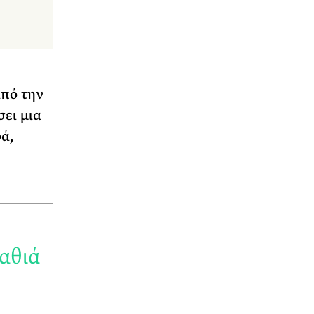
από την
ει μια
ά,
βαθιά