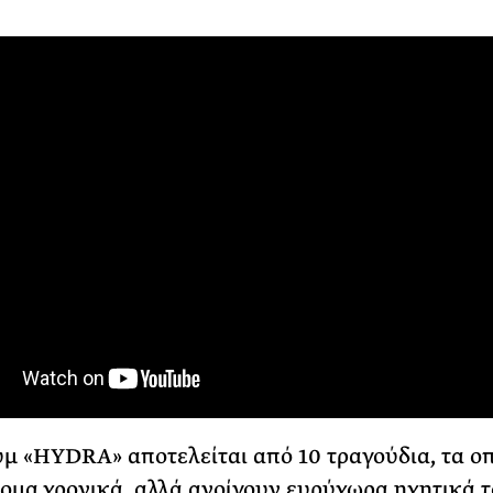
μ «HYDRA» αποτελείται από 10 τραγούδια, τα ο
τομα χρονικά, αλλά ανοίγουν ευρύχωρα ηχητικά τ