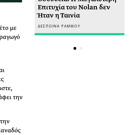
 πριν
Επιτυχία του Nolan δεν
Φω
Ήταν η Ταινία
Ακ
ΔΕΣΠΟΙΝΑ ΡΑΜΜΟΥ
ΡΙ
έτο με
αραγωγό
αι
ές
ωστε,
άφει την
 την
Καναδός