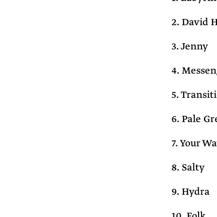
2. David 
3. Jenny
4. Messen
5. Transit
6. Pale Gr
7. Your W
8. Salty
9. Hydra
10. Folk