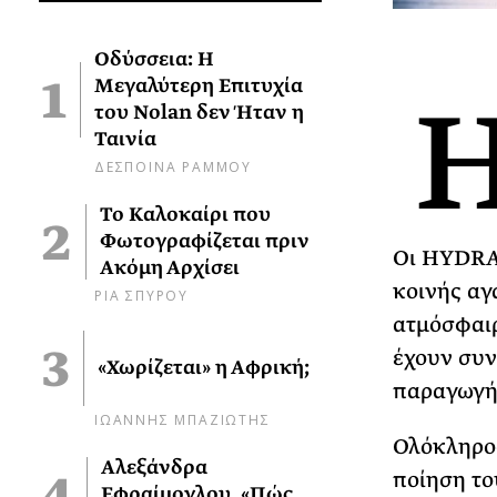
Οδύσσεια: Η
Μεγαλύτερη Επιτυχία
του Nolan δεν Ήταν η
Ταινία
ΔΕΣΠΟΙΝΑ ΡΑΜΜΟΥ
Το Καλοκαίρι που
Φωτογραφίζεται πριν
Οι HYDRA 
Ακόμη Αρχίσει
κοινής αγ
ΡΙΑ ΣΠΥΡΟΥ
ατμόσφαιρ
έχουν συν
«Χωρίζεται» η Αφρική;
παραγωγή 
ΙΩΑΝΝΗΣ ΜΠΑΖΙΩΤΗΣ
Ολόκληρος
Αλεξάνδρα
ποίηση το
Εφραίμογλου, «Πώς