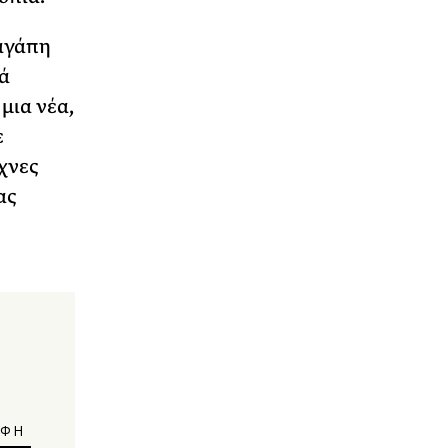
 αγάπη
ά
μια νέα,
ε
χνες
ας