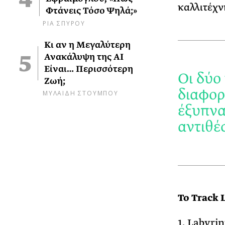
καλλιτέχν
Φτάνεις Τόσο Ψηλά;»
ΡΙΑ ΣΠΥΡΟΥ
Κι αν η Μεγαλύτερη
Ανακάλυψη της AI
Είναι… Περισσότερη
Οι δύο
Ζωή;
διαφορ
ΜΥΛΑΙΔΗ ΣΤΟΥΜΠΟΥ
έξυπνα
αντιθέσ
Το Track 
1. Labyri