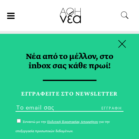
×
25/02/17
ΓΑΣΤΡΟΝΟΜΙΑ
Νέα από το μέλλον, στο
Κρασί & Σύγχρονη Τέχνη
inbox σας κάθε πρωί!
ΜΑΡΙΑ ΤΡΙΤΑΡΗ
ΕΓΓPΑΦΕΙΤΕ ΣΤΟ NEWSLETTER
Συναινώ με την
Πολιτική Προστασίας Απορρήτου
για την
επεξεργασία προσωπικών δεδομένων.