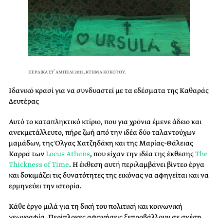
ΠΕΡΔΙΚΑ ΣΤ´ΑΜΠΕΛΙ 2015, ΚΤΗΜΑ ΚΟΚΟΤΟΥ.
Ιδανικό κρασί για να συνδυαστεί με τα εδέσματα της Καθαράς
Δευτέρας
Αυτό το καταπληκτικό κτίριο, που για χρόνια έμενε άδειο και
ανεκμετάλλευτο, πήρε ζωή από την ιδέα δύο ταλαντούχων
μαμάδων, της Όλγας Χατζηδάκη και της Μαρίας-Θάλειας
Καρρά των
Locus Athens
, που είχαν την ιδέα της έκθεσης
The
Thickness of Time
. H έκθεση αυτή περιλαμβάνει βίντεο έργα
και δοκιμάζει τις δυνατότητες της εικόνας να αφηγείται και να
ερμηνεύει την ιστορία.
Κάθε έργο μιλά για τη δική του πολιτική και κοινωνική
γεωγραφία. Περίπλοκες αφηγήσεις ξεπροβάλλουν σε σχέση