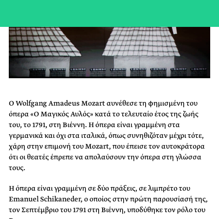
Ο Wolfgang Amadeus Mozart αυνέθεσε τη φημισμένη του
όπερα «Ο Μαγικός Αυλός» κατά το τελευταίο έτος της ζωής
του, το 1791, στη Βιέννη. Η όπερα είναι γραμμένη στα
γερμανικά και όχι στα ιταλικά, όπως συνηθιζόταν μέχρι τότε,
χάρη στην επιμονή του Mozart, που έπεισε τον αυτοκράτορα
ότι οι θεατές έπρεπε να απολαύσουν την όπερα στη γλώσσα
τους.
Η όπερα είναι γραμμένη σε δύο πράξεις, σε λιμπρέτο του
Emanuel Schikaneder, ο οποίος στην πρώτη παρουσίασή της,
τον Σεπτέμβριο του 1791 στη Βιέννη, υποδύθηκε τον ρόλο του