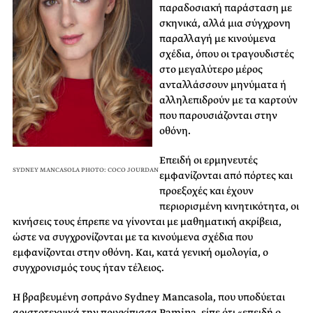
παραδοσιακή παράσταση με
σκηνικά, αλλά μια σύγχρονη
παραλλαγή με κινούμενα
σχέδια, όπου οι τραγουδιστές
στο μεγαλύτερο μέρος
ανταλλάσσουν μηνύματα ή
αλληλεπιδρούν με τα καρτούν
που παρουσιάζονται στην
οθόνη.
Επειδή οι ερμηνευτές
SYDNEY MANCASOLA PHOTO: COCO JOURDAN
εμφανίζονται από πόρτες και
προεξοχές και έχουν
περιορισμένη κινητικότητα, οι
κινήσεις τους έπρεπε να γίνονται με μαθηματική ακρίβεια,
ώστε να συγχρονίζονται με τα κινούμενα σχέδια που
εμφανίζονται στην οθόνη. Και, κατά γενική ομολογία, ο
συγχρονισμός τους ήταν τέλειος.
Η βραβευμένη σοπράνο Sydney Mancasola, που υποδύεται
αριστοτεχνικά την πριγκίπισσα Pamina, είπε ότι «επειδή ο