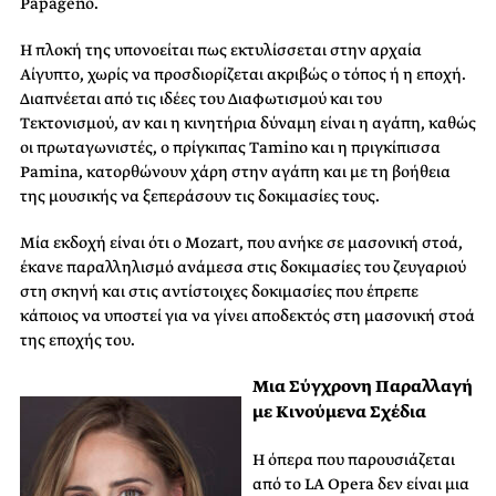
Papageno.
Η πλοκή της υπονοείται πως εκτυλίσσεται στην αρχαία
Αίγυπτο, χωρίς να προσδιορίζεται ακριβώς ο τόπος ή η εποχή.
Διαπνέεται από τις ιδέες του Διαφωτισμού και του
Τεκτονισμού, αν και η κινητήρια δύναμη είναι η αγάπη, καθώς
οι πρωταγωνιστές, ο πρίγκιπας Tamino και η πριγκίπισσα
Pamina, κατορθώνουν χάρη στην αγάπη και με τη βοήθεια
της μουσικής να ξεπεράσουν τις δοκιμασίες τους.
Μία εκδοχή είναι ότι ο Mozart, που ανήκε σε μασονική στοά,
έκανε παραλληλισμό ανάμεσα στις δοκιμασίες του ζευγαριού
στη σκηνή και στις αντίστοιχες δοκιμασίες που έπρεπε
κάποιος να υποστεί για να γίνει αποδεκτός στη μασονική στοά
της εποχής του.
Μια Σύγχρονη Παραλλαγή
με Κινούμενα Σχέδια
Η όπερα που παρουσιάζεται
από το LA Opera δεν είναι μια