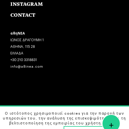
INSTAGRAM
CONTACT
αθηΝΕΑ
ΙΩΝΟΣ ΔΡΑΓΟΥΜΗ 1
ΑΘΗΝΑ, 115 28
ΕΛΛΑΔΑ
+30 210 3318831
info@a8inea.com
COPYRIGHT © 2026 αθηΝΕΑ, ALL RIGHTS RESERVED.
Ο ιστότοπος χρησιμοποιεί cookies για την παροχή των
υπηρεσιών του, την ανάλυση της επισκεψιμότητας και τη
+
DESIGN BY
G DESIGN STUDIO
. DEVELOPED BY
B LABS
.
βελτιστοποίηση της εμπειρίας του χρήστη. Μάθετε