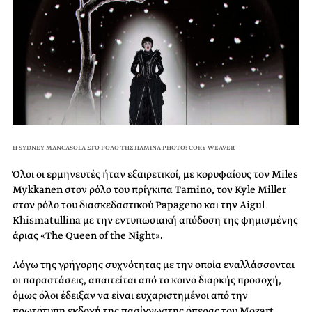
Η SYDNEY MANCASOLA ΣΤΟ ΡΟΛΟ ΤΗΣ ΠΑΜΙΝΑ PHOTO: CORY WEAVER
Όλοι οι ερμηνευτές ήταν εξαιρετικοί, με κορυφαίους τον Miles
Mykkanen στον ρόλο του πρίγκιπα Tamino, τον Kyle Miller
στον ρόλο του διασκεδαστικού Papageno και την Aigul
Khismatullina με την εντυπωσιακή απόδοση της φημισμένης
άριας «The Queen of the Night».
Λόγω της γρήγορης συχνότητας με την οποία εναλλάσσονται
οι παραστάσεις, απαιτείται από το κοινό διαρκής προσοχή,
όμως όλοι έδειξαν να είναι ευχαριστημένοι από την
πρωτότυπη εκδοχή της πασίγνωστης όπερας του Mozart,