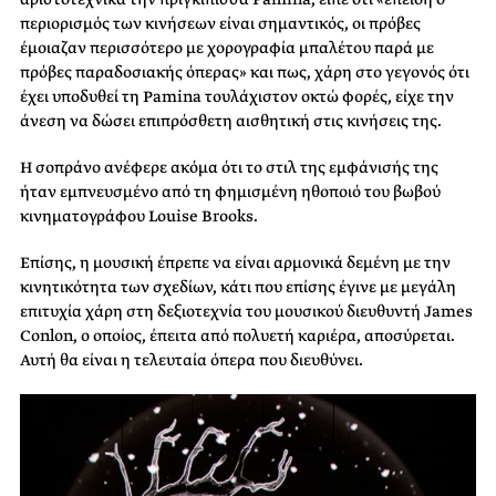
περιορισμός των κινήσεων είναι σημαντικός, οι πρόβες
έμοιαζαν περισσότερο με χορογραφία μπαλέτου παρά με
πρόβες παραδοσιακής όπερας» και πως, χάρη στο γεγονός ότι
έχει υποδυθεί τη Pamina τουλάχιστον οκτώ φορές, είχε την
άνεση να δώσει επιπρόσθετη αισθητική στις κινήσεις της.
Η σοπράνο ανέφερε ακόμα ότι το στιλ της εμφάνισής της
ήταν εμπνευσμένο από τη φημισμένη ηθοποιό του βωβού
κινηματογράφου Louise Brooks.
Επίσης, η μουσική έπρεπε να είναι αρμονικά δεμένη με την
κινητικότητα των σχεδίων, κάτι που επίσης έγινε με μεγάλη
επιτυχία χάρη στη δεξιοτεχνία του μουσικού διευθυντή James
Conlon, ο οποίος, έπειτα από πολυετή καριέρα, αποσύρεται.
Αυτή θα είναι η τελευταία όπερα που διευθύνει.