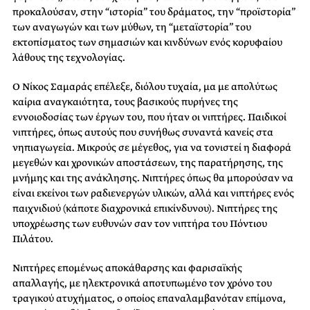
προκαλούσαν, στην “ιστορία” του δράματος, την “προϊστορία”
των αναγωγών και των μύθων, τη “μεταϊστορία” του
εκτοπίσματος των σημασιών και κινδύνων ενός κορυφαίου
λάθους της τεχνολογίας.
Ο Νίκος Σαμαράς επέλεξε, διόλου τυχαία, μα με απολύτως
καίρια αναγκαιότητα, τους βασικούς πυρήνες της
εννοιοδοσίας των έργων του, που ήταν οι νιπτήρες. Παιδικοί
νιπτήρες, όπως αυτούς που συνήθως συναντά κανείς στα
νηπιαγωγεία. Μικρούς σε μέγεθος, για να τονιστεί η διαφορά
μεγεθών και χρονικών αποστάσεων, της παρατήρησης, της
μνήμης και της ανάκλησης. Νιπτήρες όπως θα μπορούσαν να
είναι εκείνοι των ραδιενεργών υλικών, αλλά και νιπτήρες ενός
παιχνιδιού (κάποτε διαχρονικά επικίνδυνου). Νιπτήρες της
υποχρέωσης των ευθυνών σαν τον νιπτήρα του Πόντιου
Πιλάτου.
Νιπτήρες επομένως αποκάθαρσης και φαρισαϊκής
απαλλαγής, με ηλεκτρονικά αποτυπωμένο τον χρόνο του
τραγικού ατυχήματος, ο οποίος επαναλαμβανόταν επίμονα,