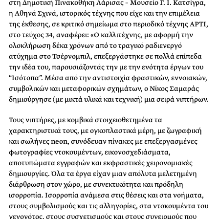
στη Δημοτική Πινακοθήκη Λάρισας – Μουσείο Γ. Ι. Κατσίγρα,
η Αθηνά Σχινά, ιστορικός τέχνης που είχε και την επιμέλεια
της έκθεσης, σε κριτικό σημείωμα στο περιοδικό τέχνης ΑΡΤΙ,
στο τεύχος 34, αναφέρει: «Ο καλλιτέχνης, με αφορμή την
ολοκλήρωση δέκα χρόνων από το τραγικό ραδιενεργό
ατύχημα στο Τσέρνομπιλ, επεξεργάστηκε σε πολλά επίπεδα
την ιδέα του, παρουσιάζοντάς την με την ενότητα έργων του
“Ισότοπα”. Μέσα από την αντιστοιχία φραστικών, εννοιακών,
συμβολικών και μεταφορικών σχημάτων, ο Νίκος Σαμαράς
δημιούργησε (με μικτά υλικά και τεχνική) μια σειρά νιπτήρων.
Τους νιπτήρες, με κομβικά στοιχειοθετημένα τα
χαρακτηριστικά τους, με ογκοπλαστικά μέρη, με ζωγραφική
και σωλήνες neon, συνόδευαν πίνακες με επεξεργασμένες
φωτογραφίες ντοκουμέντων, εικονοσχεδιάσματα,
αποτυπώματα εγγραφών και εκφραστικές χειρονομιακές
δημιουργίες. Όλα τα έργα είχαν μιαν απόλυτα μελετημένη
διάρθρωση στον χώρο, με συνεκτικότητα και πρόδηλη
ισορροπία. Ισορροπία ανάμεσα στις θέσεις και στα νοήματα,
στους συμβολισμούς και τις αλληγορίες, στα ντοκουμέντα του
γεγονότος, στους συσχετισμούς και στους συνειρμούς που