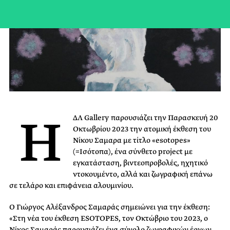
Η
ΔΛ Gallery παρουσιάζει την Παρασκευή 20
Οκτωβρίου 2023 την ατομική έκθεση του
Νίκου Σαμαρα με τίτλο «esotopes»
(=Ισότοπα), ένα σύνθετο project με
εγκατάσταση, βιντεοπροβολές, ηχητικό
ντοκουμέντο, αλλά και ζωγραφική επάνω
σε τελάρο και επιφάνεια αλουμινίου.
Ο Γιώργος Αλέξανδρος Σαμαράς σημειώνει για την έκθεση:
«Στη νέα του έκθεση ESOTOPES, τον Οκτώβριο του 2023, ο
Νίκος Σαμαράς παρουσιάζει ένα σύνολο ζωγραφικών έργων,