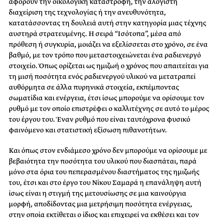
αφορούν την οικολογική καταστροφή, την αλόγιστη
διαχείριση της τεχνολογίας ή την ανευθυνότητα,
κατατάσσοντας τη δουλειά αυτή στην κατηγορία μιας τέχνης
αυστηρά στρατευμένης. Η σειρά “Ισότοπα”, μέσα από
πρόθεση ή συγκυρία, μοιάζει να εξελίσσεται στο χρόνο, σε ένα
βαθμό, με τον τρόπο που μεταστοιχειώνεται ένα ραδιενεργό
στοιχείο. Όπως ορίζεται ως ημιζωή ο χρόνος που απαιτείται για
τη μισή ποσότητα ενός ραδιενεργού υλικού να μετατραπεί
αυθόρμητα σε άλλα πυρηνικά στοιχεία, εκπέμποντας
σωματίδια και ενέργεια, έτσι ίσως μπορούμε να ορίσουμε τον
ρυθμό με τον οποίο επιστρέφει ο καλλιτέχνης σε αυτό το μέρος
του έργου του. Έναν ρυθμό που είναι ταυτόχρονα φυσικό
φαινόμενο και στατιστική εξίσωση πιθανοτήτων.
Και όπως στον ενδιάμεσο χρόνο δεν μπορούμε να ορίσουμε με
βεβαιότητα την ποσότητα του υλικού που διασπάται, παρά
μόνο στα όρια του πεπερασμένου διαστήματος της ημιζωής
του, έτσι και στο έργο του Νίκου Σαμαρά η επανάληψη αυτή
ίσως είναι η στιγμή της μετουσίωσης σε μια καινούργια
μορφή, αποδίδοντας μια μετρήσιμη ποσότητα ενέργειας,
στην οποία εκτίθεται ο ίδιος και επιχειρεί να εκθέσει και τον