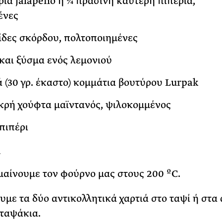
ριά jalapeno ή ¼ πράσινη καυτερή πιπεριά,
ένες
ίδες σκόρδου, πολτοποιημένες
και ξύσμα ενός λεμονιού
ά (30 γρ. έκαστο) κομμάτια βουτύρου Lurpak
κρή χούφτα μαϊντανός, ψιλοκομμένος
 πιπέρι
:
μαίνουμε τον φούρνο μας στους 200 ºC.
υμε τα δύο αντικολλητικά χαρτιά στο ταψί ή στα
ταψάκια.