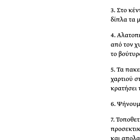
3. Στο κέ
δίπλα τα 
4. Αλατοπ
από τον χ
το βούτυρ
5. Τα πακ
χαρτιού σ
κρατήσει 
6. Ψήνουμε
7. Τοποθε
προσεκτικ
και απολα