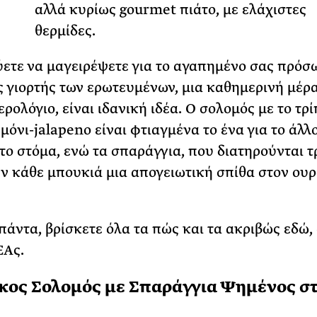
αλλά κυρίως gourmet πιάτο, με ελάχιστες
Φωτογραφίζεται
θερμίδες.
Ακόμη Αρχίσει
ΡΙΑ ΣΠΥΡΟΥ
ετε να μαγειρέψετε για το αγαπημένο σας πρόσ
ς γιορτής των ερωτευμένων, μια καθημερινή μέρ
ρολόγιο, είναι ιδανική ιδέα. Ο σολομός με το τρ
μόνι-jalapeno είναι φτιαγμένα το ένα για το άλλο
το στόμα, ενώ τα σπαράγγια, που διατηρούνται τ
ν κάθε μπουκιά μια απογειωτική σπίθα στον ου
πάντα, βρίσκετε όλα τα πώς και τα ακριβώς εδώ, 
ΕΑς.
κος Σολομός με Σπαράγγια Ψημένος σ