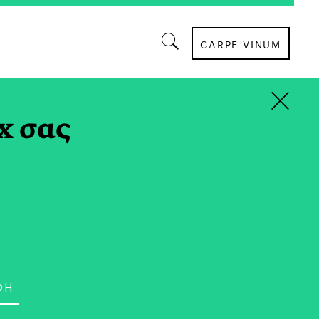
CARPE VINUM
×
ΣΥΝΤΑΓΕΣ
x σας