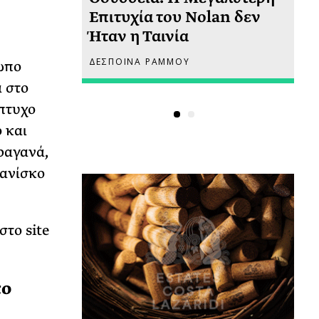
 πριν
Επιτυχία του Nolan δεν
Φω
Ήταν η Ταινία
Ακ
ΔΕΣΠΟΙΝΑ ΡΑΜΜΟΥ
ΡΙ
ωπο
α στο
ίπτυχο
 και
ραγανά,
ρανίσκο
στο site
το