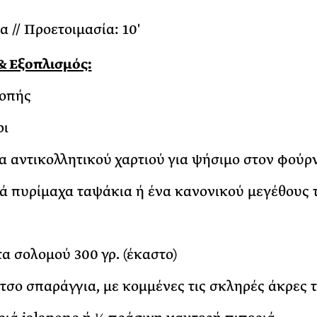
α // Προετοιμασία: 10′
& Εξοπλισμός:
κοπής
ρι
α αντικολλητικού χαρτιού για ψήσιμο στον φούρ
ά πυρίμαχα ταψάκια ή ένα κανονικού μεγέθους 
τα σολομού 300 γρ. (έκαστο)
τσο σπαράγγια, με κομμένες τις σκληρές άκρες 