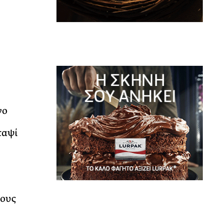
νο
ταψί
τους