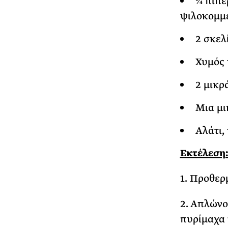
¼ πιπε
ψιλοκομμ
2 σκελ
Χυμός 
2 μικρ
Μια μι
Αλάτι,
Εκτέλεση
1. Προθερ
2. Απλώνο
πυρίμαχα 