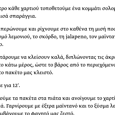
ντρο κάθε χαρτιού τοποθετούμε ένα κομμάτι σολο
μισά σπαράγγια.
ιπερώνουμε και ρίχνουμε στο καθένα τη μισή πο
υμό λεμονιού, το σκόρδο, τη jalapeno, τον μαϊντα
ο.
ετάρουμε να κλείσουν καλά, διπλώνοντας τις άκρ
το κάτω μέρος, ώστε το βάρος από το περιεχόμεν
το πακέτο μας κλειστό.
 για 12′.
τούμε τα πακέτα στα πιάτα και ανοίγουμε το χαρτ
ά. Γαρνίρουμε με έξτρα μαϊντανό και το ξύσμα λ
μβάνουμε το φαγητό μας ζεστό.