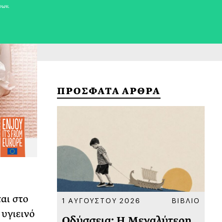
νων.
ΠΡΟΣΦΑΤΑ ΑΡΘΡΑ
ται στο
ΚΟΙΝΩΝΙΑ
1 ΑΥΓΟΥΣΤΟΥ 2026
ΒΙΒΛΙΟ
31
υγιεινό
υ
Οδύσσεια: Η Μεγαλύτερη
Το