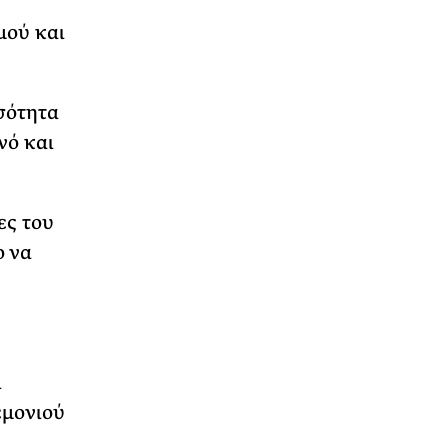
μού και
σότητα
νό και
ες του
ο να
ί
εμονιού