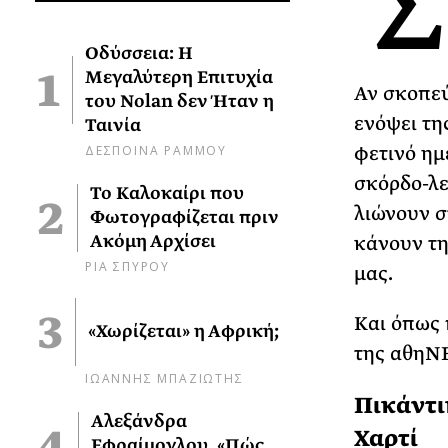
Σ
Οδύσσεια: Η
Μεγαλύτερη Επιτυχία
Αν σκοπεύ
του Nolan δεν Ήταν η
ενόψει τη
Ταινία
ΔΕΣΠΟΙΝΑ ΡΑΜΜΟΥ
φετινό ημε
σκόρδο-λε
Το Καλοκαίρι που
λιώνουν σ
Φωτογραφίζεται πριν
Ακόμη Αρχίσει
κάνουν τη
ΡΙΑ ΣΠΥΡΟΥ
μας.
Και όπως 
«Χωρίζεται» η Αφρική;
της αθηΝ
ΙΩΑΝΝΗΣ ΜΠΑΖΙΩΤΗΣ
Πικάντι
Αλεξάνδρα
Χαρτί
Εφραίμογλου, «Πώς