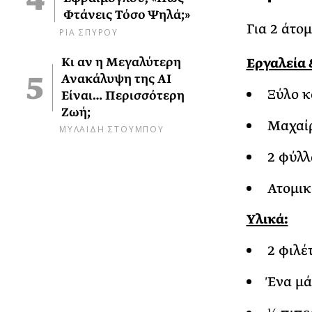
Φτάνεις Τόσο Ψηλά;»
Για 2 άτομ
ΡΙΑ ΣΠΥΡΟΥ
Κι αν η Μεγαλύτερη
Εργαλεία 
Ανακάλυψη της AI
Ξύλο 
Είναι… Περισσότερη
Ζωή;
Μαχαί
ΜΥΛΑΙΔΗ ΣΤΟΥΜΠΟΥ
2 φύλλ
Ατομικ
Υλικά:
2 φιλέ
Ένα μά