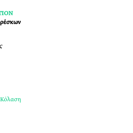
TION
φρέσκων
ς
η Κόλαση