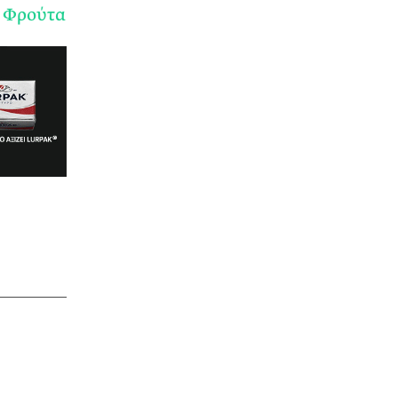
α Φρούτα