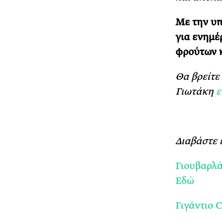
Mε την υ
για ενημέ
φρούτων κ
Θα βρείτε
Γιωτάκη
ε
Διαβάστε 
Γιουβαρλά
Εδώ
Γιγάντιο 