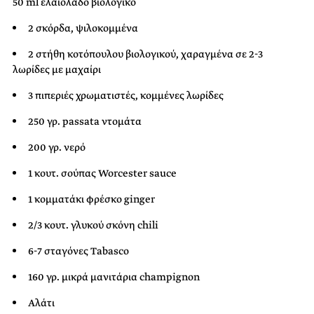
50 ml ελαιόλαδο βιολογικό
2 σκόρδα, ψιλοκομμένα
2 στήθη κοτόπουλου βιολογικού, χαραγμένα σε 2-3
λωρίδες με μαχαίρι
3 πιπεριές χρωματιστές, κομμένες λωρίδες
250 γρ. passata ντομάτα
200 γρ. νερό
1 κουτ. σούπας Worcester sauce
1 κομματάκι φρέσκο ginger
2/3 κουτ. γλυκού σκόνη chili
6-7 σταγόνες Tabasco
160 γρ. μικρά μανιτάρια champignon
Αλάτι