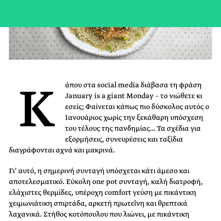
Κ
άπου στα social media διάβασα τη φράση
January is a giant Monday – το νιώθετε κι
εσείς; Φαίνεται κάπως πιο δύσκολος αυτός ο
Ιανουάριος χωρίς την ξεκάθαρη υπόσχεση
του τέλους της πανδημίας… Τα σχέδια για
εξορμήσεις, συνευρέσεις και ταξίδια
διαγράφονται αχνά και μακρινά.
Γι’ αυτό, η σημερινή συνταγή υπόσχεται κάτι άμεσο και
αποτελεσματικό. Εύκολη one pot συνταγή, καλή διατροφή,
ελάχιστες θερμίδες, υπέροχη comfort γεύση με πικάντικη
χειμωνιάτικη σπιρτάδα, αρκετή πρωτεΐνη και θρεπτικά
λαχανικά. Στήθος κοτόπουλου που λιώνει, με πικάντικη