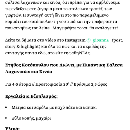
σάλτσα λαχανικών και κινόα, ό,τι πρέπει για να αμβλύνουμε
τις ενδείξεις στη ζυγαριά μετά το ατελείωτο τραπέζι των
γιορτών. Η συνταγή αυτή δίνει στο πιο παραμελημένο
κομμάτι του κοτόπουλου τη νοστιμιά και την τρυφερότητα
που συνήθως του λείπει. Μαγειρέψτε το και θα εκπλαγείτε!
Δείτε τα βήματα στο video στο Ιnstagram
@_gioanna_
(post,
story & highlight) και όλα τα πώς και τα ακριβώς της
συνταγής πάντα εδώ, στο site της αθηΝΕΑς.
Στήθος Κοτόπουλου που Λιώνει, με Πικάντικη Σάλτσα
Λαχανικών και Κινόα
Για 4-5 άτομα // Προετοιμασία 20’ // Βράσιμο 2,5 ώρες
Εργαλεία & Εξοπλισμός:
Μέτρια κατσαρόλα με παχύ πάτο και καπάκι
Ξύλο κοπής, μαχαίρι
Υλικά: