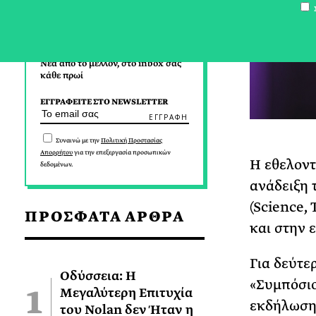
Σ
Νέα από το μέλλον, στο inbox σας
κάθε πρωί
ΕΓΓΡΑΦΕΙΤΕ ΣΤΟ NEWSLETTER
Συναινώ με την
Πολιτική Προστασίας
Απορρήτου
για την επεξεργασία προσωπικών
Η εθελον
δεδομένων.
ανάδειξη 
(Science,
ΠΡΟΣΦΑΤΑ ΑΡΘΡΑ
και στην 
Για δεύτε
Οδύσσεια: Η
«Συμπόσιο
Μεγαλύτερη Επιτυχία
εκδήλωση 
του Nolan δεν Ήταν η