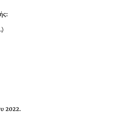
ής:
.)
υ 2022.
ς