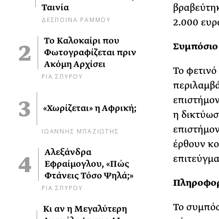
βραβεύτηκ
Ταινία
ΔΕΣΠΟΙΝΑ ΡΑΜΜΟΥ
2.000 ευρ
Το Καλοκαίρι που
Συμπόσιο
Φωτογραφίζεται πριν
Ακόμη Αρχίσει
Το φετινό
ΡΙΑ ΣΠΥΡΟΥ
περιλαμβά
επιστήμον
«Χωρίζεται» η Αφρική;
η δικτύωσ
επιστήμον
ΙΩΑΝΝΗΣ ΜΠΑΖΙΩΤΗΣ
έρθουν κο
Αλεξάνδρα
επιτεύγμα
Εφραίμογλου, «Πώς
Φτάνεις Τόσο Ψηλά;»
Πληροφορ
ΡΙΑ ΣΠΥΡΟΥ
Το συμπόσ
Κι αν η Μεγαλύτερη