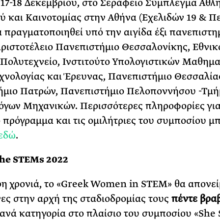
 17-18 Δεκεμβρίου, στο Σεράφειο Σύμπλεγμα Αθλ
ύ και Καινοτομίας στην Αθήνα (Εχελιδών 19 & Π
θα πραγματοποιηθεί υπό την αιγίδα έξι πανεπιστ
ριστοτέλειο Πανεπιστήμιο Θεσσαλονίκης, Εθνικ
Πολυτεχνείο, Ινστιτούτο Υπολογιστικών Μαθημα
χνολογίας και Έρευνας, Πανεπιστήμιο Θεσσαλία
ήμιο Πατρών, Πανεπιστήμιο Πελοποννήσου -Τμ
γων Μηχανικών. Περισσότερες πληροφορίες για
 πρόγραμμα και τις ομιλήτριες του συμποσίου μπ
εδώ
.
She STEMs 2022
ρη χρονιά, το «Greek Women in STEM» θα απονεί
ες στην αρχή της σταδιοδρομίας τους
πέντε βρα
ανά κατηγορία στο πλαίσιο του συμποσίου «She