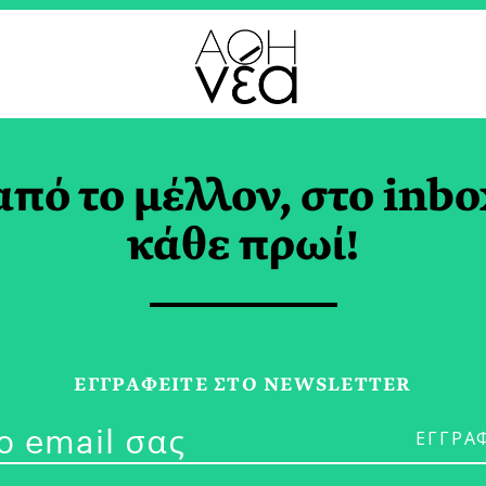
από το μέλλον, στο inbo
πόσιο She STEMs 20
κάθε πρωί!
ΕΓΓPΑΦΕΙΤΕ ΣΤΟ NEWSLETTER