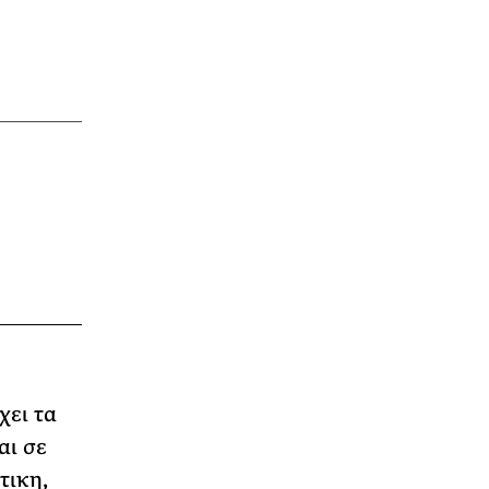
χει τα
αι σε
τικη,