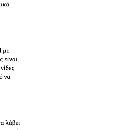
λικά
l με
ς είναι
ηνίδες
ό να
α λάβει