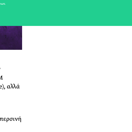
νων.
ν
M
), αλλά
 περσινή