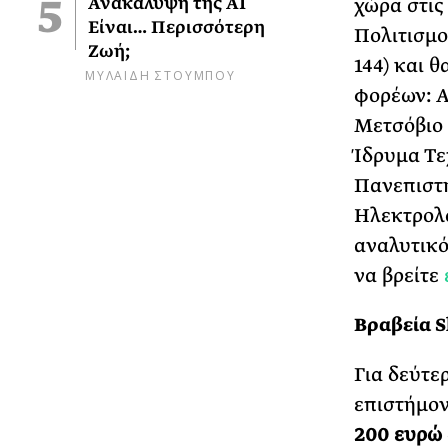
Ανακάλυψη της AI
χώρα στις
Είναι… Περισσότερη
Πολιτισμο
Ζωή;
144) και 
ΜΥΛΑΙΔΗ ΣΤΟΥΜΠΟΥ
φορέων: Α
Μετσόβιο 
Ίδρυμα Τε
Πανεπιστ
Ηλεκτρολό
αναλυτικό
να βρείτε
Βραβεία 
Για δεύτε
επιστήμον
200 ευρώ