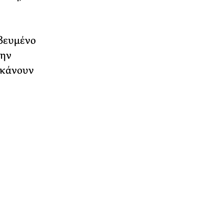
αβευμένο
την
 κάνουν