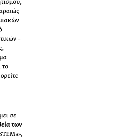
ητισμού,
ειραιώς
ημιακών
ό
τικών –
ς,
ήμα
 το
ορείτε
μει σε
βεία των
 STEMs»,