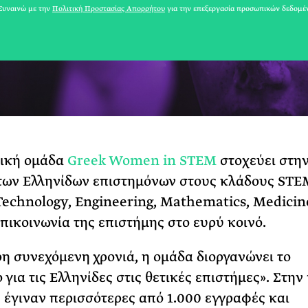
υναινώ με την
Πολιτική Προστασίας Απορρήτου
για την επεξεργασία προσωπικών δεδομέ
τική ομάδα
Greek Women in STEM
στοχεύει στη
των Ελληνίδων επιστημόνων στους κλάδους STE
 Technology, Engineering, Mathematics, Medicine
επικοινωνία της επιστήμης στο ευρύ κοινό.
ρη συνεχόμενη χρονιά, η ομάδα διοργανώνει το
 για τις Ελληνίδες στις θετικές επιστήμες». Στην
έγιναν περισσότερες από 1.000 εγγραφές και