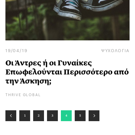
19/04/19
ΨΥΧΟΛΟΓΙΑ
Οι Άντρες ή οι Γυναίκες
Επωφελούνται Περισσότερο από
την Άσκηση;
THRIVE GLOBAL
1
2
3
4
5