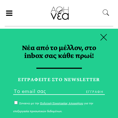
×
ΑΝΑΖΗΤΗΣΗ
Νέα από το μέλλον, στο
inbox σας κάθε πρωί!
ΕΥΕΞΙΑ TAG
ΕΓΓPΑΦΕΙΤΕ ΣΤΟ NEWSLETTER
Συναινώ με την
Πολιτική Προστασίας Απορρήτου
για την
επεξεργασία προσωπικών δεδομένων.