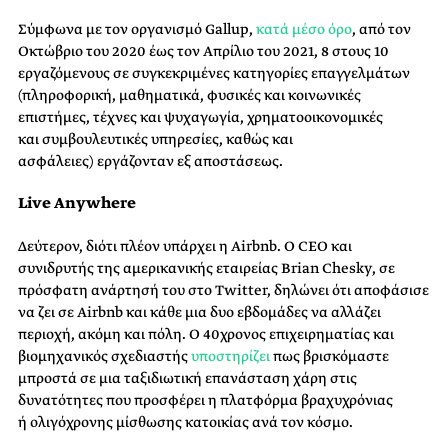
Σύμφωνα με τον οργανισμό Gallup,
κατά μέσο όρο
, από τον
Οκτώβριο του 2020 έως τον Απρίλιο του 2021, 8 στους 10
εργαζόμενους σε συγκεκριμένες κατηγορίες επαγγελμάτων
(πληροφορική, μαθηματικά, φυσικές και κοινωνικές
επιστήμες, τέχνες και ψυχαγωγία, χρηματοοικονομικές
και συμβουλευτικές υπηρεσίες, καθώς και
ασφάλειες) εργάζονταν εξ αποστάσεως.
Live Anywhere
Δεύτερον, διότι πλέον υπάρχει η Airbnb. Ο CEO και
συνιδρυτής της αμερικανικής εταιρείας Brian Chesky, σε
πρόσφατη ανάρτησή του στο Τwitter, δηλώνει ότι αποφάσισε
να ζει σε Airbnb και κάθε μια δυο εβδομάδες να αλλάζει
περιοχή, ακόμη και πόλη. Ο 40χρονος επιχειρηματίας και
βιομηχανικός σχεδιαστής
υποστη
ρίζει
πως βρισκόμαστε
μπροστά σε μια ταξιδιωτική επανάσταση χάρη στις
δυνατότητες που προσφέρει η πλατφόρμα βραχυχρόνιας
ή ολιγόχρονης μίσθωσης κατοικίας ανά τον κόσμο.