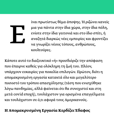
Ε
ίναι πρωτίστως θέμα άποψης. Ή ριζώνει κανείς
μια για πάντα στην ίδια χώρα, στην ίδια πόλη,
ενίοτε στην ίδια γειτονιά και στο ίδιο σπίτι, ή
αναζητά διαρκώς νέες εμπειρίες και φροντίζει
να γνωρίζει νέους τόπους, ανθρώπους,
κουλτούρες.
Κάποτε αυτό το διαζευκτικό «ή» προσδιόριζε την απόφαση
που έπαιρνε καθείς για ολόκληρη τη ζωή του. Πλέον,
υπάρχουν ευκαιρίες για ποικιλία επιλογών. Πρώτον, διότι η
απομακρυσμένη εργασία κατακτά όλο και μεγαλύτερο
ποσοστό του τρόπου απασχόλησης (τάση που ενισχύθηκε
λόγω πανδημίας, αλλά φαίνεται ότι θα συνεχιστεί και στη
μετά covid εποχή), τουλάχιστον για ορισμένα επαγγέλματα
και τουλάχιστον σε ό,τι αφορά τους Αμερικανούς.
Η Απομακρυσμένη Εργασία Κερδίζει Έδαφος