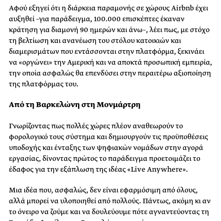
Αφού εξηγεί ότι η διάρκεια παραμονής σε χώρους Airbnb έχει
αυξηθεί –για παράδειγμα, 100.000 επισκέπτες έκαναν
κράτηση για διαμονή 90 ημερών και άνω–, λέει πως, με στόχο
τη βελτίωση και ανανέωση του στόλου κατοικιών και
διαμερισμάτων που εντάσσονται στην πλατφόρμα, ξεκινάει
να «οργώνει» την Αμερική και να αποκτά προσωπική εμπειρία,
την οποία ασφαλώς θα επενδύσει στην περαιτέρω αξιοποίηση
της πλατφόρμας του.
Από τη Βαρκελώνη στη Μονμάρτρη
Γνωρίζοντας πως πολλές χώρες πλέον αναθεωρούν το
φορολογικό τους σύστημα και δημιουργούν τις προϋποθέσεις
υποδοχής και ένταξης των ψηφιακών νομάδων στην αγορά
εργασίας, δίνοντας πρώτος το παράδειγμα προετοιμάζει το
έδαφος για την εξάπλωση της ιδέας «Live Anywhere».
Μια ιδέα που, ασφαλώς, δεν είναι εφαρμόσιμη από όλους,
αλλά μπορεί να υλοποιηθεί από πολλούς. Πάντως, ακόμη κι αν
το όνειρο να ζούμε και να δουλεύουμε πότε αγναντεύοντας τη