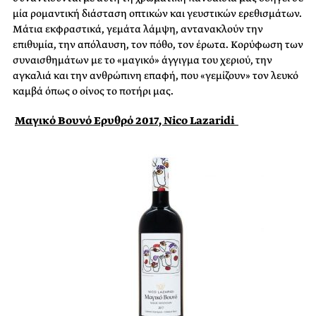
μία ρομαντική
διάσταση οπτικών και γευστικών
ερεθισμάτων
.
Μάτια εκφραστικά
,
γεμάτα λάμψη, αντανακλούν
την
επιθυμία, την απόλαυση
,
τον πόθο
,
τον
έρωτα. Κορύφωση
των
συναισθημάτων
με
το «μαγικό»
άγγιγμα του
χεριού
,
την
αγκαλιά και την ανθρώπινη επαφή, που
«
γεμίζουν
»
τον
λευκό
καμβά όπως ο οίνος
το ποτήρι μας.
Μαγικό Βουνό Ερυθρό 2017, Nico Lazaridi