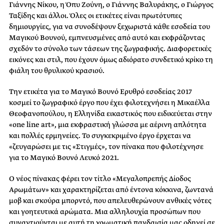
Γιάννης Νίκου, η Όπυ Ζούνη, ο Γιάννης Βαλυράκης, ο Γιώργος
Ταξίδης και άλλοι. Όλες οι ετικέτες είναι πρωτότυπες
δημιουργίες, για να συνοδέψουν ξεχωριστά κάθε εσοδεία του
Μαγικού Βουνού, εμπνευσμένες από αυτό και εκφράζοντας
σχεδόν το σύνολο των τάσεων της ζωγραφικής. Διαφορετικές
εικόνες και στιλ, που έχουν όμως αδιόρατο συνδετικό κρίκο τη
φιάλη του θρυλικού κρασιού.
Την ετικέτα για το Μαγικό
Βουνό
Ερυθρό
εσοδείας 2017
κοσμεί
το
ζωγραφικό
έργο που
έχει
φιλοτεχνήσει η Μικαέλλα
Θεοφανοπούλου, η Ελληνίδα εικαστικός που
ειδικεύεται στην
«one line art»,
μια εκφραστική
γλώσσα με αέρινη απλότητα
και πολλές
ερμηνείες
.
Το
συγκεκριμένο
έργο
έρχεται να
«ζευγαρώσει
με
τις
«
Στιγμές
»,
τον πίνακα που
φιλοτέχνησε
για το Μαγικό
Βουνό
Λευκό
2021.
Ο νέος πίνακας φέρει
τον
τίτλο
«
Μεγαλοπρεπής
Δίοδος
Αρωμάτων» και χαρακτηρίζεται από έντονα κόκκινα, ζωντανά
μοβ και σκούρα μπορντό, που απελευθερώνουν ανθικές
νότες
και γοητευτικά αρώματα. Μια αλληλουχία προσώπων που
συναντιούνται με αυτή
τη
χρωματική πανδαισία μας
οδηγεί
σε