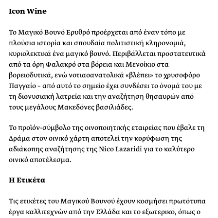
Icon Wine
Το Μαγικό Βουνό Ερυθρό προέρχεται από έναν τόπο με
πλούσια ιστορία και σπουδαία πολιτιστική κληρονομιά,
κυριολεκτικά ένα μαγικό βουνό. Περιβάλλεται προστατευτικά
από τα όρη Φαλακρό στα βόρεια και Μενοίκιο στα
βορειοδυτικά, ενώ νοτιαοανατολικά «βλέπει» το χρυσοφόρο
Παγγαίο – από αυτό το σημείο έχει συνδέσει το όνομά του με
τη διονυσιακή λατρεία και την αναζήτηση θησαυρών από
τους μεγάλους Μακεδόνες βασιλιάδες.
Το προϊόν-σύμβολο της οινοποιητικής εταιρείας που έβαλε τη
Δράμα στον οινικό χάρτη αποτελεί την κορύφωση της
αδιάκοπης αναζήτησης της Nico Lazaridi για το καλύτερο
οινικό αποτέλεσμα.
Η Ετικέτα
Τις ετικέτες του Μαγικού Βουνού έχουν κοσμήσει πρωτότυπα
έργα καλλιτεχνών από την Ελλάδα και το εξωτερικό, όπως ο