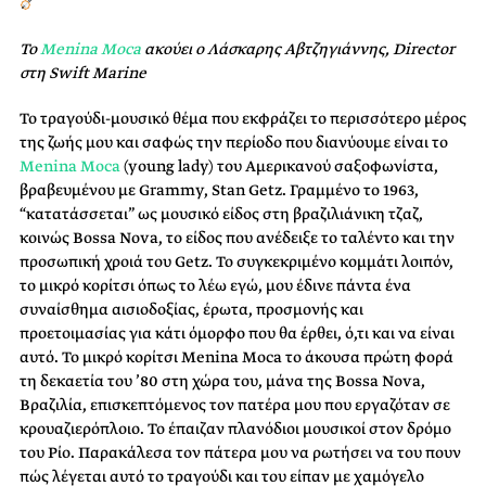
Το
Menina Moca
ακούει ο Λάσκαρης Αβτζηγιάννης, Director
στη Swift Marine
Το τραγούδι-μουσικό θέμα που εκφράζει το περισσότερο μέρος
της ζωής μου και σαφώς την περίοδο που διανύουμε είναι το
Menina Moca
(young lady) του Αμερικανού σαξοφωνίστα,
βραβευμένου με Grammy, Stan Getz. Γραμμένο το 1963,
“κατατάσσεται” ως μουσικό είδος στη βραζιλιάνικη τζαζ,
κοινώς Bossa Nova, το είδος που ανέδειξε το ταλέντο και την
προσωπική χροιά του Getz. Το συγκεκριμένο κομμάτι λοιπόν,
το μικρό κορίτσι όπως το λέω εγώ, μου έδινε πάντα ένα
συναίσθημα αισιοδοξίας, έρωτα, προσμονής και
προετοιμασίας για κάτι όμορφο που θα έρθει, ό,τι και να είναι
αυτό. Το μικρό κορίτσι Menina Moca το άκουσα πρώτη φορά
τη δεκαετία του ’80 στη χώρα του, μάνα της Bossa Nova,
Βραζιλία, επισκεπτόμενος τον πατέρα μου που εργαζόταν σε
κρουαζιερόπλοιο. Το έπαιζαν πλανόδιοι μουσικοί στον δρόμο
του Ρίο. Παρακάλεσα τον πάτερα μου να ρωτήσει να του πουν
πώς λέγεται αυτό το τραγούδι και του είπαν με χαμόγελο