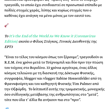
τραγούδι, το οποίο έχει συνδυαστεί σε προσωπικό επίπεδο με
πολλές στιγμές χαράς, λύπης και κυρίως στιγμές που ο
καθένας έχει ανάγκη να μένει μόνος με τον εαυτό του.
Το
It’s the End of the World As We Know it (Coronavirus
Edition)
ακούει ο Φίλιος Στάγκος, Γενικός Διευθυντής της
ΕΡΤ3
“Είναι το τέλος του κόσμου όπως τον ξέρουμε”, τραγουδούν οι
R.E.M. ένα χρόνο μετά το Τσέρνομπιλ και δύο πριν την πτώση
του τείχους στο Βερολίνο. 33 χρόνια αργότερα, ένας άλλος
κόσμος τελειώνει με τη διασκευή της Δόκτωρα Φυσικής,
συγγραφέα, blogger και vlogger Sabine Hossenfelder από τη
Φρανκφούρτη και του καθηγητή Φυσικής Tim Palmer από
την Οξφόρδη. Το leitmotif αυτής της τρομακτικής, μοναχικής
όσο συλλογικής μετάβασης της ανθρωπότητας στο “μετά”,
τότε που όλα τ’ άλλα θα ανήκουν πια στο “πριν”.