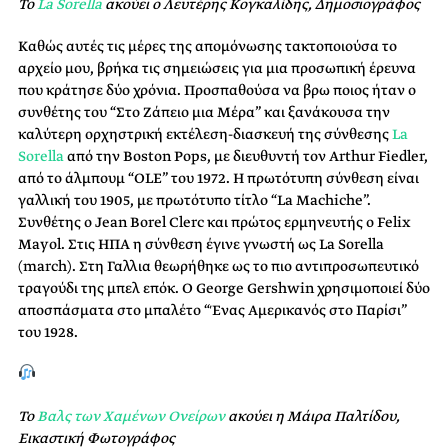
Το
La Sorella
ακούει ο Λευτέρης Κογκαλίδης, Δημοσιογράφος
Καθώς αυτές τις μέρες της απομόνωσης τακτοποιούσα το
αρχείο μου, βρήκα τις σημειώσεις για μια προσωπική έρευνα
που κράτησε δύο χρόνια. Προσπαθούσα να βρω ποιος ήταν ο
συνθέτης του “Στο Ζάπειο μια Μέρα” και ξανάκουσα την
καλύτερη ορχηστρική εκτέλεση-διασκευή της σύνθεσης
La
Sorella
από την Boston Pops, με διευθυντή τον Arthur Fiedler,
από το άλμπουμ “ΟLΕ” του 1972. H πρωτότυπη σύνθεση είναι
γαλλική του 1905, με πρωτότυπο τίτλο “La Machiche”.
Συνθέτης ο Jean Borel Clerc και πρώτος ερμηνευτής ο Felix
Mayol. Στις ΗΠΑ η σύνθεση έγινε γνωστή ως La Sorella
(march). Στη Γαλλια θεωρήθηκε ως το πιο αντιπροσωπευτικό
τραγούδι της μπελ επόκ. Ο George Gershwin χρησιμοποιεί δύο
αποσπάσματα στο μπαλέτο “Ένας Αμερικανός στο Παρίσι”
του 1928.
Το
Βαλς των Χαμένων Ονείρων
ακούει η Μάιρα Παλτίδου,
Εικαστική Φωτογράφος