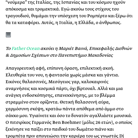
“νούμερα” της Ιταλίας, της Ισπανίας και του κόσμου ηχούν
απόκοσμα και τρομακτικά. Εγώ ακούω τους στίχους του
τραγουδιού, θυμάμαι την υπόσχεση του Ρομπέρτο και ξέρω ότι
θα τα καταφέρει. Αυτός, η Ιταλία, η Ελλάδα, ο άνθρωπος.
Το
Father Ocean
ακούει η Μαριέτ Βαινά, Επικεφαλής Διεθνών
& Δημοσίων Σχέσεων στο Πανεπιστήμιο Μακεδονίας
Απαγορευτική αφή, επίπονη όραση, επιλεκτική ακοή.
Ελευθερία του νου, η φαντασία χωρίς μάσκα και γάντια.
Εικόνες θαλασσινές, Μεσόγειος γαρ, καλοκαιρινές
αναμνήσεις και κοσμικά πάρτι, όχι βίρτουαλ. Αλλά και μια
ανάγκη ενδοσκόπησης, επανεκκίνησης, με το βλέμμα
στραμμένο στον ορίζοντα. Θετική θαλασσινή αύρα,
χαρμόσυνη σκέψη, κρατάω πάντα απόθεμα από άμμο στο
σάκκο μου. Υγιαίνετε και όσο το δυνατόν αγαλλιάστε μουσικά.
Ο πιτσιρίκος Γερμανός Ben Boehmer (μόλις 26 ετών), ο οποίος
ξεκίνησε να παίζει στο παιδικό του δωμάτιο πιάνο και
τρομπέτα πριν απογειώσει την καριέρα του ως γνωστός Dj