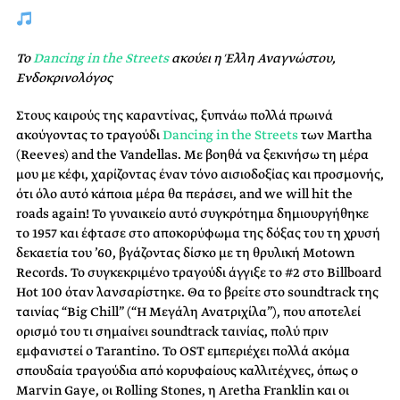
Το
Dancing in the Streets
ακούει η Έλλη Αναγνώστου,
Ενδοκρινολόγος
Στους καιρούς της καραντίνας, ξυπνάω πολλά πρωινά
ακούγοντας το τραγούδι
Dancing in the Streets
των Martha
(Reeves) and the Vandellas. Με βοηθά να ξεκινήσω τη μέρα
μου με κέφι, χαρίζοντας έναν τόνο αισιοδοξίας και προσμονής,
ότι όλο αυτό κάποια μέρα θα περάσει, and we will hit the
roads again! Το γυναικείο αυτό συγκρότημα δημιουργήθηκε
το 1957 και έφτασε στο αποκορύφωμα της δόξας του τη χρυσή
δεκαετία του ’60, βγάζοντας δίσκο με τη θρυλική Motown
Records. Το συγκεκριμένο τραγούδι άγγιξε το #2 στο Billboard
Hot 100 όταν λανσαρίστηκε. Θα το βρείτε στο soundtrack της
ταινίας “Big Chill” (“Η Μεγάλη Ανατριχίλα”), που αποτελεί
ορισμό του τι σημαίνει soundtrack ταινίας, πολύ πριν
εμφανιστεί ο Tarantino. Το OST εμπεριέχει πολλά ακόμα
σπουδαία τραγούδια από κορυφαίους καλλιτέχνες, όπως ο
Marvin Gaye, οι Rolling Stones, η Aretha Franklin και οι