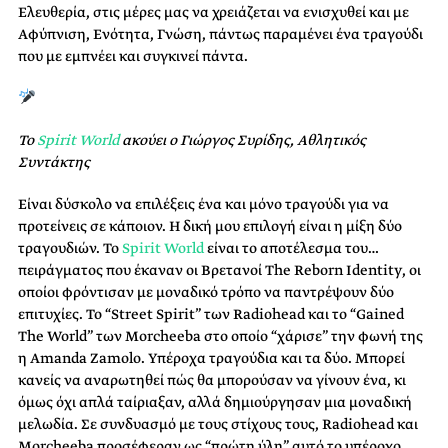
Ελευθερία, στις μέρες μας να χρειάζεται να ενισχυθεί και με
Αφύπνιση, Ενότητα, Γνώση, πάντως παραμένει ένα τραγούδι
που με εμπνέει και συγκινεί πάντα.
Το
Spirit World
ακούει ο Γιώργος Συρίδης, Αθλητικός
Συντάκτης
Είναι δύσκολο να επιλέξεις ένα και μόνο τραγούδι για να
προτείνεις σε κάποιον. Η δική μου επιλογή είναι η μίξη δύο
τραγουδιών. Το
Spirit World
είναι το αποτέλεσμα του…
πειράγματος που έκαναν οι Βρετανοί The Reborn Identity, οι
οποίοι φρόντισαν με μοναδικό τρόπο να παντρέψουν δύο
επιτυχίες. Το “Street Spirit” των Radiohead και το “Gained
The World” των Morcheeba στο οποίο “χάρισε” την φωνή της
η Amanda Zamolo. Υπέροχα τραγούδια και τα δύο. Μπορεί
κανείς να αναρωτηθεί πώς θα μπορούσαν να γίνουν ένα, κι
όμως όχι απλά ταίριαξαν, αλλά δημιούργησαν μια μοναδική
μελωδία. Σε συνδυασμό με τους στίχους τους, Radiohead και
Morcheeba προσέφεραν ως “πρώτη ύλη” αυτό το υπέροχο