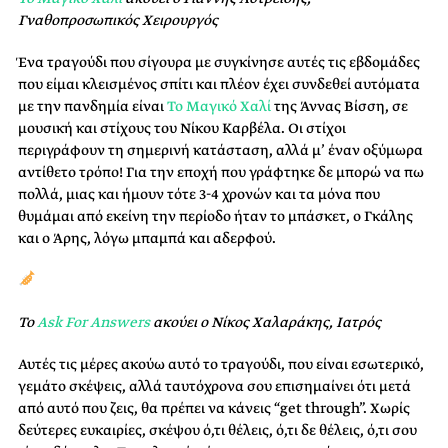
Γναθοπροσωπικός Χειρουργός
Ένα τραγούδι που σίγουρα με συγκίνησε αυτές τις εβδομάδες
που είμαι κλεισμένος σπίτι και πλέον έχει συνδεθεί αυτόματα
με την πανδημία είναι
Το Μαγικό Χαλί
της Άννας Βίσση, σε
μουσική και στίχους του Νίκου Καρβέλα. Οι στίχοι
περιγράφουν τη σημερινή κατάσταση, αλλά μ’ έναν οξύμωρα
αντίθετο τρόπο! Για την εποχή που γράφτηκε δε μπορώ να πω
πολλά, μιας και ήμουν τότε 3-4 χρονών και τα μόνα που
θυμάμαι από εκείνη την περίοδο ήταν το μπάσκετ, ο Γκάλης
και ο Άρης, λόγω μπαμπά και αδερφού.
Το
Ask For Answers
ακούει ο Νίκος Χαλαράκης, Ιατρός
Αυτές τις μέρες ακούω αυτό το τραγούδι, που είναι εσωτερικό,
γεμάτο σκέψεις, αλλά ταυτόχρονα σου επισημαίνει ότι μετά
από αυτό που ζεις, θα πρέπει να κάνεις “get through”. Χωρίς
δεύτερες ευκαιρίες, σκέψου ό,τι θέλεις, ό,τι δε θέλεις, ό,τι σου