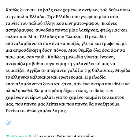
Καθώς ξεκινάει το βαλς των χαμένων ονείρων, ταξιδεύω πίσω
στην παλιά Ελλάδα. Την Ελλάδα που γνώρισα μέσα από
ταινίες του παλιού ελληνικού κινηματογράφου. Εικόνες
ασπρόμαυρες, συνοδεία πάντα μίας λατέρνας, φτώχειας και
φιλότιμου. Μιας Ελλάδας πιο Ελλάδας. Η μελωδία
επαναλαμβάνεται σαν ένα καρουζέλ, γλυκά και τρυφερά, με
μια απροσδόκητη δόση πόνου. Μου θυμίζει όλα όσα άφησα
πίσω μου, σαν παιδί. Καθώς η μελωδία γίνεται έντονη,
αντικρίζω με βαθιά συγκίνηση τη γαλανόλευκή μας να
κυματίζει. Αγγίζω το απέραντο γαλάζιο της θάλασσας. Μυρίζω
το ελληνικό καλοκαίρι και ερωτεύομαι. Η μελωδία
επαναλαμβάνεται ξανά και ξανά, σαν ένα όνειρο που θέλει να
ολοκληρωθεί. Σα μια φράση δίχως τέλος, το βαλς των
χαμένων ονείρων μιλάει για το χαμένο κομμάτι του εαυτού
μας, που πάντα μας λείπει και που πάντα θα αναζητούμε.
Εκείνο το αθώο χαμόγελό μας.
Το Μαγικό Χαλί
ακούει ο Γιάννης Αστρείδης,