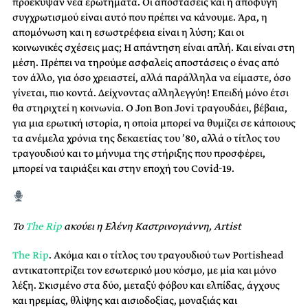
προέκυψαν νέα ερωτήματα. Οι αποστάσεις και η αποφυγή
συγχρωτισμού είναι αυτό που πρέπει να κάνουμε. Άρα, η
απομόνωση και η εσωστρέφεια είναι η λύση; Και οι
κοινωνικές σχέσεις μας; Η απάντηση είναι απλή. Και είναι στη
μέση. Πρέπει να τηρούμε ασφαλείς αποστάσεις ο ένας από
τον άλλο, για όσο χρειαστεί, αλλά παράλληλα να είμαστε, όσο
γίνεται, πιο κοντά. Δείχνοντας αλληλεγγύη! Επειδή μόνο έτσι
θα στηριχτεί η κοινωνία. Ο Jon Bon Jovi τραγουδάει, βέβαια,
για μια ερωτική ιστορία, η οποία μπορεί να θυμίζει σε κάποιους
τα ανέμελα χρόνια της δεκαετίας του ’80, αλλά ο τίτλος του
τραγουδιού και το μήνυμα της στήριξης που προσφέρει,
μπορεί να ταιριάξει και στην εποχή του Covid-19.
Το
The Rip
ακούει η Ελένη Καστρινογιάννη, Artist
The Rip
. Ακόμα και ο τίτλος του τραγουδιού των Portishead
αντικατοπτρίζει τον εσωτερικό μου κόσμο, με μία και μόνο
λέξη. Σκισμένο στα δύο, μεταξύ φόβου και ελπίδας, άγχους
και ηρεμίας, θλίψης και αισιοδοξίας, μοναξιάς και