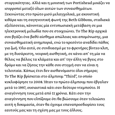
στοργικότητας. Αλλά και η μουσική των Portishead μοιάζει να
ισορροπεί μεταξύ όλων αυτών των συναισθημάτων.
Ξεκινώντας στο πρώτο μισό μελαγχολικά, με ακουστική
κιθάρα και τη σαγηνευτική φωνή της Beth Gibbons, σταδιακά
εξελίσσεται, κάνοντας μία εντυπωσιακή μετάβαση σε μια
ηλεκτρονική μελωδία που σε στοιχειώνει. Τo The Rip αρχικά
σου βγάζει ένα βαθύ αίσθημα απώλειας και απομόνωσης, μια
συναισθηματική ανημποριά, ενώ το κρεσέντο αναδίδει πάθος
για ζωή. Όλο αυτό, σε συνδυασμό με το φρενήρες βίντεο κλιπ,
με τη δυσάρεστη, νευρική αισθητική, σε κάνει απ’ τη μία να
θέλεις να βάλεις τα κλάματα και απ’ την άλλη να βγεις στο
δρόμο και να ζήσεις την κάθε σου στιγμή σαν να είναι η
τελευταία. Κάπως έτσι δεν αισθανόμαστε όλοι σήμερα;
To The Rip βρίσκεται στο άλμπουμ “Third”, το οποίο
κυκλοφόρησε το 2008. Ήταν το πρώτο άλμπουμ που έβγαλαν
μετά το 1997, ουσιαστικά κάτι σαν δεύτερο ντεμπούτο. Η
αναγέννηση τους μετά από 11 χρόνια. Κάτι σαν την
αναγέννηση που ελπίζουμε ότι θα βιώσουμε όταν τελειώσει
αυτή η δοκιμασία, όταν θα έχουμε επαναπροσδιορίσει τους
εαυτούς μας και τη σχέση μας με τους άλλους.