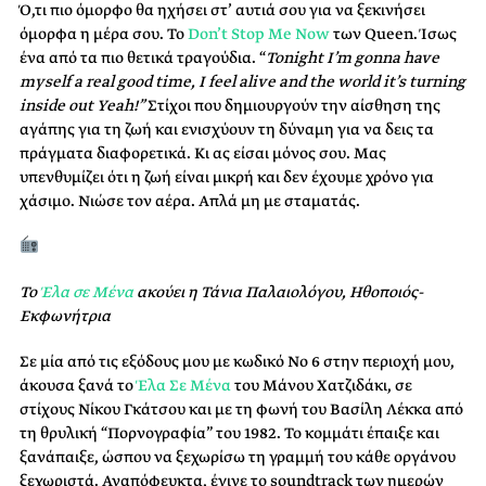
Ό,τι πιο όμορφο θα ηχήσει στ’ αυτιά σου για να ξεκινήσει
όμορφα η μέρα σου. Το
Don’t Stop Me Now
των Queen. Ίσως
ένα από τα πιο θετικά τραγούδια. “
Tonight I’m gonna have
myself a real good time, I feel alive and the world it’s turning
inside out Yeah!”
Στίχοι που δημιουργούν την αίσθηση της
αγάπης για τη ζωή και ενισχύουν τη δύναμη για να δεις τα
πράγματα διαφορετικά. Κι ας είσαι μόνος σου. Μας
υπενθυμίζει ότι η ζωή είναι μικρή και δεν έχουμε χρόνο για
χάσιμο. Νιώσε τον αέρα. Απλά μη με σταματάς.
Το
Έλα σε Μένα
ακούει η Τάνια Παλαιολόγου, Ηθοποιός-
Εκφωνήτρια
Σε μία από τις εξόδους μου με κωδικό Νο 6 στην περιοχή μου,
άκουσα ξανά το
Έλα Σε Μένα
του Μάνου Χατζιδάκι, σε
στίχους Νίκου Γκάτσου και με τη φωνή του Βασίλη Λέκκα από
τη θρυλική “Πορνογραφία” του 1982. Το κομμάτι έπαιξε και
ξανάπαιξε, ώσπου να ξεχωρίσω τη γραμμή του κάθε οργάνου
ξεχωριστά. Αναπόφευκτα, έγινε το soundtrack των ημερών