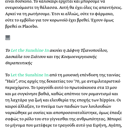
είναι δύσκολο. Το καλοκαίρι έρχεται και μπορούμε να
ονειρευόμαστε τη θάλασσα. Αυτή θα έχει όλες τις απαντήσεις.
Αρκεί να τη ρωτήσουμε. Έτσι κι αλλιώς, ούτε το φάρμακο,
ούτε το εμβόλιο για τον κορωνοϊό έχει βρεθεί. Έχουν όμως
βρεθεί οι Placebo.
Το
Let the Sunshine In
ακούει η Δάφνη Τζιανοπούλου,
Δασκάλα του Σιάτσου και της Κοσμοενεργειακής
Θεραπευτικής
Το
Let the Sunshine In
από τη μουσική επένδυση της ταινίας
“Hair”, στις αρχές της δεκαετίας του ‘70, με αντιμιλιταριστικό
περιεχόμενο. Το τραγούδι αυτό το πρωτοάκουσα στα 13 μου
και με συγκίνησε βαθιά, καθώς απέπνεε τον ρομαντισμό και
τη λαχτάρα για ζωή και ελευθερία της εποχής των hippies. Οι
καιροί άλλαξαν, το πνεύμα των παιδιών των λουλουδιών
ναρκώθηκε με ουσίες και αποπροσανατολίστηκε, όμως έπαιξε
σαφώς το ρόλο του στο γίγνεσθαι της ανθρωπότητας. Μπορεί
το μήνυμα που μετέφερε το τραγούδι αυτό για Ειρήνη, Αγάπη,