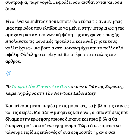
συντροφιά, παρηγοριά. Εκφράζει όσα αισθάνονται και όσα
ζούνε.
Είναι ένα soundtrack που κάποτε θα ντύσει τις αναμνήσεις
μιας περιόδου που ελπίζουμε να μείνει στην ιστορία ως η πιο
αμήχανη και αντικοινωνική φάση της σύγχρονης εποχής.
Απολαύστε τις μουσικές προτάσεις και αναζητήστε τους
καλλιτέχνες – μια βουτιά στη μουσική έχει πάντα πολλαπλά
οφέλη. Ολόκληρο το playlist θα το βρείτε στο τέλος του
άρθρου.
Το
Tonight the Streets Are Ours
ακούει ο Γιάννης Σορώτος,
κειμενογράφος στη The Newtons Laboratory
Και μείναμε μέσα, παρέα με τις μουσικές, τα βιβλία, τις ταινίες
και τις σειρές. Μοιάζουν μακρινές και είναι, οι απαντήσεις που
δίναμε στην ερώτηση: ποιους δίσκους και ποια βιβλία θα
έπαιρνες μαζί σου σ’ ένα ερημονήσι. Τώρα όμως πρέπει να
κάνουμε τις ίδιες επιλογές σ’ ένα ερημοσπίτι ή, αν είσαι