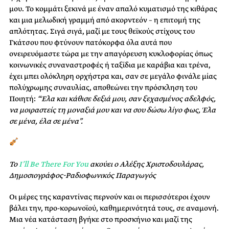
μου. Το κομμάτι ξεκινά με έναν απαλό κυματισμό της κιθάρας
και μια μελωδική γραμμή από ακορντεόν – η επιτομή της
απλότητας. Σιγά σιγά, μαζί με τους θεϊκούς στίχους του
Γκάτσου που φτύνουν πατόκορφα όλα αυτά που
ονειρευόμαστε τώρα με την απαγόρευση κυκλοφορίας όπως
κοινωνικές συναναστροφές ή ταξίδια με καράβια και τρένα,
έχει μπει ολόκληρη ορχήστρα και, σαν σε μεγάλο φινάλε μίας
πολύχρωμης συναυλίας, αποθεώνει την πρόσκληση του
Ποιητή:
“Έλα και κάθισε δεξιά μου, σαν ξεχασμένος αδελφός,
να μοιραστείς τη μοναξιά μου και να σου δώσω λίγο φως,
Έλα
σε μένα, έλα σε μένα”.
Το
I’ll Be There For You
ακούει ο Αλέξης Χριστοδουλάρας,
Δημοσιογράφος-Ραδιοφωνικός Παραγωγός
Οι μέρες της καραντίνας περνούν και οι περισσότεροι έχουν
βάλει την, προ-κορωνοϊού, καθημερινότητά τους, σε αναμονή.
Μια νέα κατάσταση βγήκε στο προσκήνιο και μαζί της