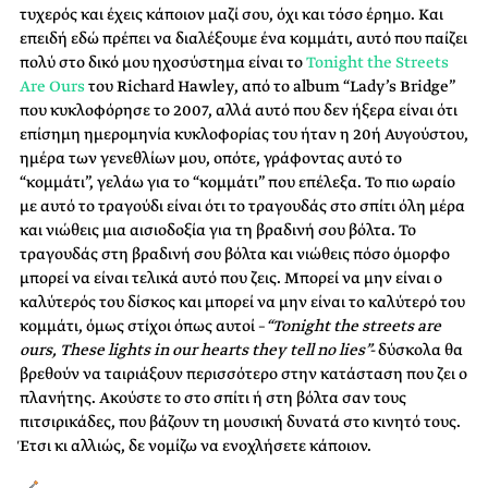
τυχερός και έχεις κάποιον μαζί σου, όχι και τόσο έρημο. Και
επειδή εδώ πρέπει να διαλέξουμε ένα κομμάτι, αυτό που παίζει
πολύ στο δικό μου ηχοσύστημα είναι το
Tonight the Streets
Are Ours
του Richard Hawley, από το album “Lady’s Bridge”
που κυκλοφόρησε το 2007, αλλά αυτό που δεν ήξερα είναι ότι
επίσημη ημερομηνία κυκλοφορίας του ήταν η 20ή Αυγούστου,
ημέρα των γενεθλίων μου, οπότε, γράφοντας αυτό το
“κομμάτι”, γελάω για το “κομμάτι” που επέλεξα. Το πιο ωραίο
με αυτό το τραγούδι είναι ότι το τραγουδάς στο σπίτι όλη μέρα
και νιώθεις μια αισιοδοξία για τη βραδινή σου βόλτα. Το
τραγουδάς στη βραδινή σου βόλτα και νιώθεις πόσο όμορφο
μπορεί να είναι τελικά αυτό που ζεις. Μπορεί να μην είναι ο
καλύτερός του δίσκος και μπορεί να μην είναι το καλύτερό του
κομμάτι, όμως στίχοι όπως αυτοί –
“Tonight the streets are
ours, These lights in our hearts they tell no lies”-
δύσκολα θα
βρεθούν να ταιριάξουν περισσότερο στην κατάσταση που ζει ο
πλανήτης. Ακούστε το στο σπίτι ή στη βόλτα σαν τους
πιτσιρικάδες, που βάζουν τη μουσική δυνατά στο κινητό τους.
Έτσι κι αλλιώς, δε νομίζω να ενοχλήσετε κάποιον.