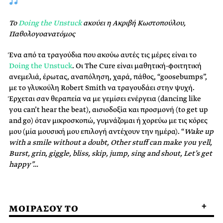
Το
Doing the Unstuck
ακούει η Ακριβή Κωστοπούλου,
Παθολογοανατόμος
Ένα από τα τραγούδια που ακούω αυτές τις μέρες είναι το
Doing the Unstuck
. Οι The Cure είναι μαθητική-φοιτητική
ανεμελιά, έρωτας, αναπόληση, χαρά, πάθος, “goosebumps”,
με το γλυκούλη Robert Smith να τραγουδάει στην ψυχή.
Έρχεται σαν θεραπεία να με γεμίσει ενέργεια (dancing like
you can’t hear the beat), αισιοδοξία και προσμονή (to get up
and go) όταν μικροσκοπώ, γυμνάζομαι ή χορεύω με τις κόρες
μου (μία μουσική μου επιλογή αντέχουν την ημέρα). “
Wake up
with a smile without a doubt,
Other stuff can make you yell,
Burst, grin, giggle, bliss, skip, jump, sing and shout,
Let’s get
happy”…
ΜΟΙΡΑΣΟΥ ΤΟ