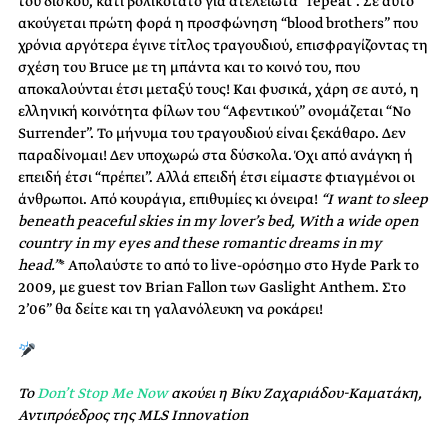
του δίσκου, κάτι βολικότατο για ατελείωτα “repeat”. Σε αυτό
ακούγεται πρώτη φορά η προσφώνηση “blood brothers” που
χρόνια αργότερα έγινε τίτλος τραγουδιού, επισφραγίζοντας τη
σχέση του Bruce με τη μπάντα και το κοινό του, που
αποκαλούνται έτσι μεταξύ τους! Και φυσικά, χάρη σε αυτό, η
ελληνική κοινότητα φίλων του “Αφεντικού” ονομάζεται “No
Surrender”. Το μήνυμα του τραγουδιού είναι ξεκάθαρο. Δεν
παραδίνομαι! Δεν υποχωρώ στα δύσκολα. Όχι από ανάγκη ή
επειδή έτσι “πρέπει”. Αλλά επειδή έτσι είμαστε φτιαγμένοι οι
άνθρωποι. Από κουράγια, επιθυμίες κι όνειρα!
“I want to sleep
beneath peaceful skies in my lover’s bed, With a wide open
country in my eyes and these romantic dreams in my
head.”
* Απολαύστε το από το live-ορόσημο στο Hyde Park το
2009, με guest τον Brian Fallon των Gaslight Anthem. Στο
2’06” θα δείτε και τη γαλανόλευκη να ροκάρει!
Το
Don’t Stop Me Now
ακούει η Βίκυ Ζαχαριάδου-Καματάκη,
Αντιπρόεδρος της MLS Innovation