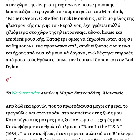
στον χώρο της deep και progressive house μουσικής,
διασκευάζει το τραγούδι του συμπατριώτη του Monolink,
“Father Ocean”. O Steffen Linck (Monolink), επίτιμο μέλος της
ηλεκτρονικής σκηνής του Βερολίνου, έχει γράψει πολλά
χιλιόμετρα στο χώρο της ηλεκτρονικής, τέκνο, house και
ambient μουσικής. Κατάφερε όμως να ξεχωρίσει όταν άρχισε
να δημιουργεί ένα προσωπικό στιλ, συνδυάζοντας φωνητικά
και ήχους από φυσικά μουσικά όργανα, ενώ δέχτηκε επιρροές
από μουσικούς θρύλους, όπως τον Leonard Cohen και τον Bod
Dylan.
Το
No Surrender
ακούει η Μαρία Σπανουδάκη, Μουσικός
Από δώδεκα χρονών που το πρωτοάκουσα μέχρι σήμερα, το
τραγούδι είναι στανταράκι στο soundtrack της ζωής μου.
Καταφύγιο στις μαύρες μου, ξεφάντωμα στις χαρές μου.
Κυκλοφόρησε στο θρυλικό άλμπουμ “Born In the U.S.A.”
(1984). Για την ακρίβεια, ήταν η πρώτη αυλακιά στη Β’ πλευρά