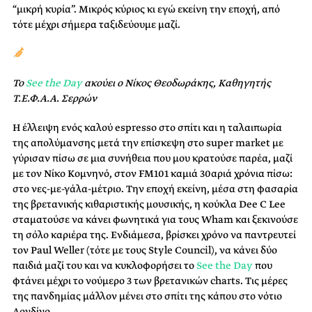
“μικρή κυρία”. Μικρός κύριος κι εγώ εκείνη την εποχή, από
τότε μέχρι σήμερα ταξιδεύουμε μαζί.
Το
See the Day
ακούει ο Νίκος Θεοδωράκης, Καθηγητής
Τ.Ε.Φ.Α.Α. Σερρών
H έλλειψη ενός καλού espresso στο σπίτι και η ταλαιπωρία
της απολύμανσης μετά την επίσκεψη στο super market με
γύρισαν πίσω σε μια συνήθεια που μου κρατούσε παρέα, μαζί
με τον Νίκο Κομνηνό, στον FM101 καμιά 30αριά χρόνια πίσω:
στο νες-με-γάλα-μέτριο. Την εποχή εκείνη, μέσα στη φασαρία
της βρετανικής κιθαριστικής μουσικής, η κούκλα Dee C Lee
σταματούσε να κάνει φωνητικά για τους Wham και ξεκινούσε
τη σόλο καριέρα της. Ενδιάμεσα, βρίσκει χρόνο να παντρευτεί
τον Paul Weller (τότε με τους Style Council), να κάνει δύο
παιδιά μαζί του και να κυκλοφορήσει το
See the Day
που
φτάνει μέχρι το νούμερο 3 των βρετανικών charts. Τις μέρες
της πανδημίας μάλλον μένει στο σπίτι της κάπου στο νότιο
Λονδίνο.