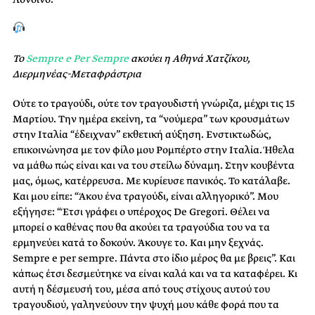
Το
Sempre e Per Sempre
ακούει η Αθηνά Χατζίκου,
Διερμηνέας-Μεταφράστρια
Ούτε το τραγούδι, ούτε τον τραγουδιστή γνώριζα, μέχρι τις 15
Μαρτίου. Την ημέρα εκείνη, τα “νούμερα” των κρουσμάτων
στην Ιταλία “έδειχναν” εκθετική αύξηση. Ενστικτωδώς,
επικοινώνησα με τον φίλο μου Ρομπέρτο στην Ιταλία. Ήθελα
να μάθω πώς είναι και να του στείλω δύναμη. Στην κουβέντα
μας, όμως, κατέρρευσα. Με κυρίευσε πανικός. Το κατάλαβε.
Και μου είπε: “Άκου ένα τραγούδι, είναι αλληγορικό”. Μου
εξήγησε: “Έτσι γράφει ο υπέροχος De Gregori. Θέλει να
μπορεί ο καθένας που θα ακούει τα τραγούδια του να τα
ερμηνεύει κατά το δοκούν. Άκουγε το. Και μην ξεχνάς.
Sempre e per sempre. Πάντα στο ίδιο μέρος θα με βρεις”. Και
κάπως έτσι δεσμεύτηκε να είναι καλά και να τα καταφέρει. Κι
αυτή η δέσμευσή του, μέσα από τους στίχους αυτού του
τραγουδιού, γαληνεύουν την ψυχή μου κάθε φορά που τα