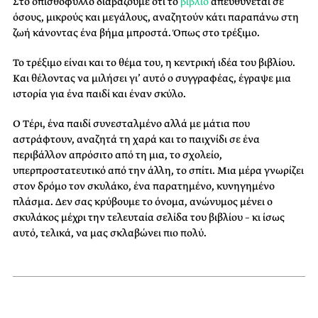
Στο οπισθόφυλλο διαβάζουμε ότι το
βιβλίο
απευθύνεται σε
όσους, μικρούς και μεγάλους, αναζητούν κάτι παραπάνω στη
ζωή κάνοντας ένα βήμα μπροστά. Όπως στο τρέξιμο.
Το τρέξιμο είναι και το θέμα του, η κεντρική ιδέα του βιβλίου.
Και θέλοντας να μιλήσει γι’ αυτό ο συγγραφέας, έγραψε μια
ιστορία για ένα παιδί και έναν σκύλο.
Ο Τέρι, ένα παιδί συνεσταλμένο αλλά με μάτια που
αστράφτουν, αναζητά τη χαρά και το παιχνίδι σε ένα
περιβάλλον απρόσιτο από τη μια, το σχολείο,
υπερπροστατευτικό από την άλλη, το σπίτι. Μια μέρα γνωρίζει
στον δρόμο τον σκυλάκο, ένα παρατημένο, κυνηγημένο
πλάσμα. Δεν σας κρύβουμε το όνομα, ανώνυμος μένει ο
σκυλάκος μέχρι την τελευταία σελίδα του βιβλίου – κι ίσως
αυτό, τελικά, να μας σκλαβώνει πιο πολύ.