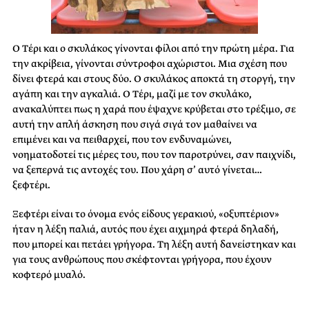
Ο Τέρι και ο σκυλάκος γίνονται φίλοι από την πρώτη μέρα. Για
την ακρίβεια, γίνονται σύντροφοι αχώριστοι. Μια σχέση που
δίνει φτερά και στους δύο. Ο σκυλάκος αποκτά τη στοργή, την
αγάπη και την αγκαλιά. Ο Τέρι, μαζί με τον σκυλάκο,
ανακαλύπτει πως η χαρά που έψαχνε κρύβεται στο τρέξιμο, σε
αυτή την απλή άσκηση που σιγά σιγά τον μαθαίνει να
επιμένει και να πειθαρχεί, που τον ενδυναμώνει,
νοηματοδοτεί τις μέρες του, που τον παροτρύνει, σαν παιχνίδι,
να ξεπερνά τις αντοχές του. Που χάρη σ’ αυτό γίνεται…
ξεφτέρι.
Ξεφτέρι είναι το όνομα ενός είδους γερακιού, «οξυπτέριον»
ήταν η λέξη παλιά, αυτός που έχει αιχμηρά φτερά δηλαδή,
που μπορεί και πετάει γρήγορα. Τη λέξη αυτή δανείστηκαν και
για τους ανθρώπους που σκέφτονται γρήγορα, που έχουν
κοφτερό μυαλό.