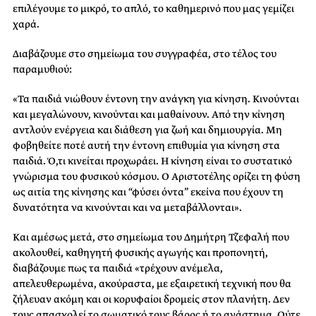
επιλέγουμε το μικρό, το απλό, το καθημερινό που μας γεμίζει
χαρά.
Διαβάζουμε στο σημείωμα του συγγραφέα, στο τέλος του
παραμυθιού:
«Τα παιδιά νιώθουν έντονη την ανάγκη για κίνηση. Κινούνται
και μεγαλώνουν, κινούνται και μαθαίνουν. Από την κίνηση
αντλούν ενέργεια και διάθεση για ζωή και δημιουργία. Μη
φοβηθείτε ποτέ αυτή την έντονη επιθυμία για κίνηση στα
παιδιά. Ό,τι κινείται προχωράει. Η κίνηση είναι το συστατικό
γνώρισμα του φυσικού κόσμου. Ο Αριστοτέλης ορίζει τη φύση
ως αιτία της κίνησης και “φύσει όντα” εκείνα που έχουν τη
δυνατότητα να κινούνται και να μεταβάλλονται».
Και αμέσως μετά, στο σημείωμα του Δημήτρη Τζεφαλή που
ακολουθεί, καθηγητή φυσικής αγωγής και προπονητή,
διαβάζουμε πως τα παιδιά «τρέχουν ανέμελα,
απελευθερωμένα, ακούραστα, με εξαιρετική τεχνική που θα
ζήλευαν ακόμη και οι κορυφαίοι δρομείς στον πλανήτη. Δεν
τους απασχολεί το σωματικό τους βάρος ή το ανάστημα. Ούτε