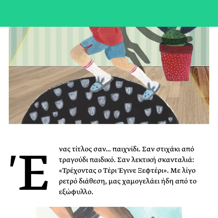
Έ
νας τίτλος σαν… παιχνίδι. Σαν στιχάκι από
τραγούδι παιδικό. Σαν λεκτική σκανταλιά:
«Τρέχοντας ο Τέρι Έγινε Ξεφτέρι». Με λίγο
ρετρό διάθεση, μας χαμογελάει ήδη από το
εξώφυλλο.