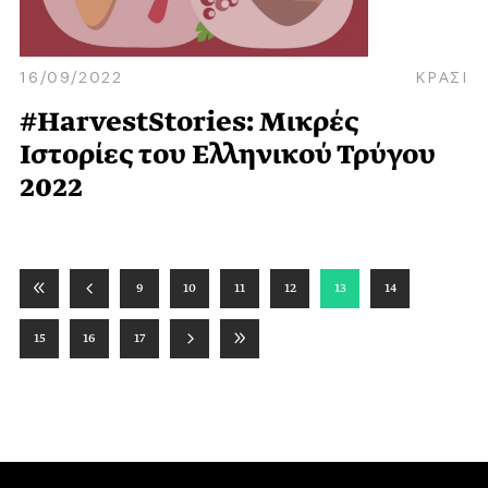
16/09/2022
ΚΡΑΣΙ
#HarvestStories: Μικρές
Ιστορίες του Ελληνικού Τρύγου
2022
9
10
11
12
13
14
15
16
17