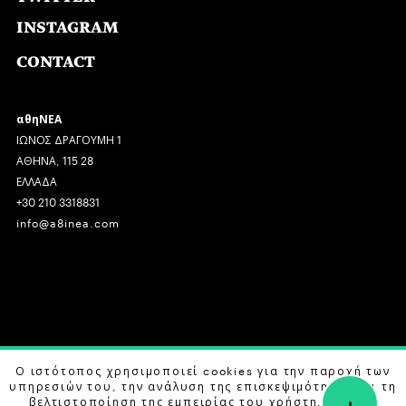
INSTAGRAM
CONTACT
αθηΝΕΑ
ΙΩΝΟΣ ΔΡΑΓΟΥΜΗ 1
ΑΘΗΝΑ, 115 28
ΕΛΛΑΔΑ
+30 210 3318831
info@a8inea.com
COPYRIGHT © 2026 αθηΝΕΑ, ALL RIGHTS RESERVED.
Ο ιστότοπος χρησιμοποιεί cookies για την παροχή των
υπηρεσιών του, την ανάλυση της επισκεψιμότητας και τη
+
DESIGN BY
G DESIGN STUDIO
. DEVELOPED BY
B LABS
.
βελτιστοποίηση της εμπειρίας του χρήστη. Μάθετε